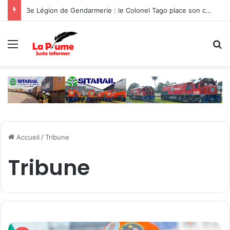
3e Légion de Gendarmerie : le Colonel Tago place son commandement sous le signe de la protection des populations
Menu
R
Accueil
/
Tribune
Tribune