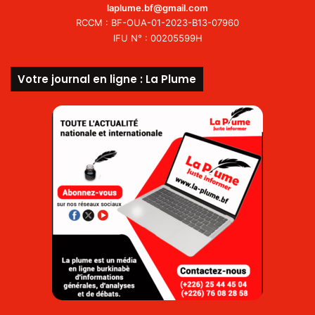
laplume.bf@gmail.com
RCCM : BF-OUA-01-2023-B13-07960
IFU N° : 00205599H
Votre journal en ligne : La Plume