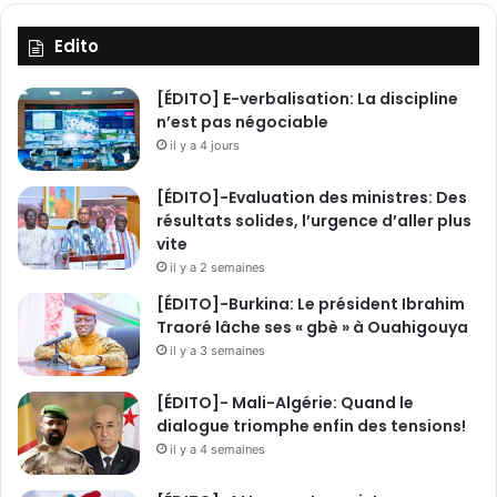
Edito
[ÉDITO] E-verbalisation: La discipline
n’est pas négociable
il y a 4 jours
[ÉDITO]-Evaluation des ministres: Des
résultats solides, l’urgence d’aller plus
vite
il y a 2 semaines
[ÉDITO]-Burkina: Le président Ibrahim
Traoré lâche ses « gbè » à Ouahigouya
il y a 3 semaines
[ÉDITO]- Mali-Algérie: Quand le
dialogue triomphe enfin des tensions!
il y a 4 semaines