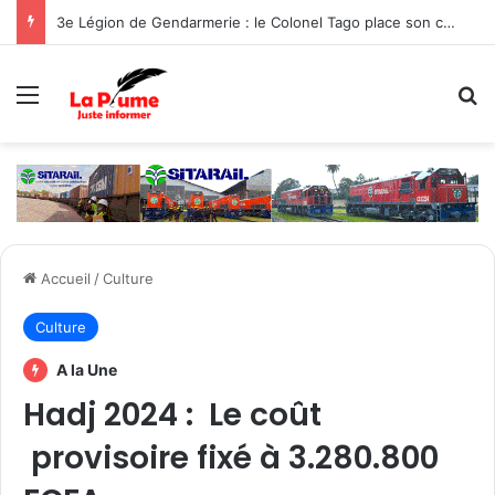
3e Légion de Gendarmerie : le Colonel Tago place son commandement sous le signe de la protection des populations
Menu
R
Accueil
/
Culture
Culture
A la Une
Hadj 2024 : Le coût
provisoire fixé à 3.280.800