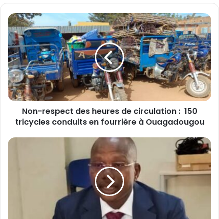
te
N
o
n
-
r
e
s
p
e
Non-respect des heures de circulation : 150
c
tricycles conduits en fourrière à Ouagadougou
t
d
e
B
s
u
h
r
e
k
u
i
r
n
e
a
s
: