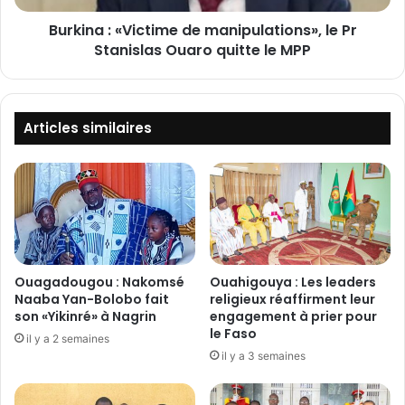
d
«
e
Burkina : «Victime de manipulations», le Pr
V
c
Stanislas Ouaro quitte le MPP
i
i
c
r
t
c
i
u
m
Articles similaires
l
e
a
d
t
e
i
m
o
a
n
n
:
i
p
Ouagadougou : Nakomsé
Ouahigouya : Les leaders
1
u
Naaba Yan-Bolobo fait
religieux réaffirment leur
5
l
son «Yikinré» à Nagrin
engagement à prier pour
0
le Faso
a
il y a 2 semaines
t
t
il y a 3 semaines
r
i
i
o