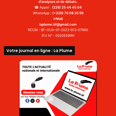
d'analyses et de débats.
☎ Appel :
(226)
25 44 45 04
WhatsApp
:
(+226) 76 08 28 58
✉
Mail
laplume.bf@gmail.com
RCCM : BF-OUA-01-2023-B13-07960
IFU N° : 00205599H
Votre journal en ligne : La Plume