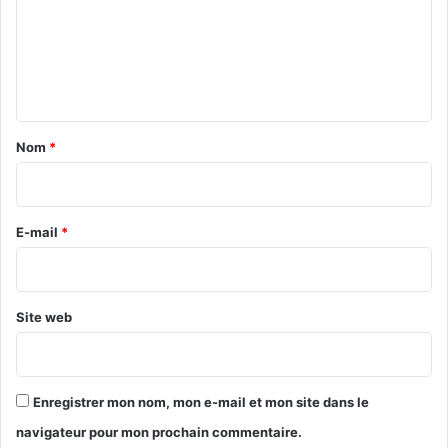
è
q
m
r
u
e
e
i
à
n
t
O
t
t
u
e
a
a
l
Nom
*
g
e
i
a
M
r
d
P
o
P
e
E-mail
*
u
*
g
o
u
Site web
Enregistrer mon nom, mon e-mail et mon site dans le
navigateur pour mon prochain commentaire.