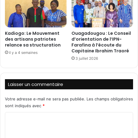
c
n
y
s
c
»
l
,
e
l
Kadiogo: Le Mouvement
Ouagadougou : Le Conseil
s
e
des artisans patriotes
d’orientation de l’IPN-
c
P
relance sa structuration
Farafina à l’écoute du
o
r
Capitaine Ibrahim Traoré
n
il y a 4 semaines
S
3 juillet 2026
d
t
u
a
i
n
t
i
Laisser un commentaire
s
s
e
l
n
a
Votre adresse e-mail ne sera pas publiée.
Les champs obligatoires
f
s
sont indiqués avec
*
o
O
C
u
u
r
a
o
r
r
m
i
o