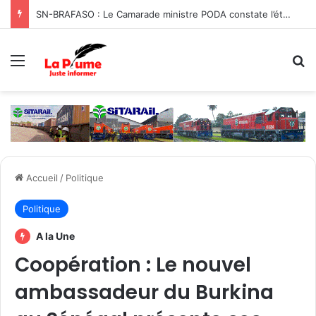
SN-BRAFASO : Le Camarade ministre PODA constate l’état des travaux du canal d’évacuation des eaux
Menu
R
Accueil
/
Politique
Politique
A la Une
Coopération : Le nouvel
ambassadeur du Burkina