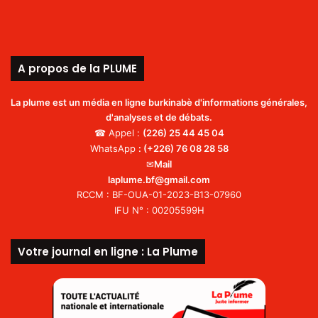
A propos de la PLUME
La plume est un média en ligne burkinabè d'informations générales,
d'analyses et de débats.
☎ Appel :
(226)
25 44 45 04
WhatsApp
:
(+226) 76 08 28 58
✉
Mail
laplume.bf@gmail.com
RCCM : BF-OUA-01-2023-B13-07960
IFU N° : 00205599H
Votre journal en ligne : La Plume