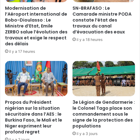
n
p
Modernisation de
SN-BRAFASO : Le
K
r
l’Aéroport international de
Camarade ministre PODA
Y
o
Bobo-Dioulasso : Le
constate l’état des
E
Ministre d’Etat, Emile
travaux du canal
j
ZERBO salue l’évolution des
d’évacuation des eaux
L
e
travaux et exige le respect
E
t
il y a 18 heures
des délais
M
d
d
il y a 17 heures
e
e
l
T
o
A
i
M
p
B
o
E
r
L
t
Propos du Président
3e Légion de Gendarmerie :
A
a
nigérian sur la situation
le Colonel Tago place son
é
n
sécuritaire dans l’AES : le
commandement sous le
l
t
Burkina Faso, le Mali et le
signe de la protection des
e
r
Niger expriment leur
populations
v
é
profond regret
il y a 3 jours
é
v
il y a 2 jours