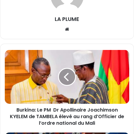
LA PLUME
We
bsi
te
B
u
r
k
i
n
a
:
L
Burkina: Le PM Dr Apollinaire Joachimson
e
KYELEM de TAMBELA élevé au rang d’Officier de
P
M
l’ordre national du Mali