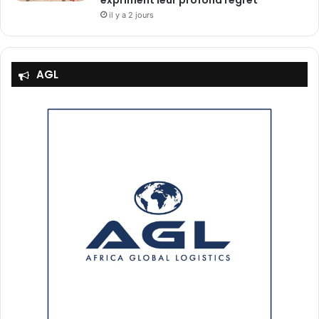
expriment leur profond regret
il y a 2 jours
AGL