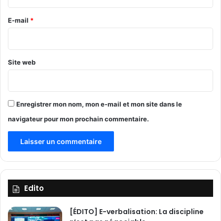
r
r
d
e
E-mail
*
r
e
*
n
a
Site web
t
i
o
n
Enregistrer mon nom, mon e-mail et mon site dans le
a
l
navigateur pour mon prochain commentaire.
d
u
M
a
l
i
Edito
[ÉDITO] E-verbalisation: La discipline