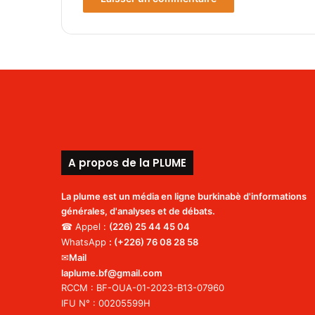
o
y
e
A propos de la PLUME
La plume est un média en ligne burkinabè d'informations
générales, d'analyses et de débats.
☎ Appel :
(226)
25 44 45 04
WhatsApp
:
(+226) 76 08 28 58
✉
Mail
laplume.bf@gmail.com
RCCM : BF-OUA-01-2023-B13-07960
IFU N° : 00205599H