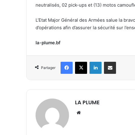
neutralisés, 02 pick-ups et (13) motos camoufl
L’Etat Major Général des Armées salue la brav
d’opérations afin d’assurer la sécurité sur l’en
la-plume.bf
Facebook
X
Linkedin
Partager par email
Partager
LA PLUME
We
bsi
te