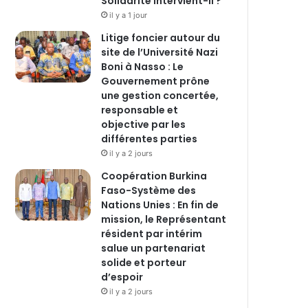
Solidarité intervient-il ?
il y a 1 jour
Litige foncier autour du
site de l’Université Nazi
Boni à Nasso : Le
Gouvernement prône
une gestion concertée,
responsable et
objective par les
différentes parties
il y a 2 jours
‎Coopération Burkina
Faso-Système des
Nations Unies : En fin de
mission, le Représentant
résident par intérim
salue un partenariat
solide et porteur
d’espoir
il y a 2 jours