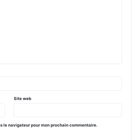
s
v
e
r
s
l
e
s
8
e
s
d
e
f
i
Site web
n
a
l
e
ns le navigateur pour mon prochain commentaire.