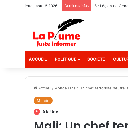
jeudi, août 6 2026
Dernières infos
ACCUEIL
POLITIQUE
SOCIÉTÉ
CULTU
Accueil
/
Monde
/
Mali: Un chef terroriste neutral
Monde
A la Une
Mali: Un chef te