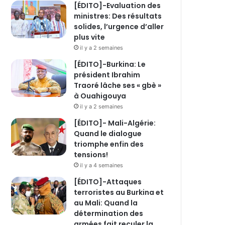
[ÉDITO]-Evaluation des
ministres: Des résultats
solides, l’urgence d’aller
plus vite
il y a 2 semaines
[ÉDITO]-Burkina: Le
président Ibrahim
Traoré lâche ses « gbè »
à Ouahigouya
il y a 2 semaines
[ÉDITO]- Mali-Algérie:
Quand le dialogue
triomphe enfin des
tensions!
il y a 4 semaines
[ÉDITO]-Attaques
terroristes au Burkina et
au Mali: Quand la
détermination des
armées fait reculer la