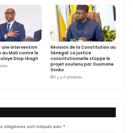
e
s
E
t
a
l
o
n
 une intervention
Révision de la Constitution au
s
 au Mali contre le
Sénégal: La justice
f
ulaye Diop réagit
constitutionnelle stoppe le
o
projet soutenu par Ousmane
aines
n
Sonko
t
il y a 4 semaines
u
n
g
r
a
n
d
p
s obligatoires sont indiqués avec
*
a