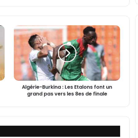
A
l
g
é
r
i
e
-
B
Algérie-Burkina : Les Etalons font un
u
grand pas vers les 8es de finale
r
k
i
n
a
:
L