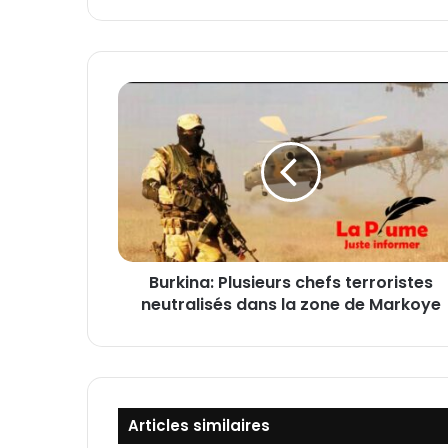
B
u
r
k
i
n
a
:
P
Burkina: Plusieurs chefs terroristes
l
neutralisés dans la zone de Markoye
u
s
i
e
u
r
Articles similaires
s