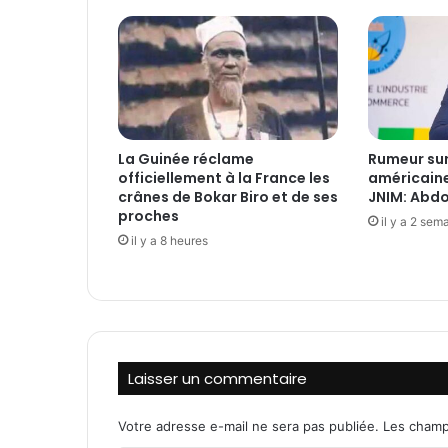
c
h
e
f
s
t
e
r
La Guinée réclame
Rumeur sur
r
officiellement à la France les
américaine
o
crânes de Bokar Biro et de ses
JNIM: Abdo
r
proches
il y a 2 sem
i
il y a 8 heures
s
t
e
s
n
e
Laisser un commentaire
u
t
r
Votre adresse e-mail ne sera pas publiée.
Les champ
a