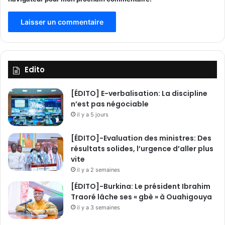
é
e
s
Edito
[ÉDITO] E-verbalisation: La discipline
n’est pas négociable
il y a 5 jours
[ÉDITO]-Evaluation des ministres: Des
résultats solides, l’urgence d’aller plus
vite
il y a 2 semaines
[ÉDITO]-Burkina: Le président Ibrahim
Traoré lâche ses « gbè » à Ouahigouya
il y a 3 semaines