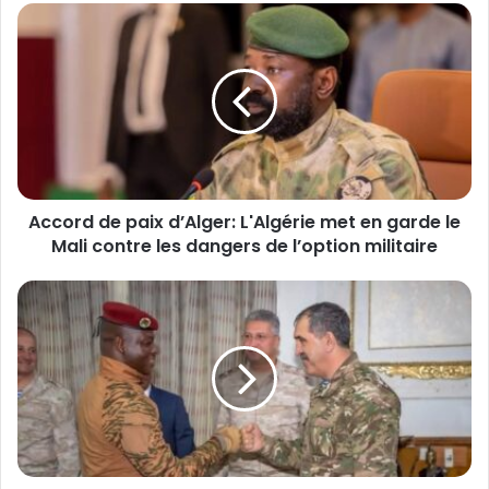
A
c
c
o
r
d
d
e
p
Accord de paix d’Alger: L'Algérie met en garde le
a
Mali contre les dangers de l’option militaire
i
x
d
D
’
e
A
s
l
m
g
i
e
l
r
i
:
t
L
a