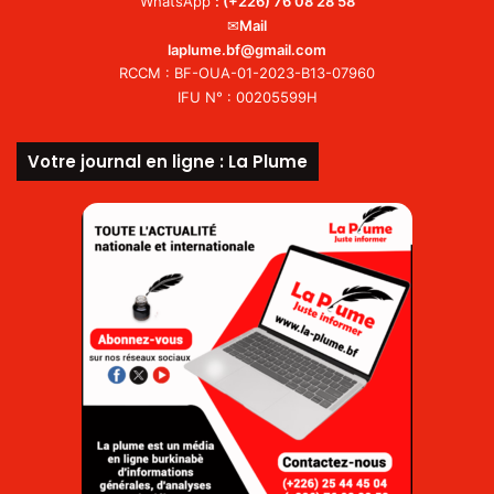
WhatsApp
:
(+226) 76 08 28 58
✉
Mail
laplume.bf@gmail.com
RCCM : BF-OUA-01-2023-B13-07960
IFU N° : 00205599H
Votre journal en ligne : La Plume