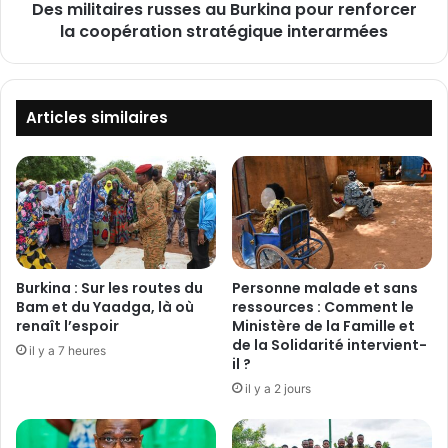
'
Des militaires russes au Burkina pour renforcer
i
A
la coopération stratégique interarmées
r
l
e
g
s
é
r
r
u
Articles similaires
i
s
e
s
m
e
e
s
t
a
e
u
n
B
g
u
Burkina : Sur les routes du
Personne malade et sans
a
r
Bam et du Yaadga, là où
ressources : Comment le
r
k
renaît l’espoir
Ministère de la Famille et
d
de la Solidarité intervient-
i
il y a 7 heures
il ?
e
n
l
a
il y a 2 jours
e
p
M
o
a