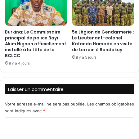
u
l
r
i
r
c
e
o
n
Burkina: Le Commissaire
5e Légion de Gendarmerie :
n
f
principal de police Bayi
Le Lieutenant-colonel
t
o
Akim Nignan officiellement
Kafando Hamado en visite
r
r
installé à la tête de la
de terrain à Bondokuy
e
c
BCLCC
il y a 5 jours
l
e
il y a 4 jours
e
r
s
l
d
a
a
c
Laisser un commentaire
n
o
g
o
Votre adresse e-mail ne sera pas publiée.
Les champs obligatoires
e
p
r
sont indiqués avec
*
é
s
r
C
d
a
e
t
o
l
i