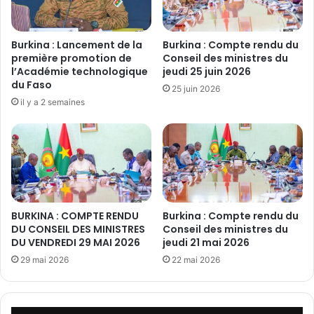
a
s
v
m
e
i
Burkina : Lancement de la
Burkina : Compte rendu du
u
l
première promotion de
Conseil des ministres du
g
i
l’Académie technologique
jeudi 25 juin 2026
l
du Faso
t
25 juin 2026
e
a
il y a 2 semaines
m
n
e
t
n
s
t
à
»
r
e
j
BURKINA : COMPTE RENDU
Burkina : Compte rendu du
o
DU CONSEIL DES MINISTRES
Conseil des ministres du
i
DU VENDREDI 29 MAI 2026
jeudi 21 mai 2026
n
29 mai 2026
22 mai 2026
d
r
e
l