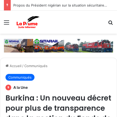
Propos du Président nigérian sur la situation sécuritaire dans l’AES : le Burkina Faso, le Mali et le Niger expriment leur profond regret
Menu
R
Accueil
/
Communiqués
Communiqués
A la Une
Burkina : Un nouveau décret
pour plus de transparence