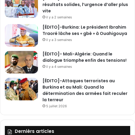
résultats solides, l’urgence d’aller plus
n
vite
é
c
il y a 2 semaines
h
[ÉDITO]-Burkina: Le président Ibrahim
a
Traoré lâche ses « gbè » à Ouahigouya
n
il y a 3 semaines
g
e
[ÉDITO]- Mali-Algérie: Quand le
a
dialogue triomphe enfin des tensions!
v
il y a 4 semaines
e
c
[ÉDITO]-Attaques terroristes au
l
Burkina et au Mali: Quand la
e
détermination des armées fait reculer
c
la terreur
h
e
5 juillet 2026
f
d
e
Dernièrs articles
l