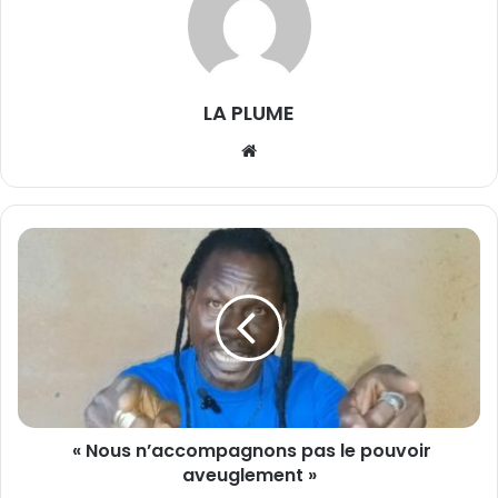
LA PLUME
We
bsi
te
«
N
o
u
s
n
’
« Nous n’accompagnons pas le pouvoir
a
aveuglement »
c
c