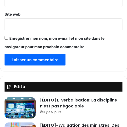
g
a
2
Site web
0
0
0
l
Enregistrer mon nom, mon e-mail et mon site dans le
e
navigateur pour mon prochain commentaire.
1
7
f
é
v
r
i
Edito
e
r
[ÉDITO] E-verbalisation: La discipline
p
n’est pas négociable
o
il y a 5 jours
u
r
[ÉDITO]-Evaluation des ministres: Des
u