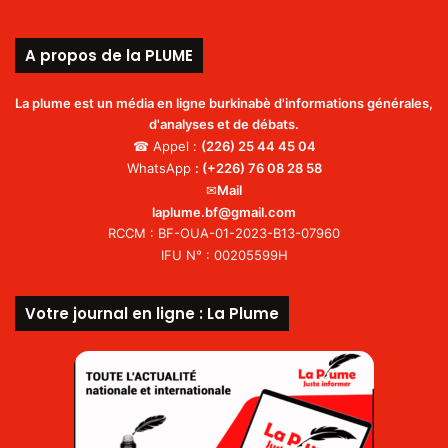
A propos de la PLUME
La plume est un média en ligne burkinabè d'informations générales,
d'analyses et de débats.
☎ Appel :
(226)
25 44 45 04
WhatsApp
:
(+226) 76 08 28 58
✉
Mail
laplume.bf@gmail.com
RCCM : BF-OUA-01-2023-B13-07960
IFU N° : 00205599H
Votre journal en ligne : La Plume