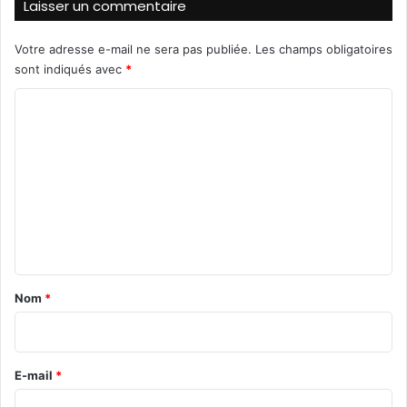
Laisser un commentaire
e
p
a
Votre adresse e-mail ne sera pas publiée.
Les champs obligatoires
l
sont indiqués avec
*
a
C
i
s
o
d
m
e
s
m
s
e
p
o
n
r
t
t
a
s
Nom
*
d
i
e
r
O
u
e
E-mail
*
a
*