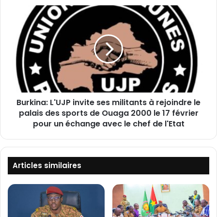
o
B
m
u
p
r
a
k
g
i
n
n
o
a
n
:
s
L
p
Burkina: L'UJP invite ses militants à rejoindre le
'
a
palais des sports de Ouaga 2000 le 17 février
U
s
J
pour un échange avec le chef de l'Etat
l
P
e
i
p
n
o
v
Articles similaires
u
i
v
t
o
e
i
s
r
e