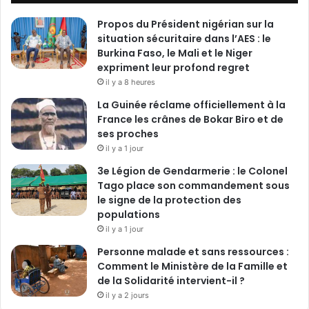
'
E
Propos du Président nigérian sur la
t
situation sécuritaire dans l’AES : le
a
Burkina Faso, le Mali et le Niger
t
expriment leur profond regret
il y a 8 heures
La Guinée réclame officiellement à la
France les crânes de Bokar Biro et de
ses proches
il y a 1 jour
3e Légion de Gendarmerie : le Colonel
Tago place son commandement sous
le signe de la protection des
populations
il y a 1 jour
Personne malade et sans ressources :
Comment le Ministère de la Famille et
de la Solidarité intervient-il ?
il y a 2 jours