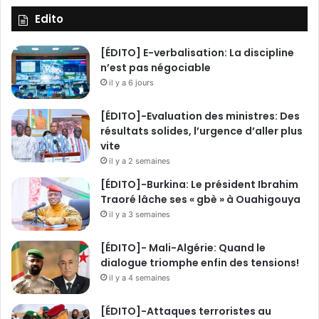
e
Edito
T
h
[ÉDITO] E-verbalisation: La discipline
i
n’est pas négociable
o
il y a 6 jours
m
b
[ÉDITO]-Evaluation des ministres: Des
i
résultats solides, l’urgence d’aller plus
a
vite
n
il y a 2 semaines
o
[ÉDITO]-Burkina: Le président Ibrahim
Traoré lâche ses « gbè » à Ouahigouya
il y a 3 semaines
[ÉDITO]- Mali-Algérie: Quand le
dialogue triomphe enfin des tensions!
il y a 4 semaines
[ÉDITO]-Attaques terroristes au