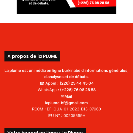
A propos de la PLUME
La plume est un média en ligne burkinabè d'informations générales,
d'analyses et de débats.
☎ Appel :
(226)
25 44 45 04
WhatsApp
:
(+226) 76 08 28 58
✉
Mail
laplume.bf@gmail.com
RCCM : BF-OUA-01-2023-B13-07960
IFU N° : 00205599H
Votre journal en ligne : La Plume