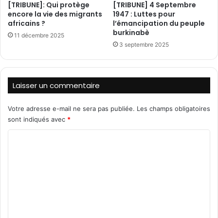
[TRIBUNE]: Qui protège
[TRIBUNE] 4 Septembre
v
c
encore la vie des migrants
1947 : Luttes pour
a
o
africains ?
l’émancipation du peuple
t
l
burkinabè
11 décembre 2025
i
l
3 septembre 2025
o
è
n
g
e
»
d
Laisser un commentaire
u
:
C
U
Votre adresse e-mail ne sera pas publiée.
Les champs obligatoires
S
n
sont indiqués avec
*
C
b
C
i
l
o
a
m
n
s
m
a
e
t
n
i