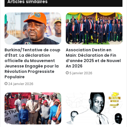
e
Articles similaires
«
B
o
R
u
e
g
c
o
h
u
e
m
r
a
Burkina/Tentative de coup
Association Destin en
c
é
d’État: La déclaration
Main: Déclaration de Fin
h
c
officielle du Mouvement
d’année 2025 et de Nouvel
e
Jeunesse Engagée pour la
An 2026
h
Révolution Progressiste
e
a
5 janvier 2026
Populaire
t
n
d
g
24 janvier 2026
e
e
l
a
’
v
I
e
n
c
n
l
o
e