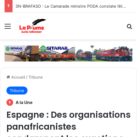
SN-BRAFASO : Le Camarade ministre PODA constate l’état des travaux du canal d’évacuation des eaux
Menu
R
Accueil
/
Tribune
Tribune
A la Une
Espagne : Des organisations
panafricanistes