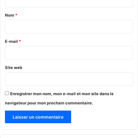
s
t
f
a
a
Nom
*
i
i
s
r
a
n
e
E-mail
*
t
*
s
e
l
Site web
o
n
l
e
Enregistrer mon nom, mon e-mail et mon site dans le
m
navigateur pour mon prochain commentaire.
i
n
i
s
t
r