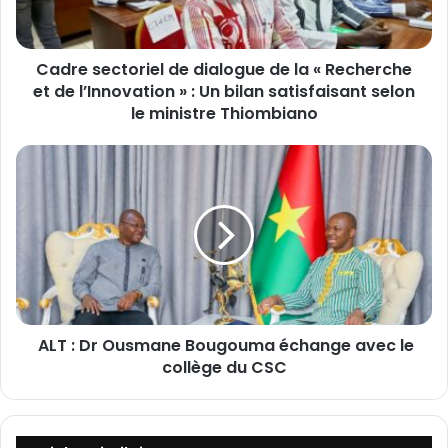
e
c
t
Cadre sectoriel de dialogue de la « Recherche
o
et de l’Innovation » : Un bilan satisfaisant selon
r
i
le ministre Thiombiano
e
l
d
A
e
L
d
T
i
a
:
l
D
o
r
g
O
u
ALT : Dr Ousmane Bougouma échange avec le
u
e
collège du CSC
s
d
m
e
a
l
n
a