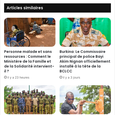
t
u
e
r
Articles similaires
r
s
a
a
i
u
n
M
c
A
h
T
a
D
n
S
Personne malade et sans
Burkina: Le Commissaire
g
:
ressources : Comment le
principal de police Bayi
é
L
Ministère de la Famille et
Akim Nignan officiellement
a
de la Solidarité intervient-
installé à la tête de la
e
il ?
BCLCC
u
M
N
i
il y a 23 heures
il y a 3 jours
i
n
g
i
e
s
r
t
r
e
E