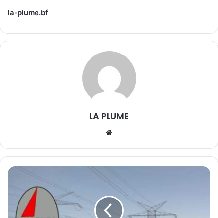
la-plume.bf
LA PLUME
We
bsi
te
É
l
e
c
t