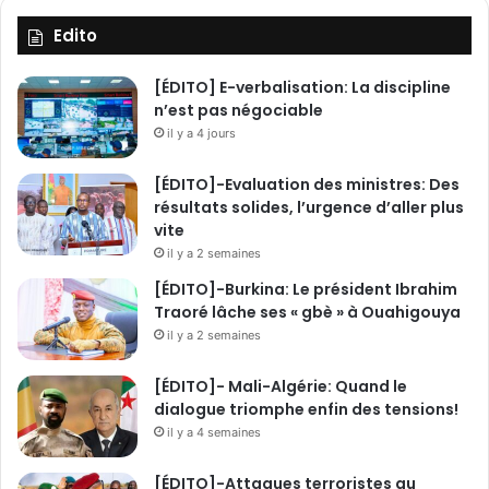
t
p
Edito
o
u
[ÉDITO] E-verbalisation: La discipline
r
n’est pas négociable
v
il y a 4 jours
a
i
[ÉDITO]-Evaluation des ministres: Des
n
résultats solides, l’urgence d’aller plus
c
vite
r
il y a 2 semaines
e
l
[ÉDITO]-Burkina: Le président Ibrahim
e
Traoré lâche ses « gbè » à Ouahigouya
t
il y a 2 semaines
e
r
[ÉDITO]- Mali-Algérie: Quand le
r
dialogue triomphe enfin des tensions!
o
il y a 4 semaines
r
i
[ÉDITO]-Attaques terroristes au
s