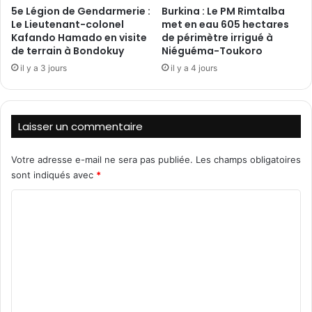
5e Légion de Gendarmerie :
Burkina : Le PM Rimtalba
m
Le Lieutenant-colonel
met en eau 605 hectares
i
Kafando Hamado en visite
de périmètre irrigué à
l
de terrain à Bondokuy
Niéguéma-Toukoro
e
il y a 3 jours
il y a 4 jours
Z
E
R
B
Laisser un commentaire
O
a
p
Votre adresse e-mail ne sera pas publiée.
Les champs obligatoires
p
sont indiqués avec
*
e
C
l
l
o
e
m
à
u
m
n
e
c
n
h