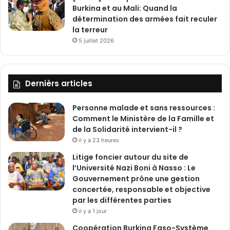
Burkina et au Mali: Quand la
m
détermination des armées fait reculer
e
la terreur
5 juillet 2026
Dernièrs articles
Personne malade et sans ressources :
Comment le Ministère de la Famille et
de la Solidarité intervient-il ?
il y a 23 heures
Litige foncier autour du site de
l’Université Nazi Boni à Nasso : Le
Gouvernement prône une gestion
concertée, responsable et objective
par les différentes parties
il y a 1 jour
‎Coopération Burkina Faso-Système