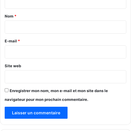
a
t
n
a
g
Nom
*
e
i
m
r
e
n
e
E-mail
*
t
*
d
e
c
Site web
o
m
p
o
Enregistrer mon nom, mon e-mail et mon site dans le
r
navigateur pour mon prochain commentaire.
t
e
m
e
n