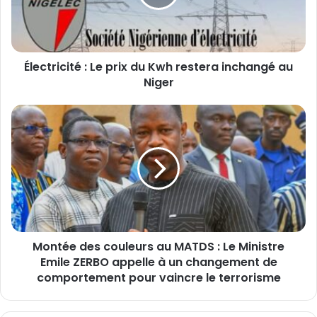
r
i
c
i
Électricité : Le prix du Kwh restera inchangé au
t
Niger
é
:
L
M
e
o
p
n
r
t
i
é
x
e
d
d
u
e
K
s
w
Montée des couleurs au MATDS : Le Ministre
c
h
Emile ZERBO appelle à un changement de
o
r
u
comportement pour vaincre le terrorisme
e
l
s
e