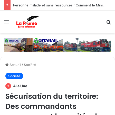
Personne malade et sans ressources : Comment le Ministère de la Famille et de la Solidarité intervient-il ?
Menu
R
Accueil
/
Société
Société
A la Une
Sécurisation du territoire:
Des commandants