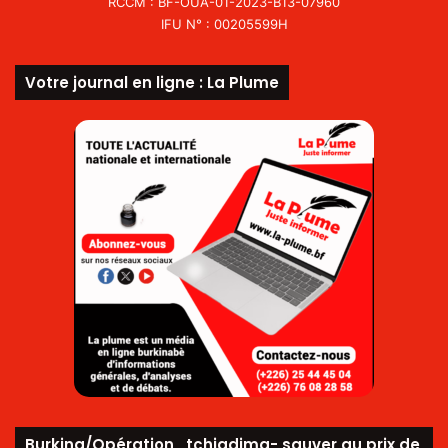
RCCM : BF-OUA-01-2023-B13-07960
IFU N° : 00205599H
Votre journal en ligne : La Plume
Burkina/Opération_tchiadima- sauver au prix de