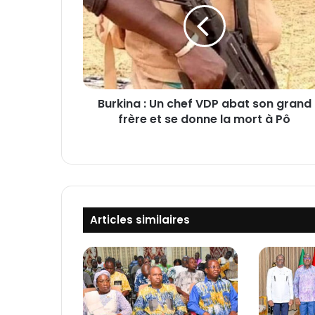
k
i
n
a
:
U
Burkina : Un chef VDP abat son grand
n
frère et se donne la mort à Pô
c
h
e
f
V
D
P
Articles similaires
a
b
a
t
s
o
n