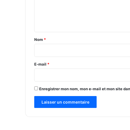
m
m
o
e
r
t
n
à
t
P
a
ô
Nom
*
i
r
e
E-mail
*
*
Enregistrer mon nom, mon e-mail et mon site da