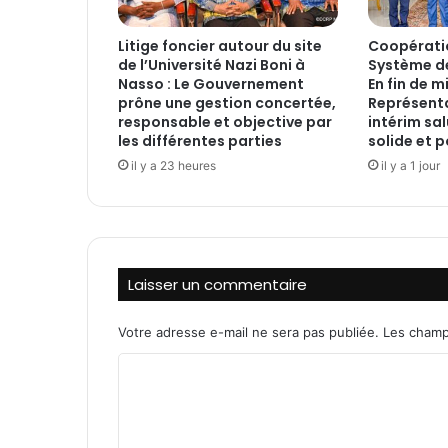
g
r
Litige foncier autour du site
‎Coopérati
a
de l’Université Nazi Boni à
Système de
n
Nasso : Le Gouvernement
En fin de mi
d
prône une gestion concertée,
Représenta
f
responsable et objective par
intérim sa
r
les différentes parties
solide et p
è
il y a 23 heures
il y a 1 jour
r
e
e
t
s
Laisser un commentaire
e
d
o
Votre adresse e-mail ne sera pas publiée.
Les champ
n
C
n
e
o
l
m
a