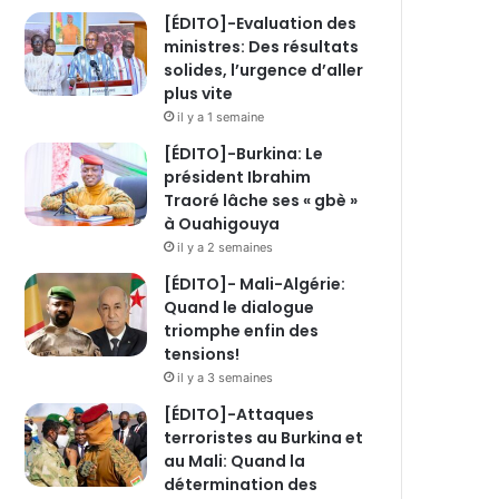
[ÉDITO]-Evaluation des
ministres: Des résultats
solides, l’urgence d’aller
plus vite
il y a 1 semaine
[ÉDITO]-Burkina: Le
président Ibrahim
Traoré lâche ses « gbè »
à Ouahigouya
il y a 2 semaines
[ÉDITO]- Mali-Algérie:
Quand le dialogue
triomphe enfin des
tensions!
il y a 3 semaines
[ÉDITO]-Attaques
terroristes au Burkina et
au Mali: Quand la
détermination des