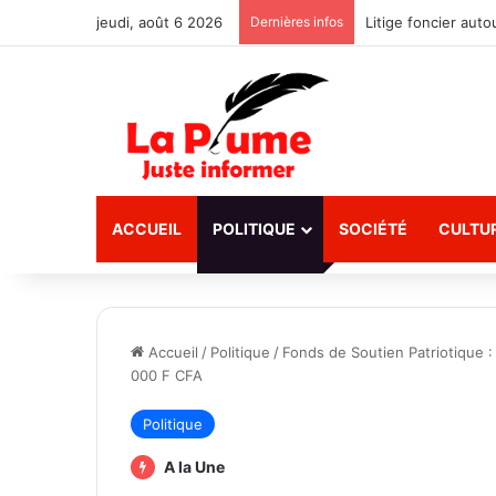
jeudi, août 6 2026
Dernières infos
ACCUEIL
POLITIQUE
SOCIÉTÉ
CULTU
Accueil
/
Politique
/
Fonds de Soutien Patriotique 
000 F CFA
Politique
A la Une