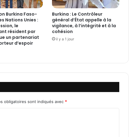
m
m
on Burkina Faso-
Burkina : Le Contrôleur
o
s Nations Unies :
général d’État appelle à la
b
ssion, le
vigilance, à l’intégrité et à la
i
nt résident par
cohésion
l
lue un partenariat
il y a 1 jour
i
orteur d’espoir
e
r
.
b
f
:
L
e
t
s obligatoires sont indiqués avec
*
t
r
e
o
u