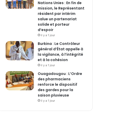
Nations Unies : En fin de
mission, le Représentant
résident par intérim
salue un partenariat
solide et porteur
d’espoir
il y a 1 jour
Burkina : Le Contrôleur
général d’État appelle à
la vigilance, à l’intégrité
et à la cohésion
il y a 1 jour
Ouagadougou : L’Ordre
des pharmaciens
renforce le dispositif
des gardes pour la
saison pluvieuse
il y a 1 jour