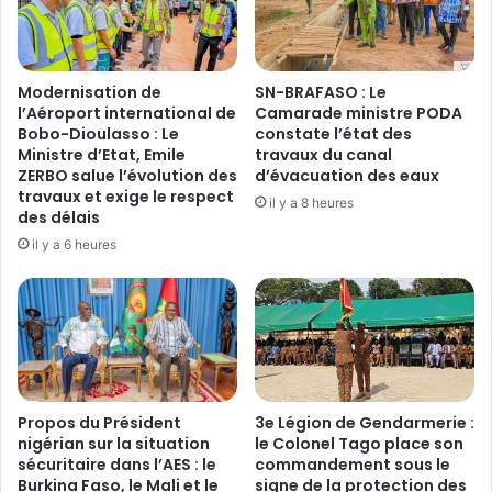
m
g
a
e
l
d
f
e
Modernisation de
SN-BRAFASO : Le
r
K
l’Aéroport international de
Camarade ministre PODA
a
o
Bobo-Dioulasso : Le
constate l’état des
t
Ministre d’Etat, Emile
travaux du canal
r
s
ZERBO salue l’évolution des
d’évacuation des eaux
s
travaux et exige le respect
d
i
il y a 8 heures
des délais
é
m
m
il y a 6 heures
o
a
r
n
o
t
i
e
n
l
t
é
e
s
r
Propos du Président
3e Légion de Gendarmerie :
p
d
nigérian sur la situation
le Colonel Tago place son
a
i
sécuritaire dans l’AES : le
commandement sous le
r
t
Burkina Faso, le Mali et le
signe de la protection des