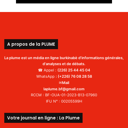
A propos de la PLUME
La plume est un média en ligne burkinabè d'informations générales,
d'analyses et de débats.
☎ Appel :
(226)
25 44 45 04
WhatsApp
:
(+226) 76 08 28 58
✉
Mail
laplume.bf@gmail.com
RCCM : BF-OUA-01-2023-B13-07960
IFU N° : 00205599H
Votre journal en ligne : La Plume