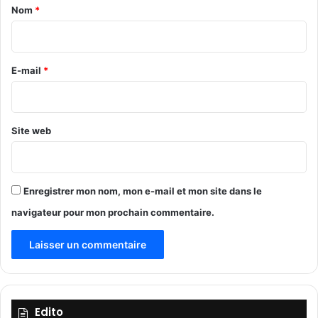
a
Nom
*
i
t
i
l
s
g
u
r
a
s
e
E-mail
*
p
e
*
c
t
Site web
e
d
e
p
Enregistrer mon nom, mon e-mail et mon site dans le
o
i
navigateur pour mon prochain commentaire.
s
s
o
n
s
Edito