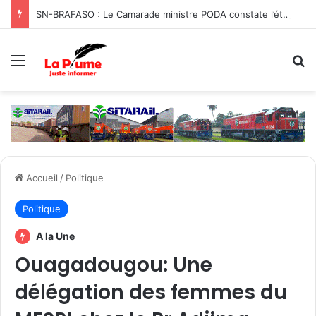
SN-BRAFASO : Le Camarade ministre PODA constate l’état des travaux du canal d’évacuation des eaux
Menu
R
Accueil
/
Politique
Politique
A la Une
Ouagadougou: Une
délégation des femmes du