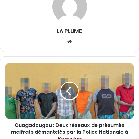
LA PLUME
We
bsi
te
O
u
a
g
a
d
o
u
g
Ouagadougou : Deux réseaux de présumés
o
malfrats démantelés par la Police Nationale à
u
:
Komsilga