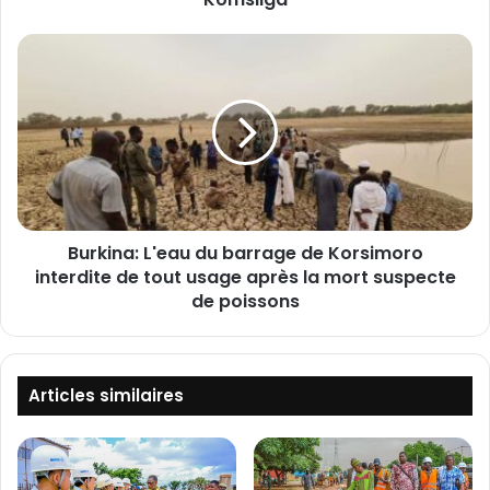
D
e
B
u
u
x
r
r
k
é
i
s
n
e
a
a
:
u
L
x
Burkina: L'eau du barrage de Korsimoro
'
d
interdite de tout usage après la mort suspecte
e
e
a
de poissons
p
u
r
d
é
u
s
b
Articles similaires
u
a
m
r
é
r
s
a