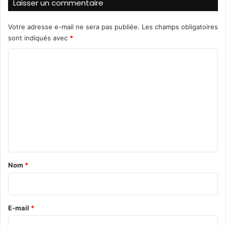
Laisser un commentaire
'
e
n
Votre adresse e-mail ne sera pas publiée.
Les champs obligatoires
v
sont indiqués avec
*
o
C
y
e
o
r
m
d
e
m
s
e
m
n
i
g
t
r
a
a
Nom
*
n
i
t
r
s
c
e
E-mail
*
o
*