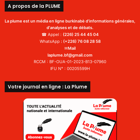
A propos de la PLUME
La plume est un média en ligne burkinabè d'informations générales,
d'analyses et de débats.
☎ Appel :
(226)
25 44 45 04
WhatsApp
:
(+226) 76 08 28 58
✉
Mail
laplume.bf@gmail.com
RCCM : BF-OUA-01-2023-B13-07960
IFU N° : 00205599H
Votre journal en ligne : La Plume