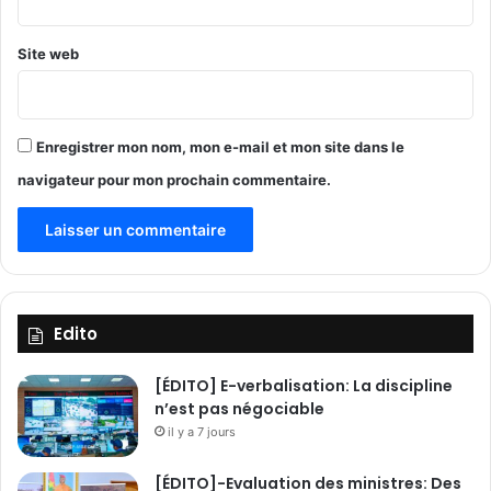
m
b
a
Site web
t
t
r
e
Enregistrer mon nom, mon e-mail et mon site dans le
e
navigateur pour mon prochain commentaire.
n
U
k
r
a
i
n
Edito
e
[ÉDITO] E-verbalisation: La discipline
n’est pas négociable
il y a 7 jours
[ÉDITO]-Evaluation des ministres: Des