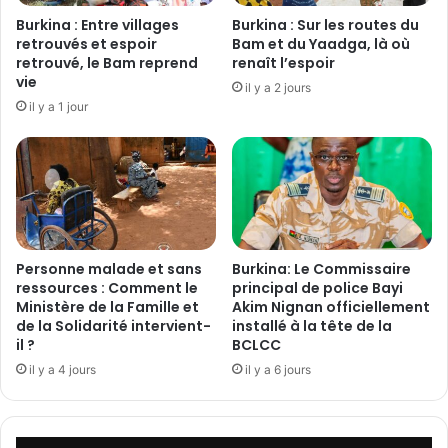
g
e
Burkina : Entre villages
Burkina : Sur les routes du
a
s
retrouvés et espoir
Bam et du Yaadga, là où
t
i
retrouvé, le Bam reprend
renaît l’espoir
i
vie
n
il y a 2 jours
o
t
il y a 1 jour
n
e
d
n
e
t
l
i
a
o
T
n
r
s
Personne malade et sans
Burkina: Le Commissaire
a
d
ressources : Comment le
principal de police Bayi
n
e
Ministère de la Famille et
Akim Nignan officiellement
s
M
de la Solidarité intervient-
installé à la tête de la
i
a
il ?
BCLCC
t
c
il y a 4 jours
il y a 6 jours
i
r
o
o
n
n
d