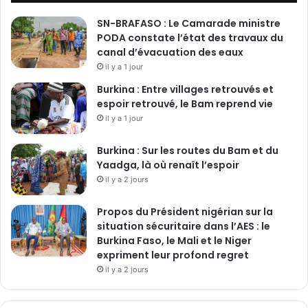
SN-BRAFASO : Le Camarade ministre
PODA constate l’état des travaux du
canal d’évacuation des eaux
il y a 1 jour
Burkina : Entre villages retrouvés et
espoir retrouvé, le Bam reprend vie
il y a 1 jour
Burkina : Sur les routes du Bam et du
Yaadga, là où renaît l’espoir
il y a 2 jours
Propos du Président nigérian sur la
situation sécuritaire dans l’AES : le
Burkina Faso, le Mali et le Niger
expriment leur profond regret
il y a 2 jours