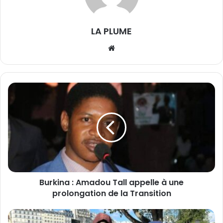
LA PLUME
We
bsi
te
B
u
r
k
i
n
a
:
A
Burkina : Amadou Tall appelle à une
m
prolongation de la Transition
a
d
o
D