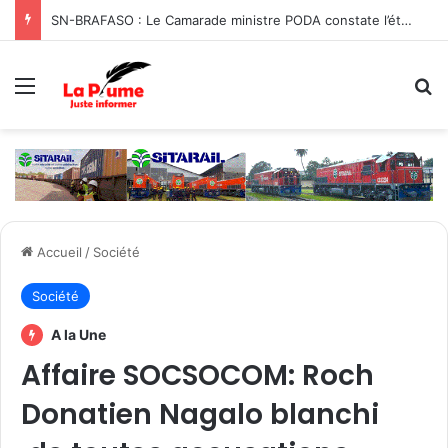
SN-BRAFASO : Le Camarade ministre PODA constate l’état des travaux du canal d’évacuation des eaux
Menu
R
Accueil
/
Société
Société
A la Une
Affaire SOCSOCOM: Roch
Donatien Nagalo blanchi