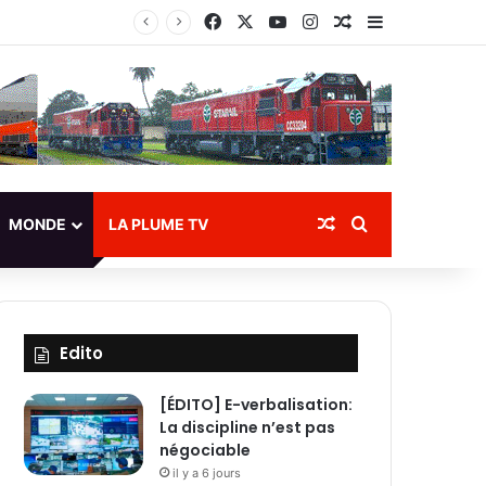
Facebook
X
YouTube
Instagram
Article Aléatoire
Sidebar (bar
cuation des eaux
Article Aléatoire
Rechercher
MONDE
LA PLUME TV
Edito
[ÉDITO] E-verbalisation:
La discipline n’est pas
négociable
il y a 6 jours