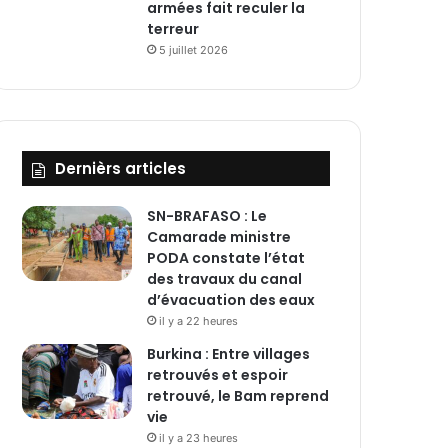
armées fait reculer la
terreur
5 juillet 2026
Dernièrs articles
SN-BRAFASO : Le
Camarade ministre
PODA constate l’état
des travaux du canal
d’évacuation des eaux
il y a 22 heures
Burkina : Entre villages
retrouvés et espoir
retrouvé, le Bam reprend
vie
il y a 23 heures