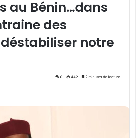
es au Bénin…dans
ntraine des
 déstabiliser notre
0
442
2 minutes de lecture