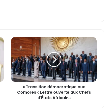
«
T
r
a
n
s
i
t
i
« Transition démocratique aux
o
Comores»: Lettre ouverte aux Chefs
n
d
d’États Africains
é
m