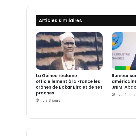
n
d
i
Articles similaires
a
l
e
,
m
a
i
s
o
La Guinée réclame
Rumeur sur
n
officiellement à la France les
américaine
n
crânes de Bokar Biro et de ses
JNIM: Abdo
e
proches
il y a 2 sem
s
il y a 3 jours
e
l
a
i
s
s