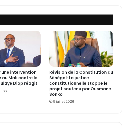
o
c
r
a
t
i
q
u
e
a
u
x
 une intervention
Révision de la Constitution au
C
 au Mali contre le
Sénégal: La justice
o
ulaye Diop réagit
constitutionnelle stoppe le
m
projet soutenu par Ousmane
aines
o
Sonko
r
9 juillet 2026
e
s
»
:
L