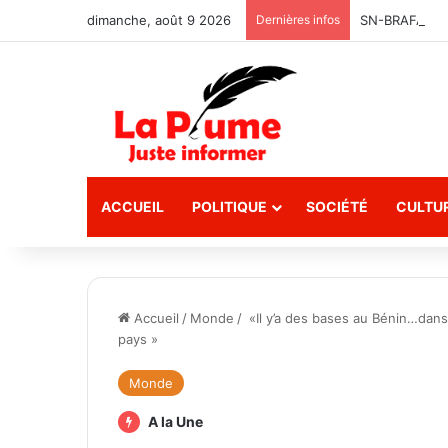
dimanche, août 9 2026
Dernières infos
SN-BRAFASO : 
ACCUEIL
POLITIQUE
SOCIÉTÉ
CULTU
Accueil
/
Monde
/
«Il y’a des bases au Bénin…dans 
pays »
Monde
A la Une