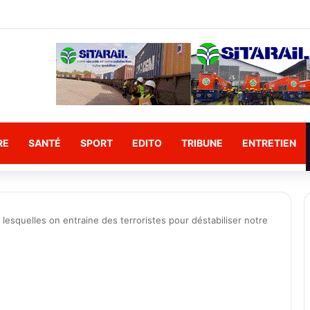
Le Camarade ministre PODA constate l’état des travaux du canal d’éva
RE
SANTÉ
SPORT
EDITO
TRIBUNE
ENTRETIEN
lesquelles on entraine des terroristes pour déstabiliser notre