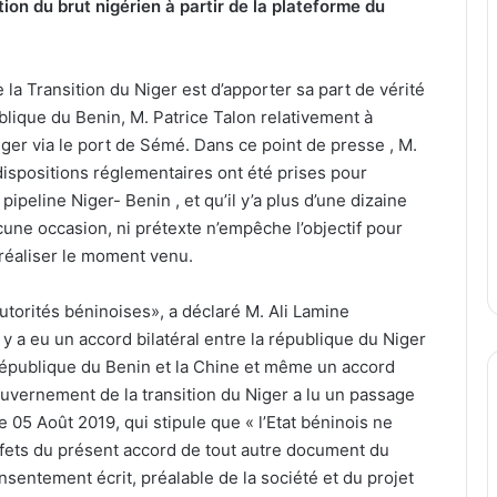
tion du brut nigérien à partir de la plateforme du
la Transition du Niger est d’apporter sa part de vérité
lique du Benin, M. Patrice Talon relativement à
Niger via le port de Sémé. Dans ce point de presse , M.
ispositions réglementaires ont été prises pour
ipeline Niger- Benin , et qu’il y’a plus d’une dizaine
cune occasion, ni prétexte n’empêche l’objectif pour
e réaliser le moment venu.
utorités béninoises», a déclaré M. Ali Lamine
 a eu un accord bilatéral entre la république du Niger
a république du Benin et la Chine et même un accord
 gouvernement de la transition du Niger a lu un passage
e 05 Août 2019, qui stipule que « l’Etat béninois ne
effets du présent accord de tout autre document du
entement écrit, préalable de la société et du projet