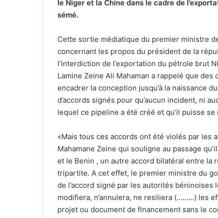
le Niger et la Chine dans le cadre de l’exporta
sémé.
Cette sortie médiatique du premier ministre de 
concernant les propos du président de la répub
l’interdiction de l’exportation du pétrole brut 
Lamine Zeine Ali Mahaman a rappelé que des d
encadrer la conception jusqu’à la naissance du p
d’accords signés pour qu’aucun incident, ni au
lequel ce pipeline a été créé et qu’il puisse s
«Mais tous ces accords ont été violés par les a
Mahamane Zeine qui souligne au passage qu’il y
et le Benin , un autre accord bilatéral entre l
tripartite. A cet effet, le premier ministre du
de l’accord signé par les autorités béninoises l
modifiera, n’annulera, ne resiliera (………) les 
projet ou document de financement sans le cons