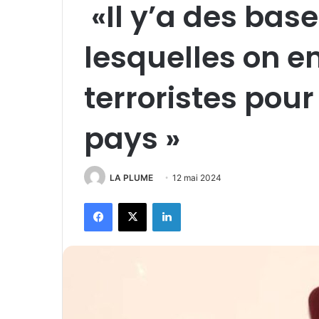
«Il y’a des bas
lesquelles on e
terroristes pour
pays »
LA PLUME
12 mai 2024
Facebook
X
Linkedin