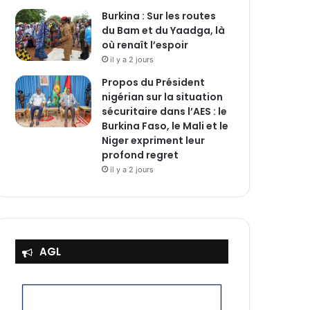
Burkina : Sur les routes
du Bam et du Yaadga, là
où renaît l’espoir
il y a 2 jours
Propos du Président
nigérian sur la situation
sécuritaire dans l’AES : le
Burkina Faso, le Mali et le
Niger expriment leur
profond regret
il y a 2 jours
AGL