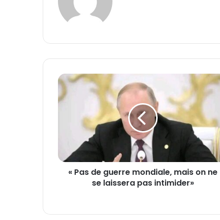
bsi
te
«
P
a
s
d
e
g
u
e
« Pas de guerre mondiale, mais on ne
r
se laissera pas intimider»
r
e
m
o