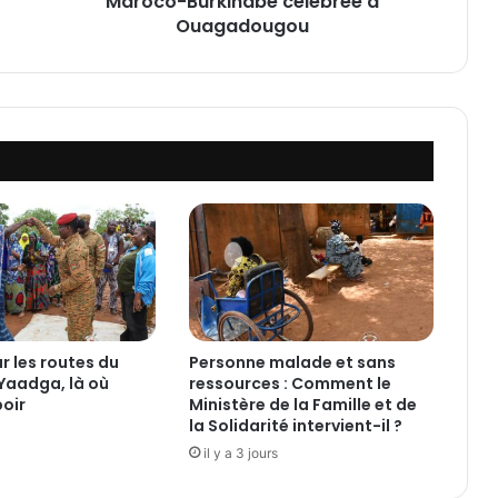
Maroco-Burkinabè célébrée à
:
Ouagadougou
L
'
e
x
c
e
l
l
e
n
t
e
r
e
ur les routes du
Personne malade et sans
l
Yaadga, là où
ressources : Comment le
a
poir
Ministère de la Famille et de
t
la Solidarité intervient-il ?
i
il y a 3 jours
o
n