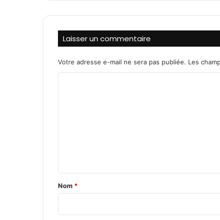
g
,
l
e
Laisser un commentaire
n
o
Votre adresse e-mail ne sera pas publiée.
Les champ
u
v
C
e
o
l
m
a
m
m
b
e
a
s
n
s
t
a
d
a
Nom
*
e
i
u
r
r