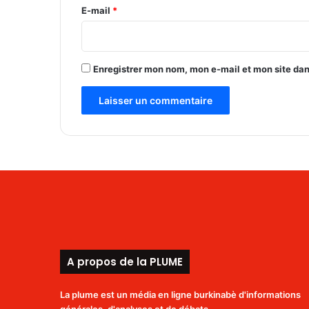
e
E-mail
*
c
*
h
i
n
Enregistrer mon nom, mon e-mail et mon site da
o
i
s
a
u
B
u
r
k
i
n
a
A propos de la PLUME
La plume est un média en ligne burkinabè d'informations