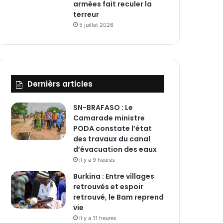
armées fait reculer la
terreur
5 juillet 2026
Dernièrs articles
SN-BRAFASO : Le
Camarade ministre
PODA constate l’état
des travaux du canal
d’évacuation des eaux
il y a 9 heures
Burkina : Entre villages
retrouvés et espoir
retrouvé, le Bam reprend
vie
il y a 11 heures