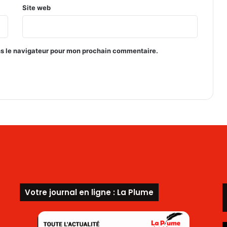
r
Site web
é
e
à
O
ns le navigateur pour mon prochain commentaire.
u
a
g
a
d
o
u
g
o
u
Votre journal en ligne : La Plume
L