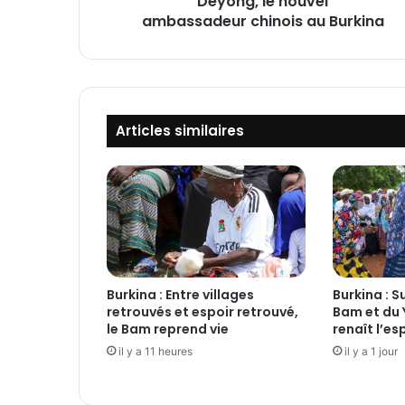
Deyong, le nouvel
b
ambassadeur chinois au Burkina
i
l
a
t
é
Articles similaires
r
a
l
e
:
Z
h
a
o
Burkina : Entre villages
Burkina : S
retrouvés et espoir retrouvé,
Bam et du 
D
le Bam reprend vie
renaît l’es
e
il y a 11 heures
il y a 1 jour
y
o
n