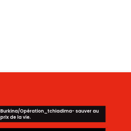
Burkina/Opération_tchiadima- sauver au
prix de la vie.
ecteur