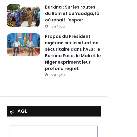
Burkina : Sur les routes
du Bam et du Yaadga, là
où renaît l’espoir
il y a 1 jour
Propos du Président
nigérian sur la situation
sécuritaire dans l’AES : le
Burkina Faso, le Mali et le
Niger expriment leur
profond regret
il y a 1 jour
AGL