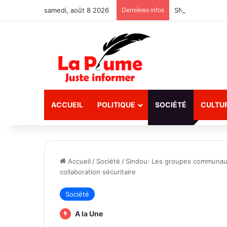
samedi, août 8 2026
Dernières infos
SN-BRAFASO : Le
ACCUEIL
POLITIQUE
SOCIÉTÉ
CULTU
Accueil
/
Société
/
Sindou: Les groupes communaux 
collaboration sécuritaire
Société
A la Une