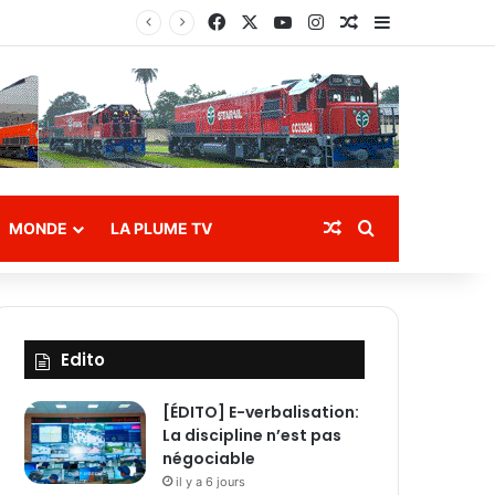
Facebook
X
YouTube
Instagram
Article Aléatoire
Sidebar (bar
tion des eaux
Article Aléatoire
Rechercher
MONDE
LA PLUME TV
Edito
[ÉDITO] E-verbalisation:
La discipline n’est pas
négociable
il y a 6 jours