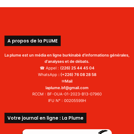
A propos de la PLUME
La plume est un média en ligne burkinabè d'informations générales,
d'analyses et de débats.
☎ Appel :
(226)
25 44 45 04
WhatsApp
:
(+226) 76 08 28 58
✉
Mail
laplume.bf@gmail.com
RCCM : BF-OUA-01-2023-B13-07960
IFU N° : 00205599H
Votre journal en ligne : La Plume