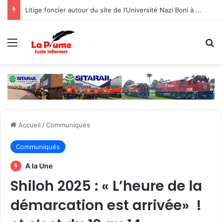
Litige foncier autour du site de l’Université Nazi Boni à Nasso : Le Gouvernement prône une gestion concertée, responsable et objective par les différentes parties
Menu
R
Accueil
/
Communiqués
Communiqués
A la Une
Shiloh 2025 : « L’heure de la
démarcation est arrivée» !