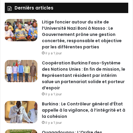
Dernièrs articles
Litige foncier autour du site de
l’Université Nazi Boni à Nasso : Le
Gouvernement prône une gestion
concertée, responsable et objective
par les différentes parties
il y a 1 jour
‎Coopération Burkina Faso-Système
des Nations Unies : En fin de mission, le
Représentant résident par intérim
salue un partenariat solide et porteur
d’espoir
il y a 1 jour
Burkina : Le Contrôleur général d’État
appelle à la vigilance, à l’intégrité et à
la cohésion
il y a 1 jour
Ouagadougou : L’Ordre des