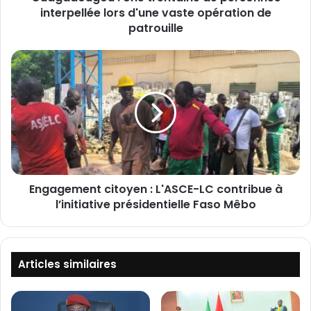
interpellée lors d'une vaste opération de
u
:
patrouille
U
n
E
e
n
t
g
r
a
e
g
n
e
t
m
a
e
i
n
n
Engagement citoyen : L'‎ASCE-LC contribue à
t
e
l’initiative présidentielle Faso Mêbo
c
d
i
e
t
p
o
e
y
Articles similaires
r
e
s
n
o
: