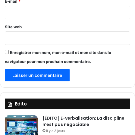
e
E-mail
*
r
l
*
o
l
u
e
i
F
Site web
l
a
l
s
e
o
M
Enregistrer mon nom, mon e-mail et mon site dans le
ê
navigateur pour mon prochain commentaire.
b
o
Edito
[ÉDITO] E-verbalisation: La discipline
n’est pas négociable
il y a 3 jours