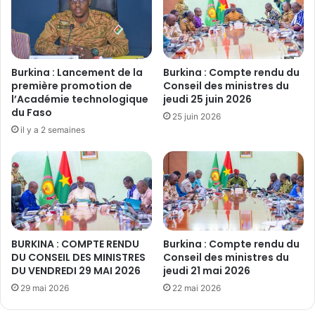
n
L
n
'
e
s
A
i
S
Burkina : Lancement de la
Burkina : Compte rendu du
n
C
première promotion de
Conseil des ministres du
t
E
l’Académie technologique
jeudi 25 juin 2026
e
du Faso
-
25 juin 2026
r
L
il y a 2 semaines
p
C
e
c
l
o
l
n
é
t
e
r
l
i
BURKINA : COMPTE RENDU
Burkina : Compte rendu du
o
b
DU CONSEIL DES MINISTRES
Conseil des ministres du
r
u
DU VENDREDI 29 MAI 2026
jeudi 21 mai 2026
s
e
d
29 mai 2026
22 mai 2026
à
'
l