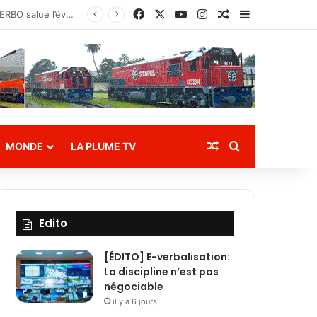
Facebook
X
YouTube
Instagram
Article Aléatoire
Sidebar (bar
tion des eaux
Article Aléatoire
Rechercher
MONDE
LA PLUME TV
Edito
[ÉDITO] E-verbalisation:
La discipline n’est pas
négociable
il y a 6 jours