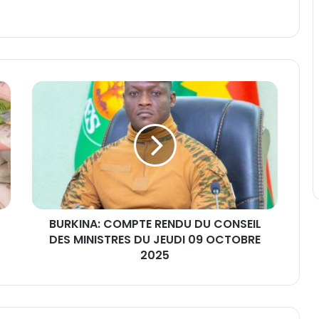
B
U
R
K
I
N
A
:
C
BURKINA: COMPTE RENDU DU CONSEIL
O
DES MINISTRES DU JEUDI 09 OCTOBRE
M
P
2025
T
E
R
E