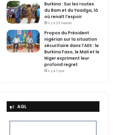
Burkina : Sur les routes
du Bam et du Yaadga, là
où renaît l’espoir
il y a 23 heures
Propos du Président
nigérian sur la situation
sécuritaire dans l’AES : le
Burkina Faso, le Mali et le
Niger expriment leur
profond regret
il y a 1 jour
AGL