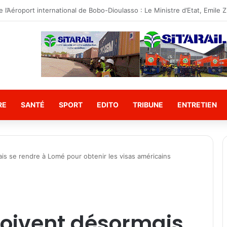
 Camarade ministre PODA constate l’état des travaux du canal d’évacua
RE
SANTÉ
SPORT
EDITO
TRIBUNE
ENTRETIEN
is se rendre à Lomé pour obtenir les visas américains
doivent désormais