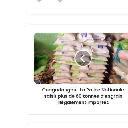
te
O
u
a
g
a
d
o
u
g
Ouagadougou : La Police Nationale
o
saisit plus de 60 tonnes d’engrais
u
:
illégalement importés
L
a
P
o