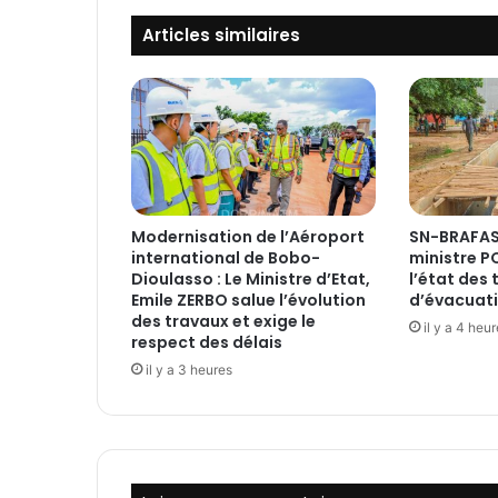
l
Articles similaires
i
c
e
N
a
t
i
o
n
Modernisation de l’Aéroport
SN-BRAFAS
a
international de Bobo-
ministre 
l
Dioulasso : Le Ministre d’Etat,
l’état des
e
Emile ZERBO salue l’évolution
d’évacuati
s
des travaux et exige le
il y a 4 heu
a
respect des délais
i
il y a 3 heures
s
i
t
p
l