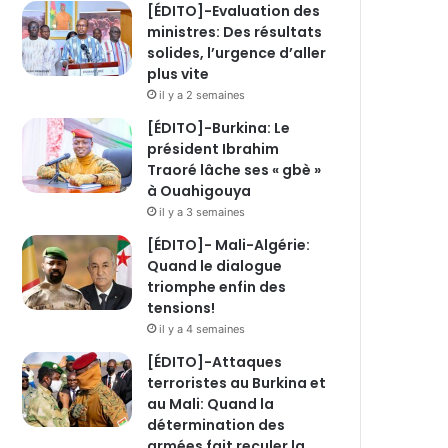
[ÉDITO]-Evaluation des
ministres: Des résultats
solides, l’urgence d’aller
plus vite
il y a 2 semaines
[ÉDITO]-Burkina: Le
président Ibrahim
Traoré lâche ses « gbè »
à Ouahigouya
il y a 3 semaines
[ÉDITO]- Mali-Algérie:
Quand le dialogue
triomphe enfin des
tensions!
il y a 4 semaines
[ÉDITO]-Attaques
terroristes au Burkina et
au Mali: Quand la
détermination des
armées fait reculer la