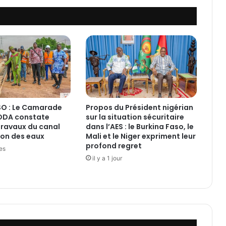
N
D
U
D
U
C
O
N
S
E
O : Le Camarade
Propos du Président nigérian
I
PODA constate
sur la situation sécuritaire
L
 travaux du canal
dans l’AES : le Burkina Faso, le
D
on des eaux
Mali et le Niger expriment leur
E
profond regret
res
S
il y a 1 jour
M
I
N
I
S
T