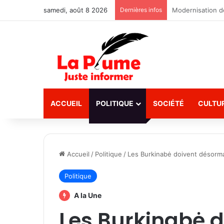
samedi, août 8 2026
Dernières infos
SN-BRAFASO : Le
ACCUEIL
POLITIQUE
SOCIÉTÉ
CULTU
Accueil
/
Politique
/
Les Burkinabė doivent désorma
Politique
A la Une
Les Burkinabė 