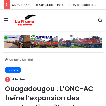
SN-BRAFASO : Le Camarade ministre PODA constate l’état des travaux du canal d’évacuation des eaux
Menu
R
Accueil
/
Société
Société
A la Une
Ouagadougou : L’ONC-AC
freine l’expansion des