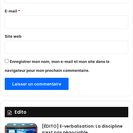
r
e
H
t
U
e
E-mail
*
i
d
*
e
e
n
T
d
e
Site web
r
n
a
g
d
a
u
n
Enregistrer mon nom, mon e-mail et mon site dans le
2
d
navigateur pour mon prochain commentaire.
3
o
a
g
u
o
2
5
o
c
Edito
t
o
[ÉDITO] E-verbalisation: La discipline
b
n’est pas négociable