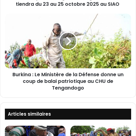
:
tiendra du 23 au 25 octobre 2025 au SIAO
L
a
B
3
u
e
r
k
é
i
d
n
i
a
t
:
i
L
o
Burkina : Le Ministère de la Défense donne un
e
n
coup de balai patriotique au CHU de
M
d
i
Tengandogo
e
n
s
i
J
s
o
t
Articles similaires
u
è
r
r
n
e