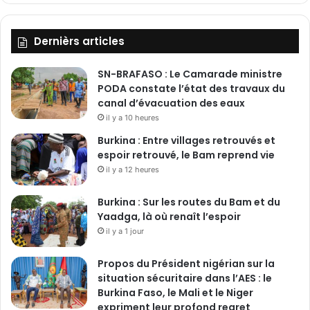
Dernièrs articles
SN-BRAFASO : Le Camarade ministre
PODA constate l’état des travaux du
canal d’évacuation des eaux
il y a 10 heures
Burkina : Entre villages retrouvés et
espoir retrouvé, le Bam reprend vie
il y a 12 heures
Burkina : Sur les routes du Bam et du
Yaadga, là où renaît l’espoir
il y a 1 jour
Propos du Président nigérian sur la
situation sécuritaire dans l’AES : le
Burkina Faso, le Mali et le Niger
expriment leur profond regret