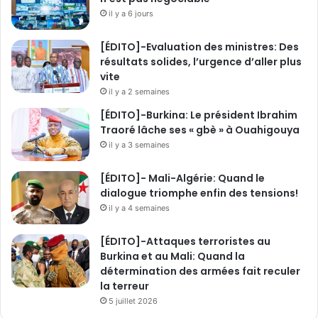
r
il y a 6 jours
e
2
[ÉDITO]-Evaluation des ministres: Des
0
résultats solides, l’urgence d’aller plus
2
vite
5
a
il y a 2 semaines
u
[ÉDITO]-Burkina: Le président Ibrahim
S
Traoré lâche ses « gbè » à Ouahigouya
I
il y a 3 semaines
A
O
[ÉDITO]- Mali-Algérie: Quand le
dialogue triomphe enfin des tensions!
il y a 4 semaines
[ÉDITO]-Attaques terroristes au
Burkina et au Mali: Quand la
détermination des armées fait reculer
la terreur
5 juillet 2026