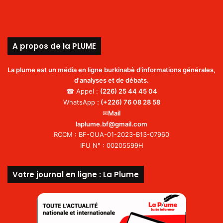
A propos de la PLUME
La plume est un média en ligne burkinabè d'informations générales,
d'analyses et de débats.
☎ Appel :
(226)
25 44 45 04
WhatsApp
:
(+226) 76 08 28 58
✉
Mail
laplume.bf@gmail.com
RCCM : BF-OUA-01-2023-B13-07960
IFU N° : 00205599H
Votre journal en ligne : La Plume