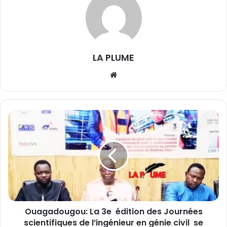
LA PLUME
We
bsi
te
O
u
a
g
a
d
o
u
g
Ouagadougou: La 3e édition des Journées
o
scientifiques de l’ingénieur en génie civil se
u