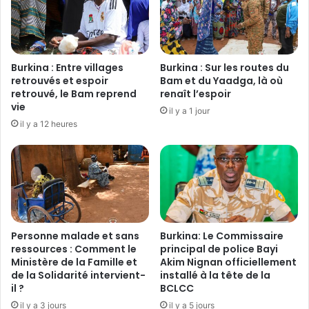
é
d
e
e
s
l
s
a
c
D
Burkina : Entre villages
Burkina : Sur les routes du
i
é
retrouvés et espoir
Bam et du Yaadga, là où
e
f
retrouvé, le Bam reprend
renaît l’espoir
n
vie
e
il y a 1 jour
t
n
il y a 12 heures
i
s
f
e
i
d
q
o
u
n
e
n
s
e
d
Personne malade et sans
Burkina: Le Commissaire
u
ressources : Comment le
principal de police Bayi
e
n
Ministère de la Famille et
Akim Nignan officiellement
l
c
de la Solidarité intervient-
installé à la tête de la
’
o
il ?
BCLCC
i
u
il y a 3 jours
il y a 5 jours
n
p