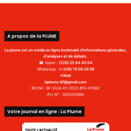
A propos de la PLUME
La plume est un média en ligne burkinabè d'informations générales,
d'analyses et de débats.
☎ Appel :
(226)
25 44 45 04
WhatsApp
:
(+226) 76 08 28 58
✉
Mail
laplume.bf@gmail.com
RCCM : BF-OUA-01-2023-B13-07960
IFU N° : 00205599H
Votre journal en ligne : La Plume