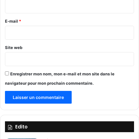
b
i
l
r
e
s
e
E-mail
*
d
*
e
l
a
Site web
c
o
m
m
Enregistrer mon nom, mon e-mail et mon site dans le
u
navigateur pour mon prochain commentaire.
n
e
d
e
D
i
a
Edito
b
o