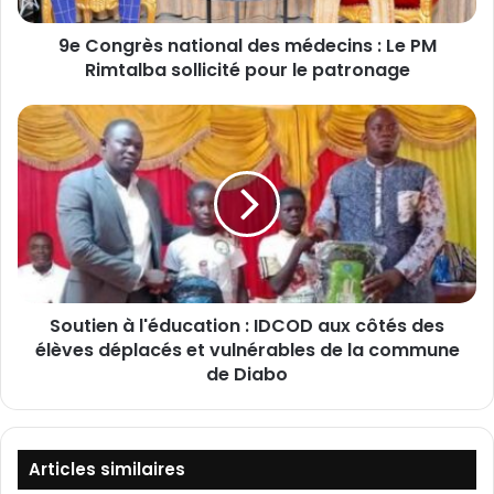
è
‎9e Congrès national des médecins : Le PM
s
Rimtalba sollicité pour le patronage
n
a
t
S
i
o
o
u
n
t
a
i
l
e
d
n
e
à
s
l
m
Soutien à l'éducation : IDCOD aux côtés des
'
é
élèves déplacés et vulnérables de la commune
é
d
d
de Diabo
e
u
c
c
i
a
n
t
Articles similaires
s
i