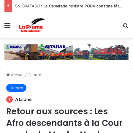
SN-BRAFASO : Le Camarade ministre PODA constate l’état des travaux du canal d’évacuation des eaux
Menu
R
Accueil
/
Culture
Culture
A la Une
Retour aux sources : Les
Afro descendants à la Cour