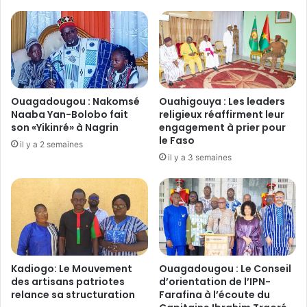
:
o
L
n
e
:
P
I
M
D
R
C
i
O
Ouagadougou : Nakomsé
Ouahigouya : Les leaders
m
D
Naaba Yan-Bolobo fait
religieux réaffirment leur
t
a
son «Yikinré» à Nagrin
engagement à prier pour
a
le Faso
u
il y a 2 semaines
l
x
il y a 3 semaines
b
c
a
ô
s
t
o
é
l
s
l
d
i
e
Kadiogo: Le Mouvement
Ouagadougou : Le Conseil
c
s
des artisans patriotes
d’orientation de l’IPN-
i
é
relance sa structuration
Farafina à l’écoute du
t
l