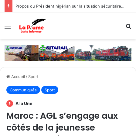
Propos du Président nigérian sur la situation sécuritaire dans l’AES : le Burkina Faso, le Mali et le Niger expriment leur profond regret
Menu
R
Accueil
/
Sport
Communiqués
Sport
A la Une
Maroc : AGL s’engage aux
côtés de la jeunesse