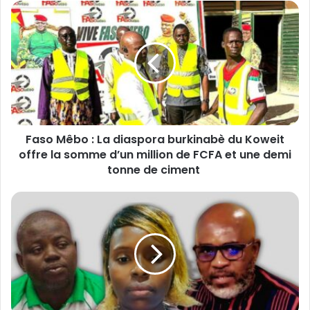
F
a
s
o
M
ê
b
o
:
Faso Mêbo : La diaspora burkinabè du Koweit
L
offre la somme d’un million de FCFA et une demi
a
d
tonne de ciment
i
a
T
s
e
p
n
o
t
r
a
a
t
b
i
u
v