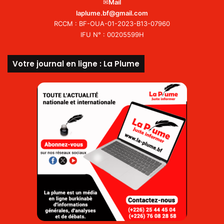
✉
Mail
laplume.bf@gmail.com
RCCM : BF-OUA-01-2023-B13-07960
IFU N° : 00205599H
Votre journal en ligne : La Plume