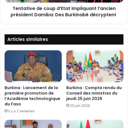
r
e
k
Tentative de coup d’Etat impliquant l’ancien
d
i
président Damiba: Des Burkinabè décryptent
e
n
c
a
o
b
u
è
p
Articles similaires
d
d
u
’
K
E
o
t
w
a
e
t
i
i
t
m
Burkina : Lancement de la
Burkina : Compte rendu du
o
p
première promotion de
Conseil des ministres du
f
l
l’Académie technologique
jeudi 25 juin 2026
f
du Faso
i
25 juin 2026
r
q
il y a 2 semaines
e
u
l
a
a
n