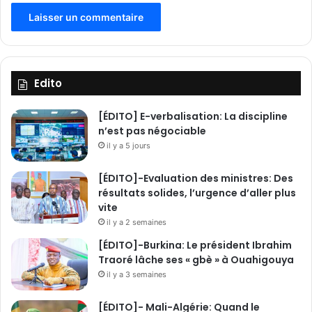
n
p
t
t
e
n
t
Edito
[ÉDITO] E-verbalisation: La discipline
n’est pas négociable
il y a 5 jours
[ÉDITO]-Evaluation des ministres: Des
résultats solides, l’urgence d’aller plus
vite
il y a 2 semaines
[ÉDITO]-Burkina: Le président Ibrahim
Traoré lâche ses « gbè » à Ouahigouya
il y a 3 semaines
[ÉDITO]- Mali-Algérie: Quand le