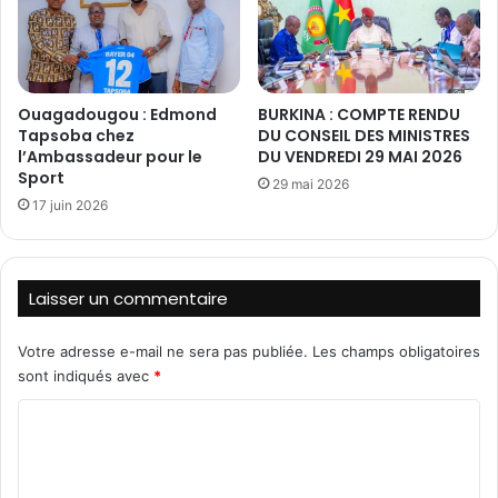
s
t
o
l
m
’
m
a
Ouagadougou : Edmond
BURKINA : COMPTE RENDU
e
n
Tapsoba chez
DU CONSEIL DES MINISTRES
d
c
l’Ambassadeur pour le
DU VENDREDI 29 MAI 2026
’
i
Sport
u
29 mai 2026
e
17 juin 2026
n
n
m
p
i
r
l
é
Laisser un commentaire
l
s
i
i
o
d
Votre adresse e-mail ne sera pas publiée.
Les champs obligatoires
n
e
sont indiqués avec
*
d
n
C
e
t
F
D
o
C
a
m
F
m