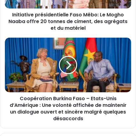
i
v
Initiative présidentielle Faso Mêbo: Le Mogho
e
Naaba offre 20 tonnes de ciment, des agrégats
p
r
et du matériel
é
s
C
i
o
d
o
e
p
n
é
t
r
i
a
e
t
l
i
l
Coopération Burkina Faso – Etats-Unis
o
e
d’Amérique : Une volonté affichée de maintenir
n
F
B
un dialogue ouvert et sincère malgré quelques
a
u
désaccords
s
r
o
k
M