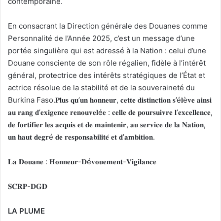
contemporaine.
En consacrant la Direction générale des Douanes comme
Personnalité de l’Année 2025, c’est un message d’une
portée singulière qui est adressé à la Nation : celui d’une
Douane consciente de son rôle régalien, fidèle à l’intérêt
général, protectrice des intérêts stratégiques de l’État et
actrice résolue de la stabilité et de la souveraineté du
Burkina Faso.𝐏𝐥𝐮𝐬 𝐪𝐮’𝐮𝐧 𝐡𝐨𝐧𝐧𝐞𝐮𝐫, 𝐜𝐞𝐭𝐭𝐞 𝐝𝐢𝐬𝐭𝐢𝐧𝐜𝐭𝐢𝐨𝐧 𝐬’é𝐥è𝐯𝐞 𝐚𝐢𝐧𝐬𝐢
𝐚𝐮 𝐫𝐚𝐧𝐠 𝐝’𝐞𝐱𝐢𝐠𝐞𝐧𝐜𝐞 𝐫𝐞𝐧𝐨𝐮𝐯𝐞𝐥é𝐞 : 𝐜𝐞𝐥𝐥𝐞 𝐝𝐞 𝐩𝐨𝐮𝐫𝐬𝐮𝐢𝐯𝐫𝐞 𝐥’𝐞𝐱𝐜𝐞𝐥𝐥𝐞𝐧𝐜𝐞,
𝐝𝐞 𝐟𝐨𝐫𝐭𝐢𝐟𝐢𝐞𝐫 𝐥𝐞𝐬 𝐚𝐜𝐪𝐮𝐢𝐬 𝐞𝐭 𝐝𝐞 𝐦𝐚𝐢𝐧𝐭𝐞𝐧𝐢𝐫, 𝐚𝐮 𝐬𝐞𝐫𝐯𝐢𝐜𝐞 𝐝𝐞 𝐥𝐚 𝐍𝐚𝐭𝐢𝐨𝐧,
𝐮𝐧 𝐡𝐚𝐮𝐭 𝐝𝐞𝐠𝐫é 𝐝𝐞 𝐫𝐞𝐬𝐩𝐨𝐧𝐬𝐚𝐛𝐢𝐥𝐢𝐭𝐞́ 𝐞𝐭 𝐝’𝐚𝐦𝐛𝐢𝐭𝐢𝐨𝐧.
𝐋𝐚 𝐃𝐨𝐮𝐚𝐧𝐞 : 𝐇𝐨𝐧𝐧𝐞𝐮𝐫-𝐃é𝐯𝐨𝐮𝐞𝐦𝐞𝐧𝐭-𝐕𝐢𝐠𝐢𝐥𝐚𝐧𝐜𝐞
𝐒𝐂𝐑𝐏-𝐃𝐆𝐃
LA PLUME