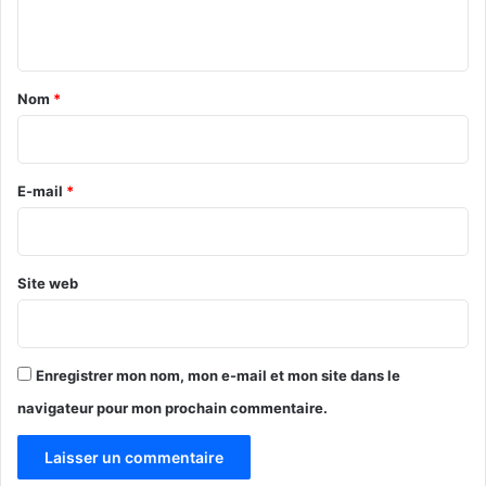
g
c
n
r
h
é
é
t
g
e
a
a
Nom
*
d
t
e
i
s
m
r
e
a
t
e
E-mail
*
i
d
n
*
u
t
m
e
a
n
Site web
t
i
é
r
r
u
i
n
Enregistrer mon nom, mon e-mail et mon site dans le
e
d
navigateur pour mon prochain commentaire.
l
i
a
l