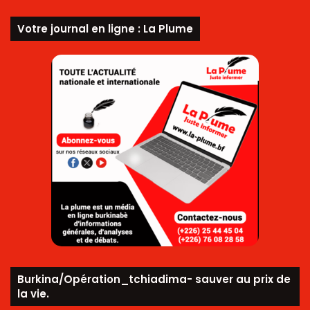
Votre journal en ligne : La Plume
Burkina/Opération_tchiadima- sauver au prix de
la vie.