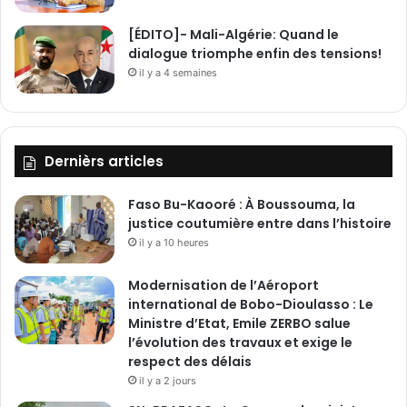
g
[ÉDITO]- Mali-Algérie: Quand le
r
dialogue triomphe enfin des tensions!
é
q
il y a 4 semaines
u
e
l
q
Dernièrs articles
u
e
Faso Bu-Kaooré : À Boussouma, la
s
justice coutumière entre dans l’histoire
d
é
il y a 10 heures
s
a
Modernisation de l’Aéroport
c
international de Bobo-Dioulasso : Le
c
Ministre d’Etat, Emile ZERBO salue
o
l’évolution des travaux et exige le
r
respect des délais
d
il y a 2 jours
s