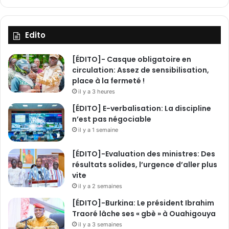
o
g
u
e
Edito
o
u
[ÉDITO]- Casque obligatoire en
v
circulation: Assez de sensibilisation,
e
place à la fermeté !
r
il y a 3 heures
t
[ÉDITO] E-verbalisation: La discipline
e
n’est pas négociable
t
s
il y a 1 semaine
i
n
[ÉDITO]-Evaluation des ministres: Des
c
résultats solides, l’urgence d’aller plus
è
vite
r
il y a 2 semaines
e
[ÉDITO]-Burkina: Le président Ibrahim
m
Traoré lâche ses « gbè » à Ouahigouya
a
il y a 3 semaines
l