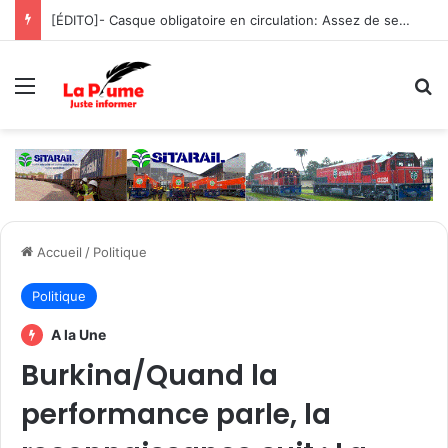
[ÉDITO]- Casque obligatoire en circulation: Assez de sensibilisation, place à la fermeté !
Menu
R
Accueil
/
Politique
Politique
A la Une
Burkina/Quand la
performance parle, la