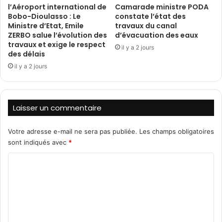
l’Aéroport international de
Camarade ministre PODA
2
é
Bobo-Dioulasso : Le
constate l’état des
0
r
Ministre d’Etat, Emile
travaux du canal
t
i
ZERBO salue l’évolution des
d’évacuation des eaux
o
q
travaux et exige le respect
il y a 2 jours
n
u
des délais
n
e
il y a 2 jours
e
:
s
U
d
n
e
e
Laisser un commentaire
c
v
i
o
m
Votre adresse e-mail ne sera pas publiée.
Les champs obligatoires
l
e
sont indiqués avec
*
o
n
n
C
t
t
,
é
o
d
a
m
e
f
s
m
f
a
i
e