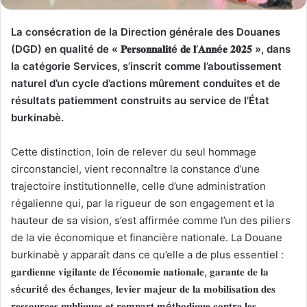
La consécration de la Direction générale des Douanes
(DGD) en qualité de « 𝐏𝐞𝐫𝐬𝐨𝐧𝐧𝐚𝐥𝐢𝐭é 𝐝𝐞 𝐥’𝐀𝐧𝐧é𝐞 𝟐𝟎𝟐𝟓 », dans
la catégorie Services, s’inscrit comme l’aboutissement
naturel d’un cycle d’actions mûrement conduites et de
résultats patiemment construits au service de l’État
burkinabè.
Cette distinction, loin de relever du seul hommage
circonstanciel, vient reconnaître la constance d’une
trajectoire institutionnelle, celle d’une administration
régalienne qui, par la rigueur de son engagement et la
hauteur de sa vision, s’est affirmée comme l’un des piliers
de la vie économique et financière nationale. La Douane
burkinabè y apparaît dans ce qu’elle a de plus essentiel :
𝐠𝐚𝐫𝐝𝐢𝐞𝐧𝐧𝐞 𝐯𝐢𝐠𝐢𝐥𝐚𝐧𝐭𝐞 𝐝𝐞 𝐥’é𝐜𝐨𝐧𝐨𝐦𝐢𝐞 𝐧𝐚𝐭𝐢𝐨𝐧𝐚𝐥𝐞, 𝐠𝐚𝐫𝐚𝐧𝐭𝐞 𝐝𝐞 𝐥𝐚
𝐬é𝐜𝐮𝐫𝐢𝐭é 𝐝𝐞𝐬 é𝐜𝐡𝐚𝐧𝐠𝐞𝐬, 𝐥𝐞𝐯𝐢𝐞𝐫 𝐦𝐚𝐣𝐞𝐮𝐫 𝐝𝐞 𝐥𝐚 𝐦𝐨𝐛𝐢𝐥𝐢𝐬𝐚𝐭𝐢𝐨𝐧 𝐝𝐞𝐬
𝐫𝐞𝐬𝐬𝐨𝐮𝐫𝐜𝐞𝐬 𝐩𝐮𝐛𝐥𝐢𝐪𝐮𝐞𝐬 𝐞𝐭 𝐫𝐞𝐦𝐩𝐚𝐫𝐭 𝐦é𝐭𝐡𝐨𝐝𝐢𝐪𝐮𝐞 𝐜𝐨𝐧𝐭𝐫𝐞 𝐥𝐞𝐬