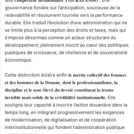
tête 𝐥’𝐈𝐧𝐬𝐩𝐞𝐜𝐭𝐞𝐮𝐫 𝐝𝐢𝐯𝐢𝐬𝐢𝐨𝐧𝐧𝐚𝐢𝐫𝐞 𝐘𝐯𝐞𝐬 𝐊𝐀𝐅𝐀𝐍𝐃𝐎 : une
gouvernance fondée sur l’anticipation, soucieuse de la
redevabilité et résolument tournée vers la performance
durable. Elle traduit l’évolution d’une administration qui ne
se limite plus à la perception des droits et taxes, mais qui
s’impose désormais comme un acteur structurant du
développement, pleinement inscrit au cœur des politiques
publiques de croissance, de résilience et de souveraineté
économique.
Cette distinction éclaire enfin 𝐥𝐞 𝐦𝐞́𝐫𝐢𝐭𝐞 𝐜𝐨𝐥𝐥𝐞𝐜𝐭𝐢𝐟 𝐝𝐞𝐬 𝐟𝐞𝐦𝐦𝐞𝐬
𝐞𝐭 𝐝𝐞𝐬 𝐡𝐨𝐦𝐦𝐞𝐬 𝐝𝐞 𝐥𝐚 𝐃𝐨𝐮𝐚𝐧𝐞, 𝐝𝐨𝐧𝐭 𝐥𝐞 𝐩𝐫𝐨𝐟𝐞𝐬𝐬𝐢𝐨𝐧𝐧𝐚𝐥𝐢𝐬𝐦𝐞, 𝐥𝐚
𝐝𝐢𝐬𝐜𝐢𝐩𝐥𝐢𝐧𝐞 𝐞𝐭 𝐥𝐞 𝐬𝐞𝐧𝐬 é𝐥𝐞𝐯é 𝐝𝐮 𝐝𝐞𝐯𝐨𝐢𝐫 𝐜𝐨𝐧𝐬𝐭𝐢𝐭𝐮𝐞𝐧𝐭 𝐥𝐚 𝐭𝐫𝐚𝐦𝐞
𝐢𝐧𝐯𝐢𝐬𝐢𝐛𝐥𝐞 𝐦𝐚𝐢𝐬 𝐬𝐨𝐥𝐢𝐝𝐞 𝐝𝐞 𝐥𝐚 𝐜𝐫é𝐝𝐢𝐛𝐢𝐥𝐢𝐭é 𝐢𝐧𝐬𝐭𝐢𝐭𝐮𝐭𝐢𝐨𝐧𝐧𝐞𝐥𝐥𝐞. Elle
souligne leur capacité à inscrire l’action douanière dans le
temps long, en intégrant progressivement les exigences
de modernisation, de digitalisation et de coopération
interinstitutionnelle qui fondent l’administration publique