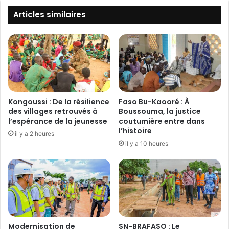
i
ê
n
Articles similaires
b
a
o
F
:
a
L
s
e
o
M
–
o
E
g
t
Kongoussi : De la résilience
Faso Bu-Kaooré : À
h
a
des villages retrouvés à
Boussouma, la justice
o
t
l’espérance de la jeunesse
coutumière entre dans
N
s
l’histoire
il y a 2 heures
a
-
il y a 10 heures
a
U
b
n
a
i
o
s
f
d
f
’
r
A
e
Modernisation de
SN-BRAFASO : Le
m