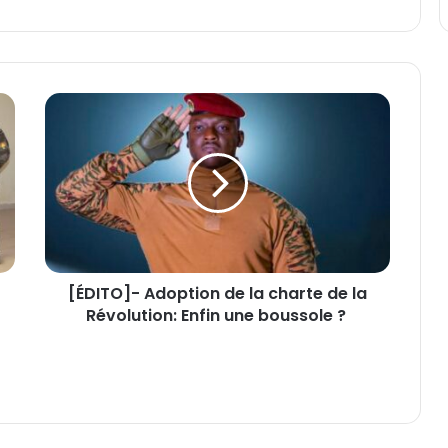
[
É
D
I
T
O
]
-
A
[ÉDITO]- Adoption de la charte de la
d
Révolution: Enfin une boussole ?
o
p
t
i
o
n
d