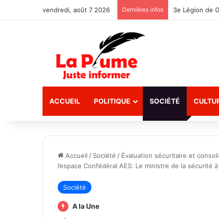
vendredi, août 7 2026
Dernières infos
ACCUEIL
POLITIQUE
SOCIÉTÉ
CULTU
Accueil
/
Société
/
Évaluation sécuritaire et consol
l’espace Confédéral AES: Le ministre de la sécurité à
Société
A la Une