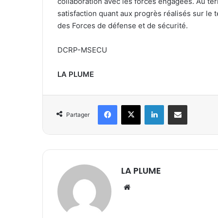
collaboration avec les forces engagées. Au term
satisfaction quant aux progrès réalisés sur le t
des Forces de défense et de sécurité.
DCRP-MSECU
LA PLUME
Facebook
X
Linkedin
Partager par email
Partager
LA PLUME
We
bsi
te