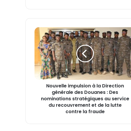
N
o
u
v
e
l
l
e
i
Nouvelle impulsion à la Direction
m
générale des Douanes : Des
p
u
nominations stratégiques au service
l
du recouvrement et de la lutte
s
contre la fraude
i
o
n