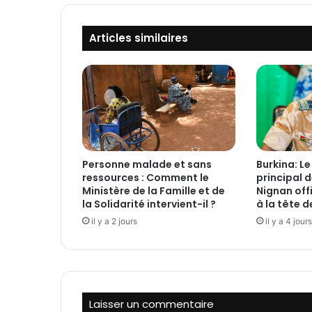
à
l
Articles similaires
a
D
i
r
e
c
t
i
o
Personne malade et sans
Burkina: L
n
ressources : Comment le
principal d
g
Ministère de la Famille et de
Nignan offi
é
la Solidarité intervient-il ?
à la tête 
n
il y a 2 jours
il y a 4 jours
é
r
a
l
e
d
Laisser un commentaire