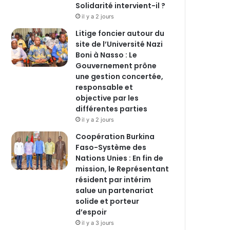
Solidarité intervient-il ?
il y a 2 jours
Litige foncier autour du
site de l’Université Nazi
Boni à Nasso : Le
Gouvernement prône
une gestion concertée,
responsable et
objective par les
différentes parties
il y a 2 jours
‎Coopération Burkina
Faso-Système des
Nations Unies : En fin de
mission, le Représentant
résident par intérim
salue un partenariat
solide et porteur
d’espoir
il y a 3 jours