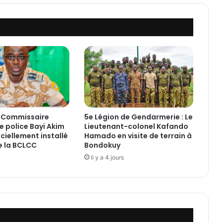
e
l
a
c
h
a
r
t
e
d
e
e Commissaire
5e Légion de Gendarmerie : Le
l
e police Bayi Akim
Lieutenant-colonel Kafando
a
ciellement installé
Hamado en visite de terrain à
R
de la BCLCC
Bondokuy
é
il y a 4 jours
v
o
l
u
t
i