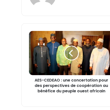
te
A
E
S
-
C
E
D
E
A
AES-CEDEAO : une concertation pour
O
des perspectives de coopération au
:
u
bénéfice du peuple ouest africain
n
e
c