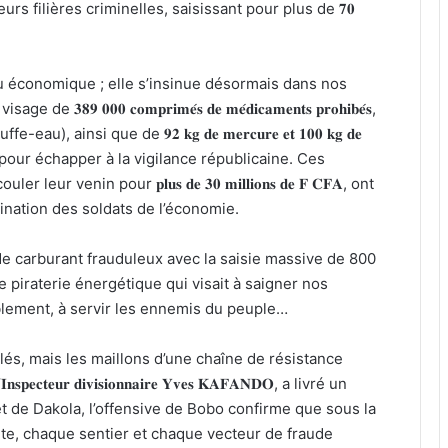
rs filières criminelles, saisissant pour plus de 𝟕𝟎
su économique ; elle s’insinue désormais dans nos
 𝟎𝟎𝟎 𝐜𝐨𝐦𝐩𝐫𝐢𝐦𝐞́𝐬 𝐝𝐞 𝐦𝐞́𝐝𝐢𝐜𝐚𝐦𝐞𝐧𝐭𝐬 𝐩𝐫𝐨𝐡𝐢𝐛𝐞́𝐬,
fe-eau), ainsi que de 𝟗𝟐 𝐤𝐠 𝐝𝐞 𝐦𝐞𝐫𝐜𝐮𝐫𝐞 𝐞𝐭 𝟏𝟎𝟎 𝐤𝐠 𝐝𝐞
té pour échapper à la vigilance républicaine. Ces
enin pour 𝐩𝐥𝐮𝐬 𝐝𝐞 𝟑𝟎 𝐦𝐢𝐥𝐥𝐢𝐨𝐧𝐬 𝐝𝐞 𝐅 𝐂𝐅𝐀, ont
mination des soldats de l’économie.
de carburant frauduleux avec la saisie massive de 800
 acte de piraterie énergétique qui visait à saigner nos
lement, à servir les ennemis du peuple…
olés, mais les maillons d’une chaîne de résistance
𝐮𝐫 𝐝𝐢𝐯𝐢𝐬𝐢𝐨𝐧𝐧𝐚𝐢𝐫𝐞 𝐘𝐯𝐞𝐬 𝐊𝐀𝐅𝐀𝐍𝐃𝐎, a livré un
t de Dakola, l’offensive de Bobo confirme que sous la
te, chaque sentier et chaque vecteur de fraude