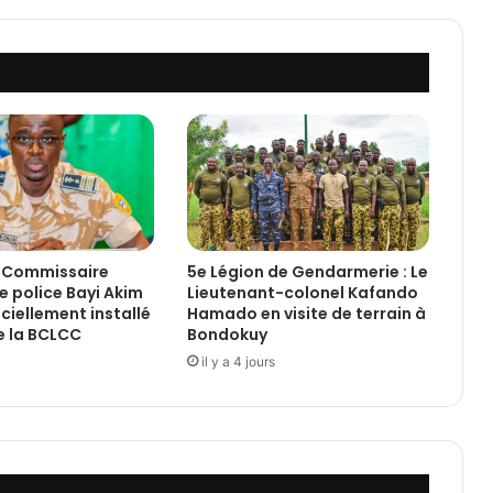
o
n
c
e
l
a
m
i
s
e
à
d
e Commissaire
5e Légion de Gendarmerie : Le
i
e police Bayi Akim
Lieutenant-colonel Kafando
s
ciellement installé
Hamado en visite de terrain à
p
de la BCLCC
Bondokuy
o
il y a 4 jours
s
i
t
i
o
n