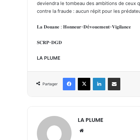
deviendra le tombeau des ambitions de ceux qu
contre la fraude : aucun répit pour les prédateu
​𝐋𝐚 𝐃𝐨𝐮𝐚𝐧𝐞 : 𝐇𝐨𝐧𝐧𝐞𝐮𝐫-𝐃é𝐯𝐨𝐮𝐞𝐦𝐞𝐧𝐭-𝐕𝐢𝐠𝐢𝐥𝐚𝐧𝐜𝐞
𝐒𝐂𝐑𝐏-𝐃𝐆𝐃
LA PLUME
Facebook
X
Linkedin
Partager par email
Partager
LA PLUME
We
bsi