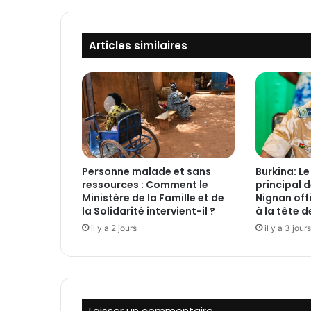
o
n
c
Articles similaires
e
r
t
a
t
i
o
n
p
Personne malade et sans
Burkina: L
o
ressources : Comment le
principal d
u
Ministère de la Famille et de
Nignan offi
r
la Solidarité intervient-il ?
à la tête 
d
il y a 2 jours
il y a 3 jours
e
s
p
e
r
s
Laisser un commentaire