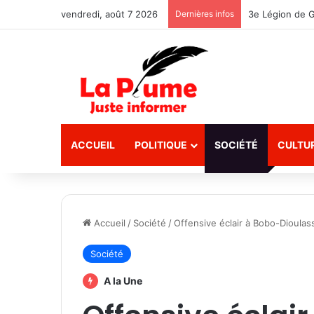
vendredi, août 7 2026
Dernières infos
ACCUEIL
POLITIQUE
SOCIÉTÉ
CULTU
Accueil
/
Société
/
Offensive éclair à Bobo-Dioulas
Société
A la Une