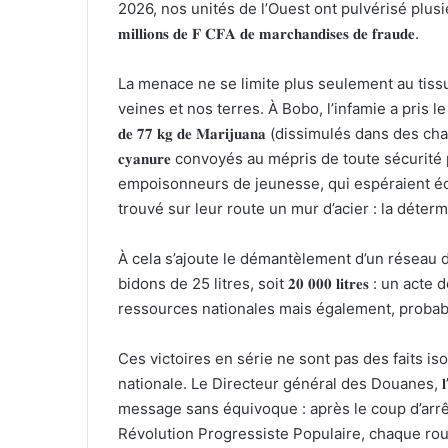
2026, nos unités de l’Ouest ont pulvérisé plusieu
𝐦𝐢𝐥𝐥𝐢𝐨𝐧𝐬 𝐝𝐞 𝐅 𝐂𝐅𝐀 𝐝𝐞 𝐦𝐚𝐫𝐜𝐡𝐚𝐧𝐝𝐢𝐬𝐞𝐬 𝐝𝐞 𝐟𝐫𝐚𝐮𝐝𝐞.
​La menace ne se limite plus seulement au tis
veines et nos terres. À Bobo, l’infamie a pris le visage de 𝟑𝟖
𝐝𝐞 𝟕𝟕 𝐤𝐠 𝐝𝐞 𝐌𝐚𝐫𝐢𝐣𝐮𝐚𝐧𝐚 (dissimulés dans des chauf
𝐜𝐲𝐚𝐧𝐮𝐫𝐞 convoyés au mépris de toute sécuri
empoisonneurs de jeunesse, qui espéraient écouler leur v
trouvé sur leur route un mur d’acier : la déter
​À cela s’ajoute le démantèlement d’un réseau 
bidons de 25 litres, soit 𝟐𝟎 𝟎𝟎𝟎 𝐥𝐢𝐭𝐫𝐞𝐬 : un
ressources nationales mais également, probab
​Ces victoires en série ne sont pas des faits is
nationale. Le Directeur général des Douanes, 𝐥’𝐈𝐧𝐬𝐩𝐞𝐜𝐭
message sans équivoque : après le coup d’arrê
Révolution Progressiste Populaire, chaque rou