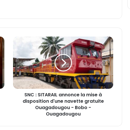
S
N
C
:
S
I
T
A
R
SNC : SITARAIL annonce la mise à
A
disposition d'une navette gratuite
I
L
Ouagadougou - Bobo -
a
Ouagadougou
n
n