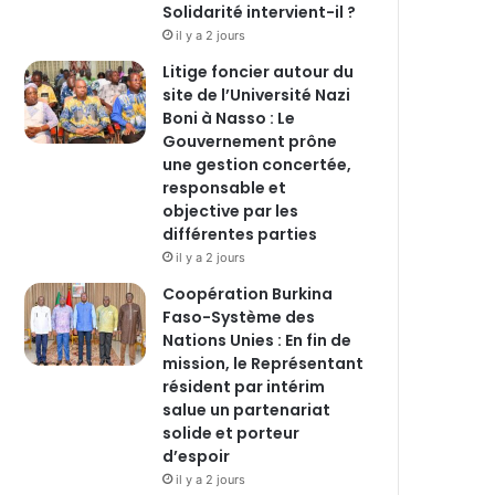
Solidarité intervient-il ?
il y a 2 jours
Litige foncier autour du
site de l’Université Nazi
Boni à Nasso : Le
Gouvernement prône
une gestion concertée,
responsable et
objective par les
différentes parties
il y a 2 jours
‎Coopération Burkina
Faso-Système des
Nations Unies : En fin de
mission, le Représentant
résident par intérim
salue un partenariat
solide et porteur
d’espoir
il y a 2 jours