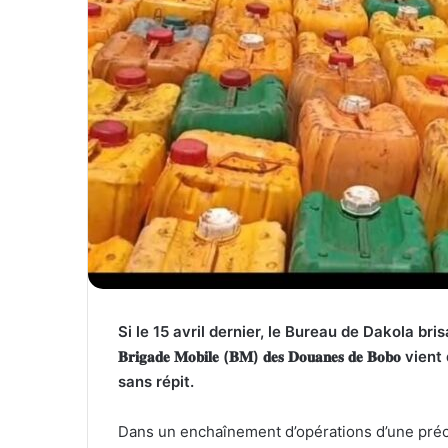
Si le 15 avril dernier, le Bureau de Dakola bris
𝐁𝐫𝐢𝐠𝐚𝐝𝐞 𝐌𝐨𝐛𝐢𝐥𝐞 (𝐁𝐌) 𝐝𝐞𝐬 𝐃𝐨𝐮𝐚𝐧𝐞𝐬 𝐝
sans répit.
​Dans un enchaînement d’opérations d’une préci