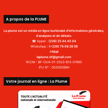
A propos de la PLUME
La plume est un média en ligne burkinabè d'informations générales,
d'analyses et de débats.
☎ Appel :
(226)
25 44 45 04
WhatsApp
:
(+226) 76 08 28 58
✉
Mail
laplume.bf@gmail.com
RCCM : BF-OUA-01-2023-B13-07960
IFU N° : 00205599H
Votre journal en ligne : La Plume