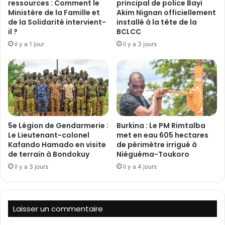
s
ressources : Comment le
principal de police Bayi
i
f
Ministère de la Famille et
Akim Nignan officiellement
n
de la Solidarité intervient-
installé à la tête de la
o
il ?
BCLCC
t
n
é
t
il y a 1 jour
il y a 3 jours
r
e
d
s
e
s
s
e
d
d
o
e
n
5e Légion de Gendarmerie :
Burkina : Le PM Rimtalba
s
s
Le Lieutenant-colonel
met en eau 605 hectares
i
d
Kafando Hamado en visite
de périmètre irrigué à
n
’
de terrain à Bondokuy
Niéguéma-Toukoro
v
o
il y a 3 jours
il y a 4 jours
e
r
s
d
t
i
i
n
Laisser un commentaire
s
a
s
t