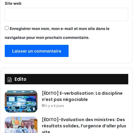
o
Site web
n
d
e
Z
Enregistrer mon nom, mon e-mail et mon site dans le
i
navigateur pour mon prochain commentaire.
n
i
a
r
é
Edito
[ÉDITO] E-verbalisation: La discipline
n’est pas négociable
il y a 4 jours
[ÉDITO]-Evaluation des ministres: Des
résultats solides, l’urgence d’aller plus
vite