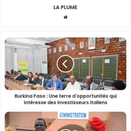
LA PLUME
We
bsi
te
B
u
r
k
i
n
a
F
a
Burkina Faso : Une terre d'opportunités qui
s
intéresse des investisseurs italiens
o
:
U
B
n
u
e
r