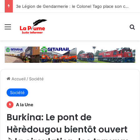
3e Légion de Gendarmerie : le Colonel Tago place son commandement sous le signe de la protection des populations
Menu
R
Accueil
/
Société
Société
A la Une
Burkina: Le pont de
Hèrèdougou bientôt ouvert