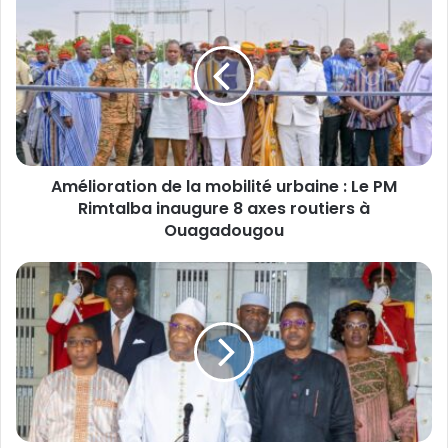
A
m
é
l
i
o
r
a
‎Amélioration de la mobilité urbaine : Le PM
t
Rimtalba inaugure 8 axes routiers à
i
o
Ouagadougou
n
d
L
e
e
l
M
a
é
m
d
o
i
b
a
i
t
l
e