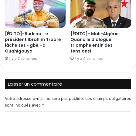
b
’
a
A
i
E
n
S
a
p
u
[ÉDITO]-Burkina: Le
[ÉDITO]- Mali-Algérie:
l
président Ibrahim Traoré
Quand le dialogue
g
a
lâche ses « gbè » à
triomphe enfin des
u
i
Ouahigouya
tensions!
r
d
e
il y a 2 semaines
il y a 4 semaines
e
8
p
a
o
x
u
Laisser un commentaire
e
r
s
u
r
n
Votre adresse e-mail ne sera pas publiée.
Les champs obligatoires
o
e
sont indiqués avec
*
u
c
t
C
o
i
o
o
e
p
m
r
é