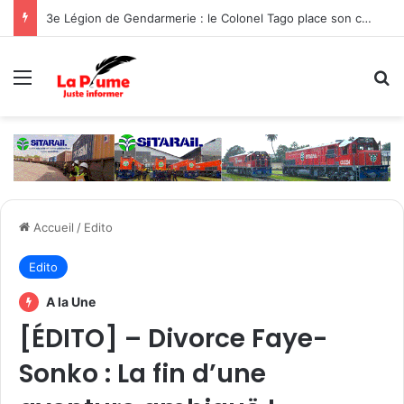
3e Légion de Gendarmerie : le Colonel Tago place son commandement sous le signe de la protection des populations
Menu
R
Accueil
/
Edito
Edito
A la Une
[ÉDITO] – Divorce Faye-
Sonko : La fin d’une