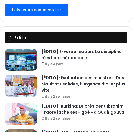
l
e
s
d
e
u
Edito
x
e
[ÉDITO] E-verbalisation: La discipline
s
n’est pas négociable
p
il y a 4 jours
a
c
[ÉDITO]-Evaluation des ministres: Des
e
résultats solides, l’urgence d’aller plus
s
vite
il y a 2 semaines
[ÉDITO]-Burkina: Le président Ibrahim
Traoré lâche ses « gbè » à Ouahigouya
il y a 2 semaines