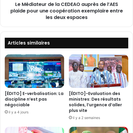
i
Le Médiateur de la CEDEAO auprès de l’AES
u
t
plaide pour une coopération exemplaire entre
r
é
d
les deux espaces
u
e
r
l
b
a
a
C
Articles similaires
i
E
n
D
e
E
:
A
L
O
e
a
P
u
M
p
[ÉDITO] E-verbalisation: La
[ÉDITO]-Evaluation des
R
r
discipline n’est pas
ministres: Des résultats
i
è
négociable
solides, l’urgence d’aller
m
plus vite
s
il y a 4 jours
t
d
il y a 2 semaines
a
e
l
l