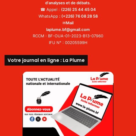
d'analyses et de débats.
☎ Appel :
(226)
25 44 45 04
WhatsApp
:
(+226) 76 08 28 58
✉
Mail
laplume.bf@gmail.com
RCCM : BF-OUA-01-2023-B13-07960
IFU N° : 00205599H
Votre journal en ligne : La Plume