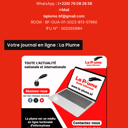
WhatsApp
:
(+226) 76 08 28 58
✉
Mail
laplume.bf@gmail.com
RCCM : BF-OUA-01-2023-B13-07960
IFU N° : 00205599H
Votre journal en ligne : La Plume