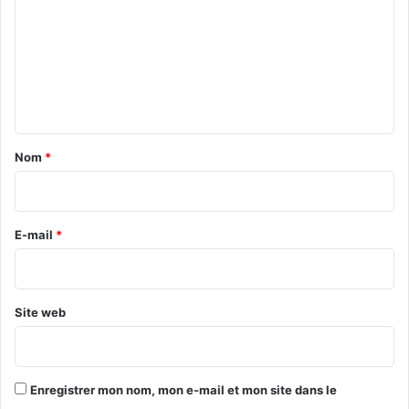
r
m
m
i
u
e
m
n
l
i
e
q
n
u
e
t
a
Nom
*
i
r
e
E-mail
*
*
Site web
Enregistrer mon nom, mon e-mail et mon site dans le