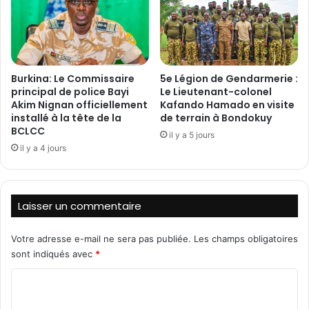
o
d
n
I
n
s
e
h
s
a
Burkina: Le Commissaire
5e Légion de Gendarmerie :
d
q
principal de police Bayi
Le Lieutenant-colonel
e
K
Akim Nignan officiellement
Kafando Hamado en visite
c
I
installé à la tête de la
de terrain à Bondokuy
i
N
BCLCC
il y a 5 jours
m
D
il y a 4 jours
e
O
n
:
t
L
e
a
Laisser un commentaire
t
F
d
A
Votre adresse e-mail ne sera pas publiée.
Les champs obligatoires
u
I
m
sont indiqués avec
*
B
a
c
C
t
o
é
m
o