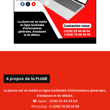
A propos de la PLUME
La plume est un média en ligne burkinabè d'informations générales,
d'analyses et de débats.
☎ Appel :
(226)
25 44 45 04
WhatsApp
:
(+226) 76 08 28 58