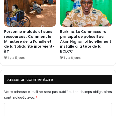
u
M
v
E
e
r
r
e
n
p
Personne malade et sans
Burkina: Le Commissaire
e
o
ressources : Comment le
principal de police Bayi
m
r
Ministère de la Famille et
Akim Nignan officiellement
e
t
de la Solidarité intervient-
installé à la tête de la
n
é
il ?
BCLCC
t
e
il y a 5 jours
il y a 6 jours
e
d
t
u
n
1
’
2
Laisser un commentaire
y
a
s
u
e
Votre adresse e-mail ne sera pas publiée.
Les champs obligatoires
1
r
4
sont indiqués avec
*
a
j
C
r
u
e
i
o