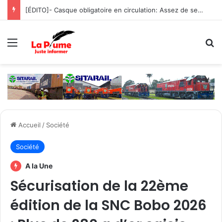
[ÉDITO]- Casque obligatoire en circulation: Assez de sensibilisation, place à la fermeté !
Menu
R
Accueil
/
Société
Société
A la Une
Sécurisation de la 22ème
édition de la SNC Bobo 2026