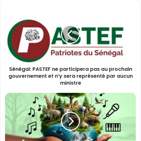
S
é
n
é
g
a
l
:
P
Sénégal: PASTEF ne participera pas au prochain
A
gouvernement et n’y sera représenté par aucun
S
T
ministre
E
F
O
n
u
e
a
p
g
a
a
r
d
t
o