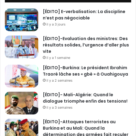
s
q
[ÉDITO] E-verbalisation: La discipline
u
n’est pas négociable
e
il y a 3 jours
s
t
[ÉDITO]-Evaluation des ministres: Des
i
résultats solides, l’urgence d’aller plus
o
vite
n
s
il y a 1 semaine
d
[ÉDITO]-Burkina: Le président Ibrahim
e
Traoré lâche ses « gbè » à Ouahigouya
p
il y a 2 semaines
r
o
[ÉDITO]- Mali-Algérie: Quand le
s
dialogue triomphe enfin des tensions!
p
il y a 3 semaines
e
c
[ÉDITO]-Attaques terroristes au
t
Burkina et au Mali: Quand la
i
détermination des armées fait reculer
o