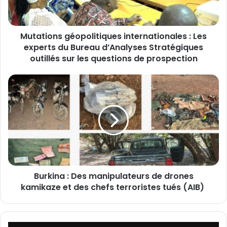
o
n
s
Mutations géopolitiques internationales : Les
g
experts du Bureau d’Analyses Stratégiques
é
o
outillés sur les questions de prospection
p
o
B
l
u
i
r
t
k
i
i
q
n
u
a
e
:
s
D
i
Burkina : Des manipulateurs de drones
e
n
kamikaze et des chefs terroristes tués (AIB)
s
t
m
e
a
r
n