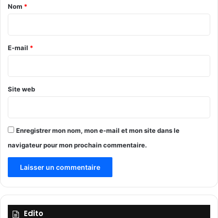
a
t
s
Nom
*
é
t
i
g
e
r
i
s
q
t
e
E-mail
*
u
u
*
e
é
s
s
o
(
Site web
u
A
t
I
i
B
l
)
Enregistrer mon nom, mon e-mail et mon site dans le
l
navigateur pour mon prochain commentaire.
é
s
s
u
r
l
e
Edito