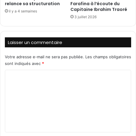
relance sa structuration
Farafina à l’écoute du
u
k
Capitaine Ibrahim Traoré
B
il y a 4 semaines
a
3 juillet 2026
u
z
r
e
e
e
a
t
Laisser un commentaire
u
d
d
e
’
s
Votre adresse e-mail ne sera pas publiée.
Les champs obligatoires
A
c
sont indiqués avec
*
n
h
C
a
e
l
f
o
y
s
m
s
t
e
e
m
s
r
e
S
r
t
n
o
r
r
t
a
i