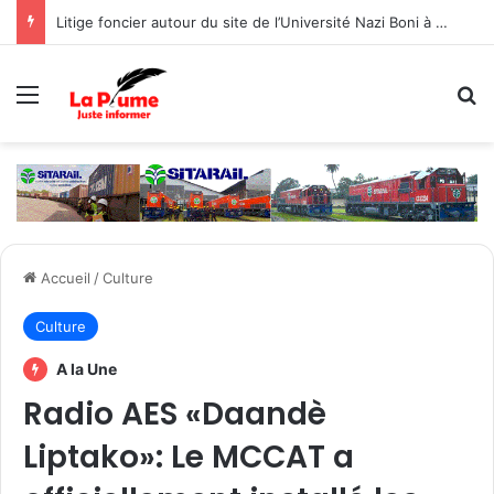
Litige foncier autour du site de l’Université Nazi Boni à Nasso : Le Gouvernement prône une gestion concertée, responsable et objective par les différentes parties
Menu
R
Accueil
/
Culture
Culture
A la Une
Radio AES «Daandè
Liptako»: Le MCCAT a