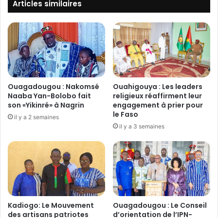
n
i
Articles similaires
a
p
t
u
i
l
o
a
n
t
a
e
l
u
e
r
Ouagadougou : Nakomsé
Ouahigouya : Les leaders
s
s
Naaba Yan-Bolobo fait
religieux réaffirment leur
:
d
son «Yikinré» à Nagrin
engagement à prier pour
L
le Faso
e
il y a 2 semaines
e
d
il y a 3 semaines
s
r
e
o
x
n
p
e
e
s
r
k
t
a
Kadiogo: Le Mouvement
Ouagadougou : Le Conseil
s
m
des artisans patriotes
d’orientation de l’IPN-
d
i