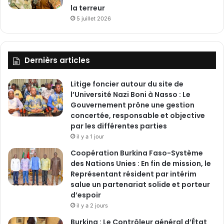
la terreur
n
5 juillet 2026
Dernièrs articles
Litige foncier autour du site de
l’Université Nazi Boni à Nasso : Le
Gouvernement prône une gestion
concertée, responsable et objective
par les différentes parties
il y a 1 jour
‎Coopération Burkina Faso-Système
des Nations Unies : En fin de mission, le
Représentant résident par intérim
salue un partenariat solide et porteur
d’espoir
il y a 2 jours
Burkina : Le Contrôleur général d’État