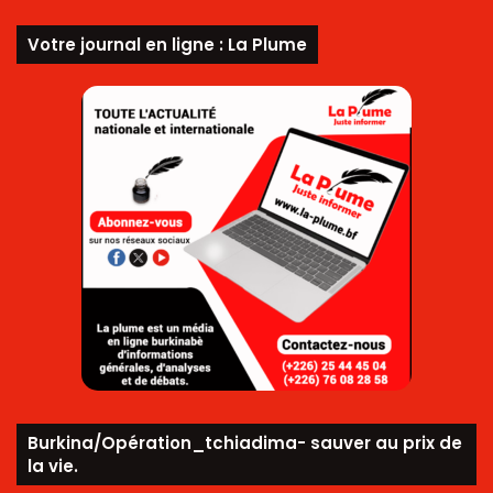
Votre journal en ligne : La Plume
Burkina/Opération_tchiadima- sauver au prix de
la vie.