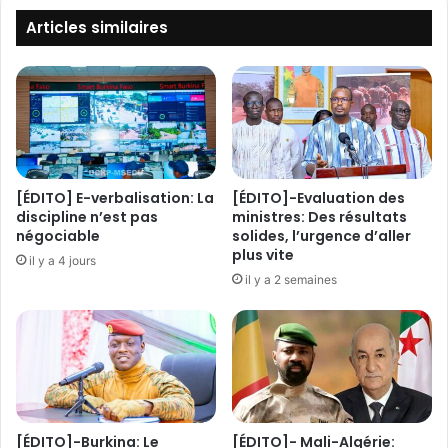
e
u
s
Articles similaires
v
p
e
a
l
r
a
l
l
e
b
m
u
e
m
n
[ÉDITO] E-verbalisation: La
[ÉDITO]-Evaluation des
E
t
discipline n’est pas
ministres: Des résultats
P
s
négociable
solides, l’urgence d’aller
d
plus vite
d
il y a 4 jours
e
e
il y a 2 semaines
K
s
a
p
s
a
B
y
o
s
v
d
e
e
[ÉDITO]-Burkina: Le
[ÉDITO]- Mali-Algérie:
n
l