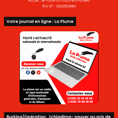
RCCM : BF-OUA-01-2023-B13-07960
IFU N° : 00205599H
Votre journal en ligne : La Plume
Burkina/Opération_tchiadima- sauver au prix de