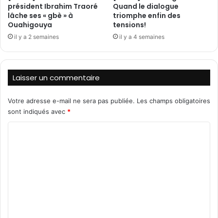
président Ibrahim Traoré
Quand le dialogue
a
lâche ses « gbè » à
triomphe enfin des
C
Ouahigouya
tensions!
o
il y a 2 semaines
il y a 4 semaines
n
f
é
d
Laisser un commentaire
é
r
a
Votre adresse e-mail ne sera pas publiée.
Les champs obligatoires
t
sont indiqués avec
*
i
C
o
n
o
A
m
E
S
m
à
e
l
’
n
é
t