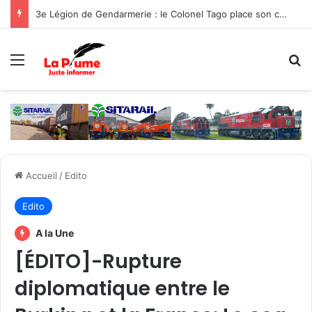
Personne malade et sans ressources : Comment le Ministère de la Famille et de la Solidarité intervient-il ?
Menu
R
Accueil
/
Edito
Edito
A la Une
[ÉDITO]-Rupture
diplomatique entre le