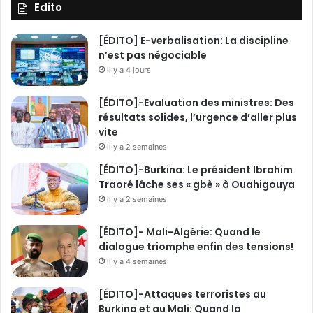
i
Edito
m
T
[ÉDITO] E-verbalisation: La discipline
R
n’est pas négociable
A
il y a 4 jours
O
R
[ÉDITO]-Evaluation des ministres: Des
É
résultats solides, l’urgence d’aller plus
vite
il y a 2 semaines
[ÉDITO]-Burkina: Le président Ibrahim
Traoré lâche ses « gbè » à Ouahigouya
il y a 2 semaines
[ÉDITO]- Mali-Algérie: Quand le
dialogue triomphe enfin des tensions!
il y a 4 semaines
[ÉDITO]-Attaques terroristes au
Burkina et au Mali: Quand la