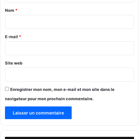
c
a
o
Nom
*
u
i
t
r
e
d
e
E-mail
*
u
*
C
a
p
Site web
i
t
a
i
Enregistrer mon nom, mon e-mail et mon site dans le
n
navigateur pour mon prochain commentaire.
e
I
b
r
a
h