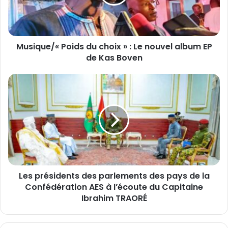
u
e
/
«
Musique/« Poids du choix » : Le nouvel album EP
P
de Kas Boven
o
i
d
L
s
e
d
s
u
p
c
r
h
é
o
s
i
i
x
d
»
Les présidents des parlements des pays de la
e
:
Confédération AES à l’écoute du Capitaine
n
L
t
Ibrahim TRAORÉ
e
s
n
d
o