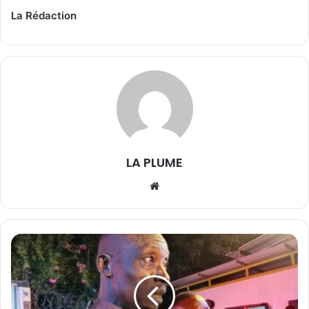
La Rédaction
LA PLUME
We
bsi
te
M
u
s
i
q