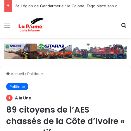
3e Légion de Gendarmerie : le Colonel Tago place son commandement sous le signe de la protection des populations
Menu
R
Accueil
/
Politique
Politique
A la Une
89 citoyens de l’AES
chassés de la Côte d’Ivoire «