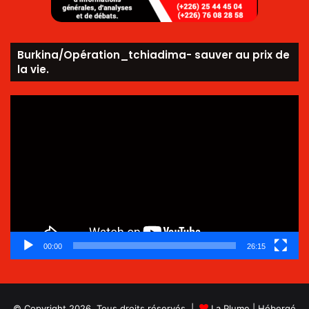
Burkina/Opération_tchiadima- sauver au prix de
la vie.
Lecteur
vidéo
00:00
26:15
© Copyright 2026, Tous droits réservés |
La Plume
| Hébergé