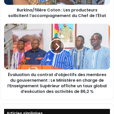
f
Burkina/filière Coton : Les producteurs
i
sollicitent l'accompagnement du Chef de l'État
l
i
è
É
r
v
e
a
C
l
o
u
t
a
o
t
n
i
:
o
L
Évaluation du contrat d’objectifs des membres
n
e
du gouvernement : Le Ministère en charge de
d
s
u
l’Enseignement Supérieur affiche un taux global
p
c
d’exécution des activités de 86,2 %
r
o
o
n
d
t
u
r
Articles similaires