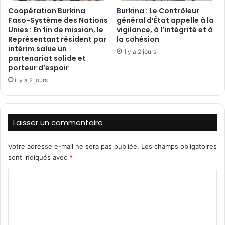
c
e
‎Coopération Burkina
Burkina : Le Contrôleur
o
s
Faso-Système des Nations
général d’État appelle à la
m
d
Unies : En fin de mission, le
vigilance, à l’intégrité et à
p
u
Représentant résident par
la cohésion
a
g
intérim salue un
il y a 2 jours
g
o
partenariat solide et
n
u
porteur d’espoir
e
v
il y a 2 jours
m
e
e
r
n
n
t
e
Laisser un commentaire
d
m
u
e
Votre adresse e-mail ne sera pas publiée.
Les champs obligatoires
C
n
sont indiqués avec
*
h
t
e
:
C
f
L
o
d
e
e
M
m
l
i
m
'
n