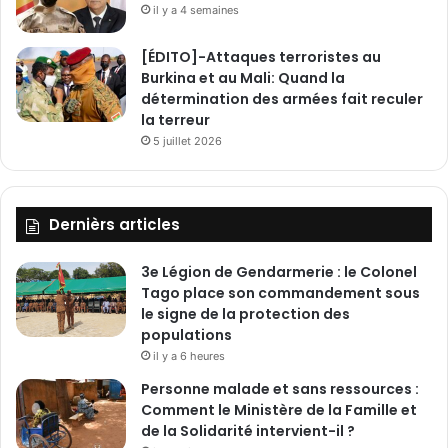
i
il y a 4 semaines
c
h
[ÉDITO]-Attaques terroristes au
e
Burkina et au Mali: Quand la
u
détermination des armées fait reculer
n
la terreur
t
5 juillet 2026
a
u
x
g
Dernièrs articles
l
o
3e Légion de Gendarmerie : le Colonel
b
Tago place son commandement sous
a
le signe de la protection des
l
populations
d
il y a 6 heures
’
e
Personne malade et sans ressources :
x
Comment le Ministère de la Famille et
é
de la Solidarité intervient-il ?
c