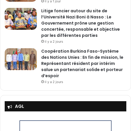
il y a 1 jour
u
Litige foncier autour du site de
t
l’Université Nazi Boni à Nasso : Le
i
Gouvernement prône une gestion
o
concertée, responsable et objective
n
par les différentes parties
d
il y a 2 jours
e
s
‎Coopération Burkina Faso-Système
a
des Nations Unies : En fin de mission, le
c
Représentant résident par intérim
t
salue un partenariat solide et porteur
i
d’espoir
v
il y a 2 jours
i
t
é
s
AGL
d
e
8
6