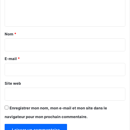
É
i
e
t
s
n
a
t
t
t
è
r
a
Nom
*
e
i
e
n
r
c
e
E-mail
*
h
a
*
r
g
Site web
e
d
e
l
Enregistrer mon nom, mon e-mail et mon site dans le
’
E
navigateur pour mon prochain commentaire.
n
s