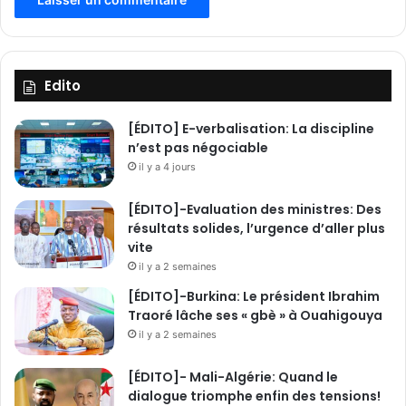
e
i
g
n
Edito
e
m
e
[ÉDITO] E-verbalisation: La discipline
n
n’est pas négociable
t
il y a 4 jours
S
u
[ÉDITO]-Evaluation des ministres: Des
p
résultats solides, l’urgence d’aller plus
é
vite
r
il y a 2 semaines
i
[ÉDITO]-Burkina: Le président Ibrahim
e
Traoré lâche ses « gbè » à Ouahigouya
u
r
il y a 2 semaines
a
f
[ÉDITO]- Mali-Algérie: Quand le
f
dialogue triomphe enfin des tensions!