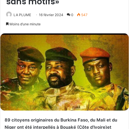
sans motifs»
LA PLUME
16 février 2024
0
547
Moins d’une minute
89 citoyens originaires du Burkina Faso, du Mali et du
Niger ont été interpellés à Bouaké (Côte d’Ivoire)et