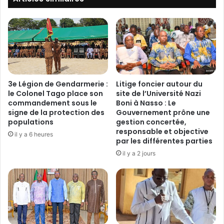
c
a
t
t
e
d
u
’
r
o
s
b
s
j
o
e
3e Légion de Gendarmerie :
Litige foncier autour du
l
c
le Colonel Tago place son
site de l’Université Nazi
l
t
commandement sous le
Boni à Nasso : Le
i
i
signe de la protection des
Gouvernement prône une
c
populations
gestion concertée,
f
responsable et objective
i
s
il y a 6 heures
par les différentes parties
t
d
e
e
il y a 2 jours
n
s
t
m
l
e
'
m
a
b
c
r