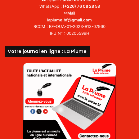
WhatsApp
:
(+226) 76 08 28 58
✉
Mail
laplume.bf@gmail.com
RCCM : BF-OUA-01-2023-B13-07960
IFU N° : 00205599H
Votre journal en ligne : La Plume