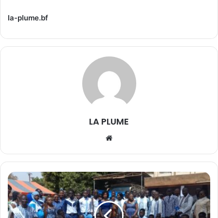
la-plume.bf
LA PLUME
We
bsi
te
B
u
r
k
i