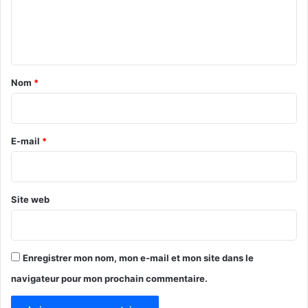
e
n
t
a
Nom
*
i
r
e
E-mail
*
*
Site web
Enregistrer mon nom, mon e-mail et mon site dans le
navigateur pour mon prochain commentaire.