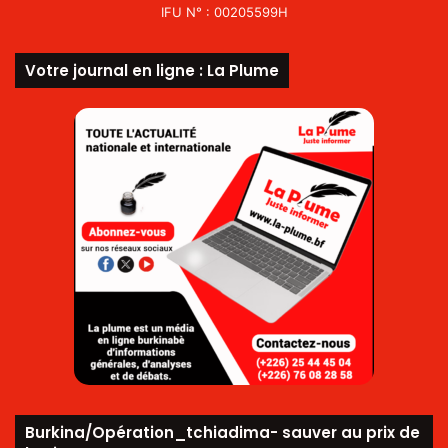
IFU N° : 00205599H
Votre journal en ligne : La Plume
Burkina/Opération_tchiadima- sauver au prix de