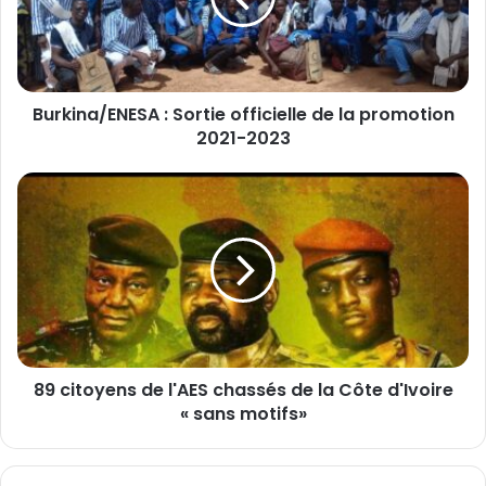
n
a
/
E
Burkina/ENESA : Sortie officielle de la promotion
N
2021-2023
E
S
A
8
9
:
c
S
i
o
t
r
o
t
y
i
e
e
n
o
89 citoyens de l'AES chassés de la Côte d'Ivoire
s
f
« sans motifs»
d
f
e
i
l
c
'