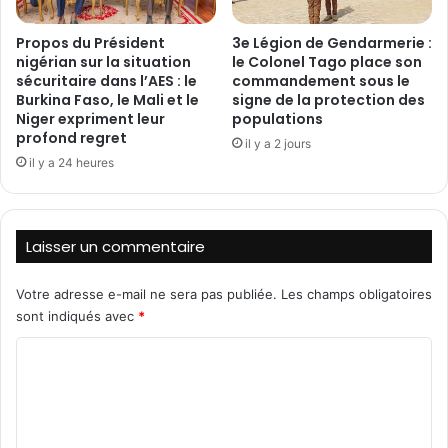
1
v
-
o
Propos du Président
3e Légion de Gendarmerie :
2
i
nigérian sur la situation
le Colonel Tago place son
0
r
sécuritaire dans l’AES : le
commandement sous le
2
e
Burkina Faso, le Mali et le
signe de la protection des
3
«
Niger expriment leur
populations
s
profond regret
il y a 2 jours
a
il y a 24 heures
n
s
m
o
Laisser un commentaire
t
i
Votre adresse e-mail ne sera pas publiée.
Les champs obligatoires
f
sont indiqués avec
*
s
»
C
o
m
m