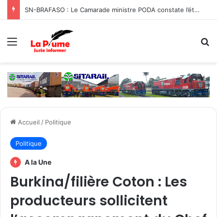
SN-BRAFASO : Le Camarade ministre PODA constate l’état des travaux du canal d’évacuation des eaux
Menu
R
Accueil
/
Politique
Politique
A la Une
Burkina/filière Coton : Les
producteurs sollicitent