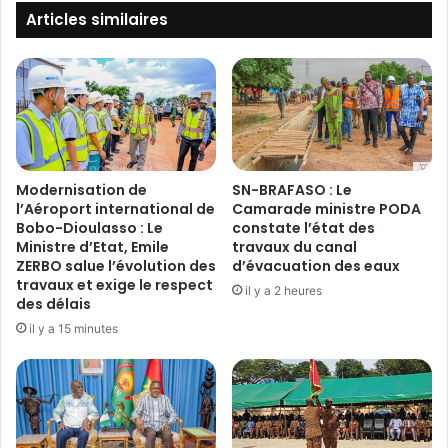
i
A
Articles similaires
e
E
l
S
l
c
e
h
d
a
e
s
l
s
a
é
Modernisation de
SN-BRAFASO : Le
p
s
l’Aéroport international de
Camarade ministre PODA
r
d
Bobo-Dioulasso : Le
constate l’état des
o
Ministre d’Etat, Emile
travaux du canal
e
ZERBO salue l’évolution des
d’évacuation des eaux
m
l
travaux et exige le respect
o
a
il y a 2 heures
des délais
t
C
i
il y a 15 minutes
ô
o
t
n
e
2
d
0
'
2
I