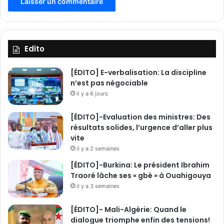
Edito
[ÉDITO] E-verbalisation: La discipline
n’est pas négociable
il y a 6 jours
[ÉDITO]-Evaluation des ministres: Des
résultats solides, l’urgence d’aller plus
vite
il y a 2 semaines
[ÉDITO]-Burkina: Le président Ibrahim
Traoré lâche ses « gbè » à Ouahigouya
il y a 3 semaines
[ÉDITO]- Mali-Algérie: Quand le
dialogue triomphe enfin des tensions!