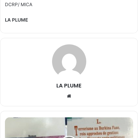
DCRP/ MICA
LA PLUME
LA PLUME
We
bsi
te
T
e
r