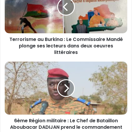
r
o
r
i
s
m
Terrorisme au Burkina : Le Commissaire Mandé
e
plonge ses lecteurs dans deux oeuvres
a
u
littéraires
B
u
6
r
è
k
m
i
e
n
R
a
é
:
g
L
i
e
o
C
6ème Région militaire : Le Chef de Bataillon
n
o
Aboubacar DADIJAN prend le commandement
m
m