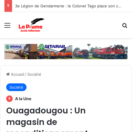
3e Légion de Gendarmerie : le Colonel Tago place son commandement sous le signe de la protection des populations
Menu
R
Accueil
/
Société
Société
A la Une
Ouagadougou : Un
magasin de