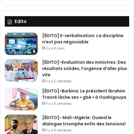
Edito
[ÉDITO] E-verbalisation: La discipline
n’est pas négociable
il y a 4 jours
[ÉDITO]-Evaluation des ministres: Des
résultats solides, l’urgence d’aller plus
vite
il y a 2 semaines
[ÉDITO]-Burkina: Le président Ibrahim
Traoré lâche ses « gbè » à Ouahigouya
il y a 3 semaines
[ÉDITO]- Mali-Algérie: Quand le
dialogue triomphe enfin des tensions!
il y a 4 semaines