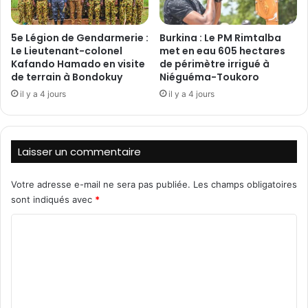
s
l
l
l
5e Légion de Gendarmerie :
Burkina : Le PM Rimtalba
e
o
Le Lieutenant-colonel
met en eau 605 hectares
c
n
Kafando Hamado en visite
de périmètre irrigué à
t
A
de terrain à Bondokuy
Niéguéma-Toukoro
e
b
il y a 4 jours
il y a 4 jours
u
o
r
u
s
b
d
a
Laisser un commentaire
a
c
n
a
s
Votre adresse e-mail ne sera pas publiée.
Les champs obligatoires
r
d
D
sont indiqués avec
*
e
A
C
u
D
x
I
o
o
J
m
e
A
u
N
m
v
p
e