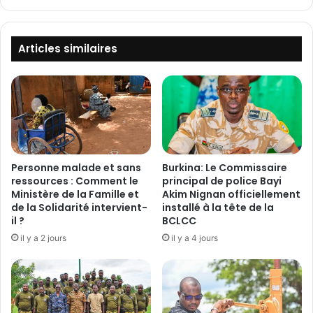
i
m
l
i
i
s
t
Articles similaires
s
a
a
i
i
r
r
e
e
:
M
L
a
e
n
C
Personne malade et sans
Burkina: Le Commissaire
d
h
ressources : Comment le
principal de police Bayi
é
e
Ministère de la Famille et
Akim Nignan officiellement
p
de la Solidarité intervient-
installé à la tête de la
f
il ?
BCLCC
l
d
o
e
il y a 2 jours
il y a 4 jours
n
B
g
a
e
t
s
a
e
i