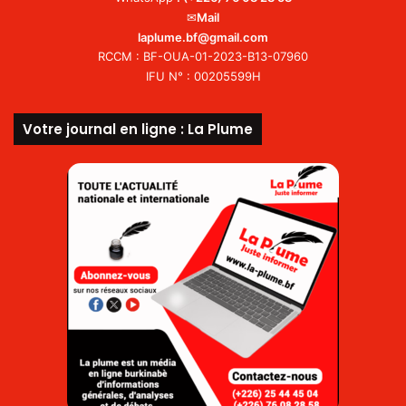
✉
Mail
laplume.bf@gmail.com
RCCM : BF-OUA-01-2023-B13-07960
IFU N° : 00205599H
Votre journal en ligne : La Plume