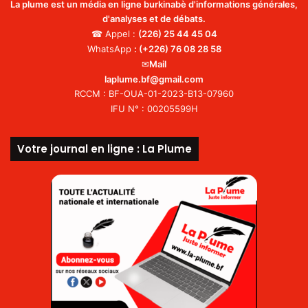
La plume est un média en ligne burkinabè d'informations générales,
d'analyses et de débats.
☎ Appel :
(226)
25 44 45 04
WhatsApp
:
(+226) 76 08 28 58
✉
Mail
laplume.bf@gmail.com
RCCM : BF-OUA-01-2023-B13-07960
IFU N° : 00205599H
Votre journal en ligne : La Plume