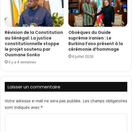
i
n
e
i
n
t
a
é
t
s
i
Révision de la Constitution
Obsèques du Guide
a
au Sénégal: La justice
suprême iranien : Le
o
h
constitutionnelle stoppe
Burkina Faso présent à la
n
é
le projet soutenu par
cérémonie d’hommage
a
l
Ousmane Sonko
l
6 juillet 2026
i
il y a 4 semaines
e
e
a
n
u
n
L
e
Laisser un commentaire
y
:
c
F
é
i
Votre adresse e-mail ne sera pas publiée.
Les champs obligatoires
e
d
sont indiqués avec
*
N
è
C
e
l
l
e
o
s
T