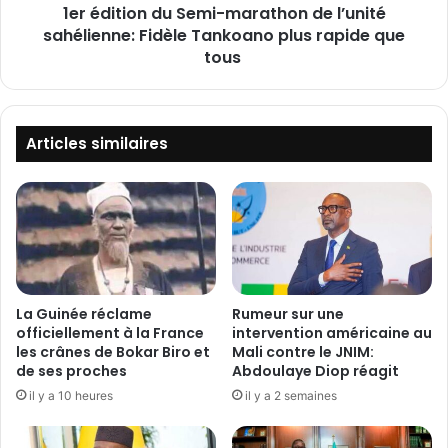
p
1er édition du Semi-marathon de l’unité
n
d
sahélienne: Fidèle Tankoano plus rapide que
d
e
u
tous
b
S
a
e
l
m
a
i
Articles similaires
i
-
d
m
e
a
l
r
a
a
G
t
e
h
n
o
La Guinée réclame
Rumeur sur une
d
n
officiellement à la France
intervention américaine au
a
d
les crânes de Bokar Biro et
Mali contre le JNIM:
r
de ses proches
Abdoulaye Diop réagit
e
m
l
il y a 10 heures
il y a 2 semaines
e
’
r
u