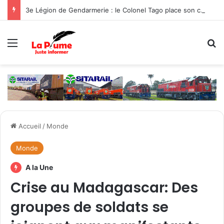
3e Légion de Gendarmerie : le Colonel Tago place son commandement sous le signe de la protection des populations
Menu
R
Accueil
/
Monde
Monde
A la Une
Crise au Madagascar: Des
groupes de soldats se