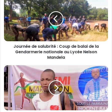
o
u
r
n
é
e
d
e
Journée de salubrité : Coup de balai de la
s
Gendarmerie nationale au Lycée Nelson
a
l
Mandela
u
b
1
r
e
i
r
t
é
é
d
:
i
C
t
o
i
u
o