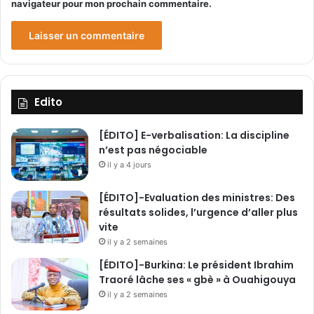
navigateur pour mon prochain commentaire.
o
u
s
Edito
[ÉDITO] E-verbalisation: La discipline
n’est pas négociable
il y a 4 jours
[ÉDITO]-Evaluation des ministres: Des
résultats solides, l’urgence d’aller plus
vite
il y a 2 semaines
[ÉDITO]-Burkina: Le président Ibrahim
Traoré lâche ses « gbè » à Ouahigouya
il y a 2 semaines