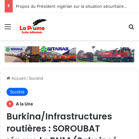
Propos du Président nigérian sur la situation sécuritaire dans l’AES : le Burkina Faso, le Mali et le Niger expriment leur profond regret
Menu
R
Accueil
/
Société
Société
A la Une
Burkina/Infrastructures
routières : SOROUBAT