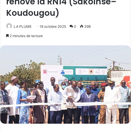
rénove la RN14 (Sakoinsé–
Koudougou)
LA PLUME
18 octobre 2025
0
398
2 minutes de lecture