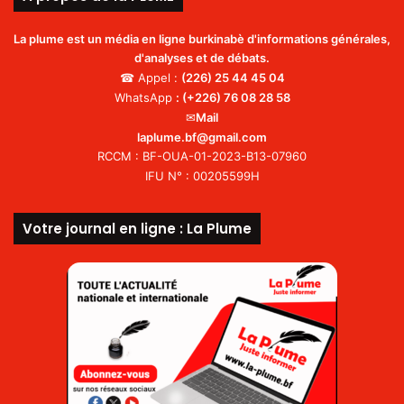
La plume est un média en ligne burkinabè d'informations générales,
d'analyses et de débats.
☎ Appel :
(226)
25 44 45 04
WhatsApp
:
(+226) 76 08 28 58
✉
Mail
laplume.bf@gmail.com
RCCM : BF-OUA-01-2023-B13-07960
IFU N° : 00205599H
Votre journal en ligne : La Plume