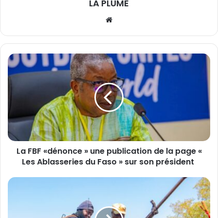
LA PLUME
We
bsi
te
L
a
F
B
F
«
d
é
n
La FBF «dénonce » une publication de la page «
o
Les Ablasseries du Faso » sur son président
n
c
e
B
»
u
u
r
n
k