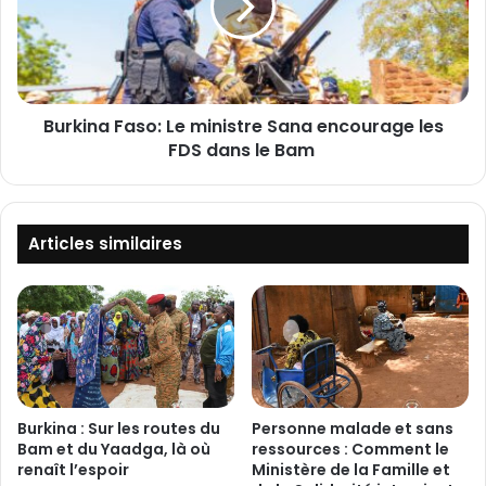
e
i
p
n
u
a
b
F
l
a
i
Burkina Faso: Le ministre Sana encourage les
s
c
FDS dans le Bam
o
a
:
t
L
i
e
o
m
Articles similaires
n
i
d
n
e
i
l
s
a
t
p
r
a
e
g
S
Burkina : Sur les routes du
Personne malade et sans
e
a
Bam et du Yaadga, là où
ressources : Comment le
«
n
renaît l’espoir
Ministère de la Famille et