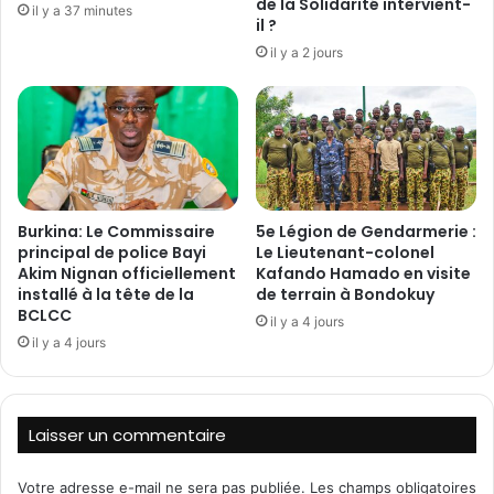
L
de la Solidarité intervient-
a
il y a 37 minutes
il ?
e
e
s
n
il y a 2 jours
A
c
b
o
l
u
a
r
s
a
s
g
e
e
Burkina: Le Commissaire
5e Légion de Gendarmerie :
r
l
principal de police Bayi
Le Lieutenant-colonel
i
e
Akim Nignan officiellement
Kafando Hamado en visite
e
s
installé à la tête de la
de terrain à Bondokuy
s
F
BCLCC
il y a 4 jours
d
D
il y a 4 jours
u
S
F
d
a
a
s
n
Laisser un commentaire
o
s
»
l
Votre adresse e-mail ne sera pas publiée.
Les champs obligatoires
s
e