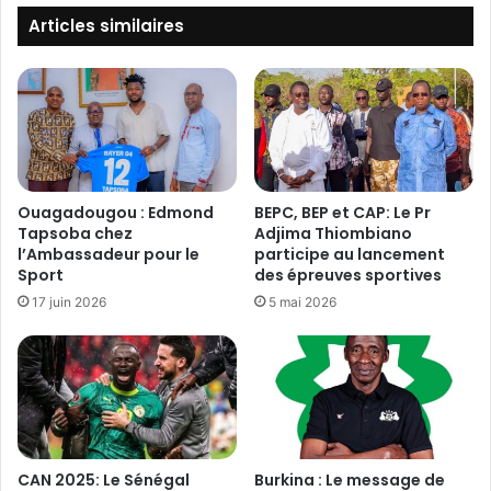
e
t
Articles similaires
d
r
u
u
P
c
M
t
K
u
a
r
p
e
p
s
Ouagadougou : Edmond
BEPC, BEP et CAP: Le Pr
o
r
Tapsoba chez
Adjima Thiombiano
r
o
l’Ambassadeur pour le
participe au lancement
t
Sport
des épreuves sportives
u
e
t
17 juin 2026
5 mai 2026
n
i
t
è
1
r
0
e
t
s
o
:
n
S
CAN 2025: Le Sénégal
Burkina : Le message de
n
O