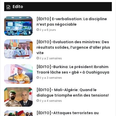
Edito
[ÉDITO] E-verbalisation: La discipline
n’est pas négociable
il y a 6 jours
[ÉDITO]-Evaluation des ministres: Des
résultats solides, l’urgence d’aller plus
vite
il y a 2 semaines
[ÉDITO]-Burkina: Le président Ibrahim
Traoré lâche ses « gbè » à Ouahigouya
il y a 3 semaines
[ÉDITO]- Mali-Algérie: Quand le
dialogue triomphe enfin des tensions!
il y a 4 semaines
[ÉDITO]-Attaques terroristes au