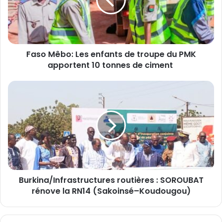
M
ê
b
o
:
Faso Mêbo: Les enfants de troupe du PMK
L
apportent 10 tonnes de ciment
e
s
e
B
n
u
f
r
a
k
n
i
t
n
s
a
d
/
e
I
t
Burkina/Infrastructures routières : SOROUBAT
n
r
rénove la RN14 (Sakoinsé–Koudougou)
f
o
r
u
a
p
s