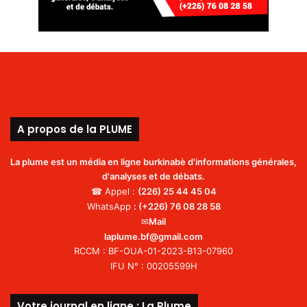
A propos de la PLUME
La plume est un média en ligne burkinabè d'informations générales,
d'analyses et de débats.
☎ Appel :
(226)
25 44 45 04
WhatsApp
:
(+226) 76 08 28 58
✉
Mail
laplume.bf@gmail.com
RCCM : BF-OUA-01-2023-B13-07960
IFU N° : 00205599H
Votre journal en ligne : La Plume