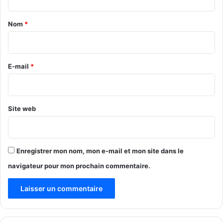
k
t
o
a
i
Nom
*
n
i
s
r
é
–
e
E-mail
*
K
*
o
u
d
Site web
o
u
g
o
Enregistrer mon nom, mon e-mail et mon site dans le
u
navigateur pour mon prochain commentaire.
)