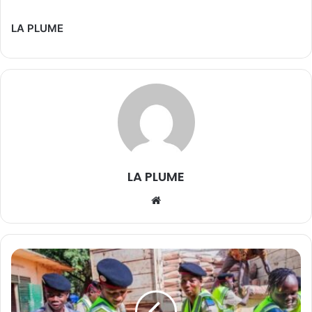
LA PLUME
LA PLUME
We
bsi
te
F
a
s
o