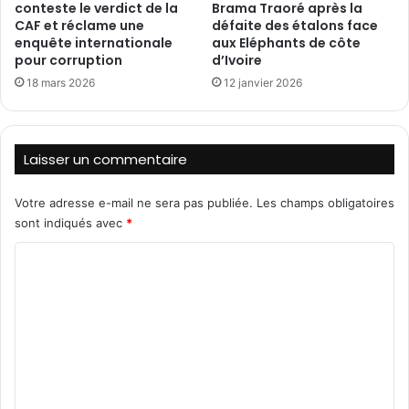
conteste le verdict de la
Brama Traoré après la
e
R
CAF et réclame une
défaite des étalons face
s
O
enquête internationale
aux Eléphants de côte
d
U
pour corruption
d’Ivoire
e
B
18 mars 2026
12 janvier 2026
c
A
i
T
m
r
e
é
Laisser un commentaire
n
n
t
o
Votre adresse e-mail ne sera pas publiée.
Les champs obligatoires
v
e
sont indiqués avec
*
l
C
a
R
o
N
m
1
4
m
(
e
S
n
a