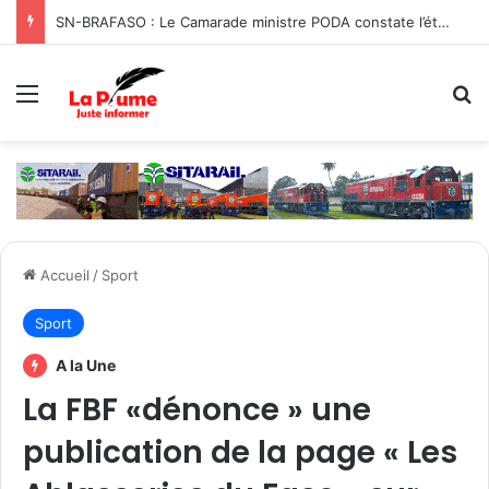
SN-BRAFASO : Le Camarade ministre PODA constate l’état des travaux du canal d’évacuation des eaux
Menu
R
Accueil
/
Sport
Sport
A la Une
La FBF «dénonce » une
publication de la page « Les