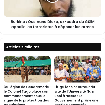
é
n
v
a
o
:
i
O
l
Burkina : Ousmane Dicko, ex-cadre du GSIM
u
e
appelle les terroristes à déposer les armes
s
u
m
n
a
b
n
u
e
Articles similaires
d
D
g
i
e
c
t
k
2
o
0
,
2
e
6
x
3e Légion de Gendarmerie :
Litige foncier autour du
d
-
le Colonel Tago place son
site de l’Université Nazi
e
c
commandement sous le
Boni à Nasso : Le
p
signe de la protection des
Gouvernement prône une
a
populations
gestion concertée,
l