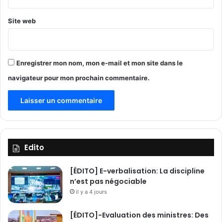
m
e
Site web
s
Enregistrer mon nom, mon e-mail et mon site dans le
navigateur pour mon prochain commentaire.
Edito
[ÉDITO] E-verbalisation: La discipline
n’est pas négociable
il y a 4 jours
[ÉDITO]-Evaluation des ministres: Des