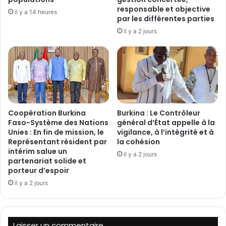
d
responsable et objective
u
r
il y a 14 heures
par les différentes parties
s
e
d
il y a 2 jours
d
e
u
4
G
0
S
3
I
m
M
i
a
l
p
‎Coopération Burkina
Burkina : Le Contrôleur
l
p
Faso-Système des Nations
général d’État appelle à la
i
e
Unies : En fin de mission, le
vigilance, à l’intégrité et à
a
l
Représentant résident par
la cohésion
r
l
intérim salue un
il y a 2 jours
d
e
partenariat solide et
s
porteur d’espoir
l
F
e
il y a 2 jours
C
s
F
t
A
e
e
r
Laisser un commentaire