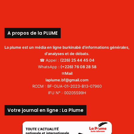
A propos de la PLUME
La plume est un média en ligne burkinabè d'informations générales,
d'analyses et de débats.
☎ Appel :
(226)
25 44 45 04
WhatsApp
:
(+226) 76 08 28 58
✉
Mail
laplume.bf@gmail.com
RCCM : BF-OUA-01-2023-B13-07960
IFU N° : 00205599H
Votre journal en ligne : La Plume