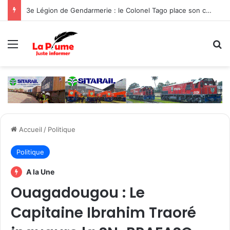
3e Légion de Gendarmerie : le Colonel Tago place son commandement sous le signe de la protection des populations
Menu
R
Accueil
/
Politique
Politique
A la Une
‎Ouagadougou : Le
Capitaine Ibrahim Traoré