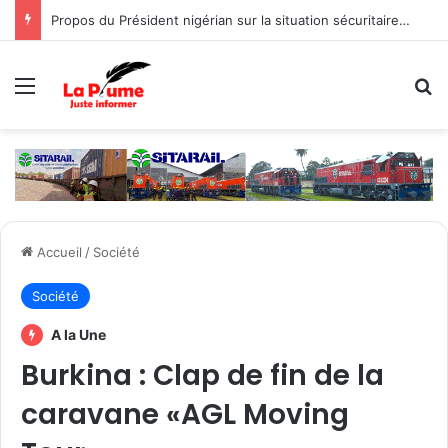
Propos du Président nigérian sur la situation sécuritaire dans l’AES : le Burkina Faso, le Mali et le Niger expriment leur profond regret
Menu
R
Accueil
/
Société
Société
A la Une
Burkina : Clap de fin de la
caravane «AGL Moving