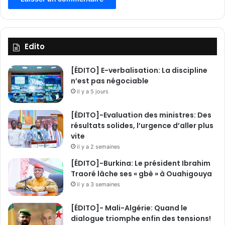
t
e
à
r
e
Edito
l
e
[ÉDITO] E-verbalisation: La discipline
v
n’est pas négociable
e
il y a 5 jours
r
l
[ÉDITO]-Evaluation des ministres: Des
e
résultats solides, l’urgence d’aller plus
s
vite
d
il y a 2 semaines
é
f
[ÉDITO]-Burkina: Le président Ibrahim
i
Traoré lâche ses « gbè » à Ouahigouya
s
il y a 3 semaines
d
u
[ÉDITO]- Mali-Algérie: Quand le
d
dialogue triomphe enfin des tensions!
é