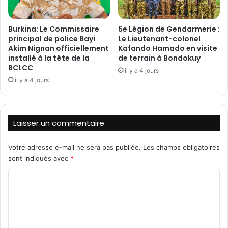
e
s
s
o
Burkina: Le Commissaire
5e Légion de Gendarmerie :
d
n
principal de police Bayi
Le Lieutenant-colonel
i
n
Akim Nignan officiellement
Kafando Hamado en visite
p
e
installé à la tête de la
de terrain à Bondokuy
l
n
BCLCC
il y a 4 jours
ô
t
il y a 4 jours
m
l
é
a
s
m
d
o
Laisser un commentaire
e
b
L
i
i
Votre adresse e-mail ne sera pas publiée.
Les champs obligatoires
l
c
sont indiqués avec
*
i
e
s
C
n
a
c
t
o
e
i
m
b
o
a
m
n