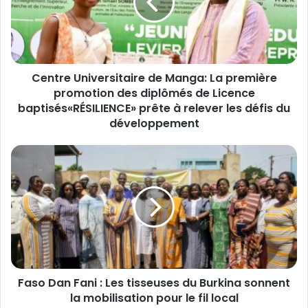
r
e
U
n
i
Centre Universitaire de Manga: La première
v
promotion des diplômés de Licence
e
r
baptisés«RÉSILIENCE» prête à relever les défis du
s
développement
i
t
F
a
a
i
s
r
o
e
D
d
a
e
n
M
F
a
a
n
Faso Dan Fani : Les tisseuses du Burkina sonnent
n
g
la mobilisation pour le fil local
i