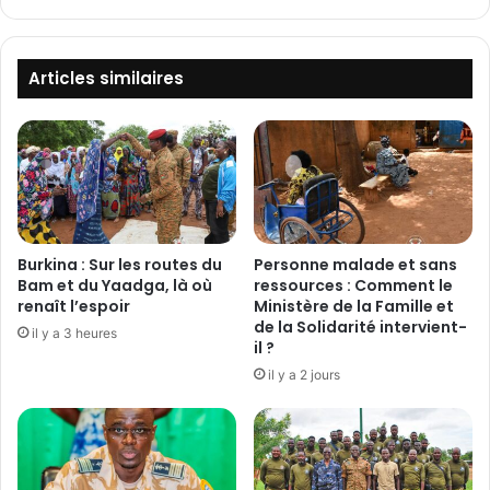
a
:
:
L
L
e
a
s
Articles similaires
p
t
r
i
e
s
m
s
i
e
è
u
r
s
e
e
Burkina : Sur les routes du
Personne malade et sans
p
s
Bam et du Yaadga, là où
ressources : Comment le
r
d
renaît l’espoir
Ministère de la Famille et
o
de la Solidarité intervient-
u
il y a 3 heures
m
il ?
B
o
u
il y a 2 jours
t
r
i
k
o
i
n
n
d
a