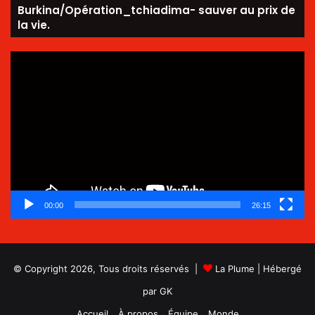
Burkina/Opération_tchiadima- sauver au prix de
la vie.
Lecteur
vidéo
00:00
26:15
© Copyright 2026, Tous droits réservés |
La Plume
| Hébergé
par
GK
Accueil
À propos
Équipe
Monde