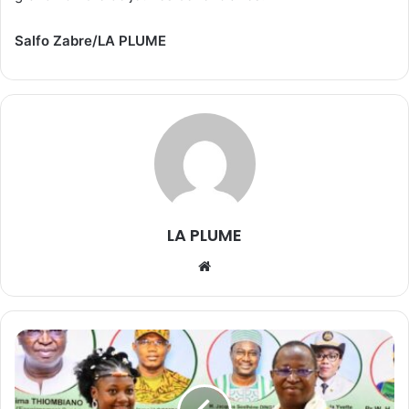
Salfo Zabre/LA PLUME
LA PLUME
We
bsi
te
C
e
n
t