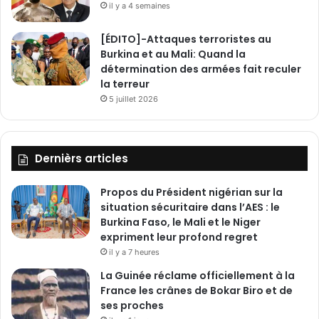
il y a 4 semaines
v
e
[ÉDITO]-Attaques terroristes au
l
Burkina et au Mali: Quand la
o
détermination des armées fait reculer
p
la terreur
p
5 juillet 2026
e
m
e
n
Dernièrs articles
t
Propos du Président nigérian sur la
situation sécuritaire dans l’AES : le
Burkina Faso, le Mali et le Niger
expriment leur profond regret
il y a 7 heures
La Guinée réclame officiellement à la
France les crânes de Bokar Biro et de
ses proches