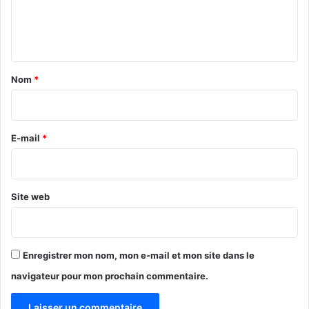
p
p
e
t
o
n
i
u
s
r
t
é
l
a
s
Nom
*
e
«
f
i
R
i
r
É
l
S
e
E-mail
*
l
I
o
*
L
c
I
a
E
l
Site web
N
C
E
»
Enregistrer mon nom, mon e-mail et mon site dans le
p
navigateur pour mon prochain commentaire.
r
ê