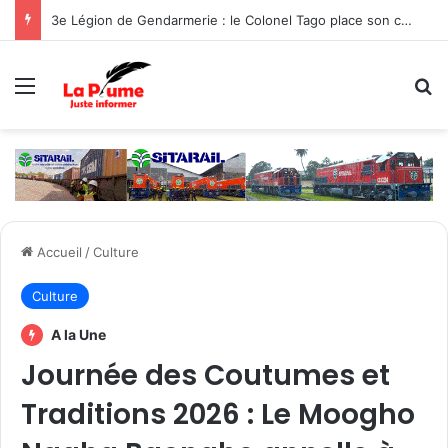
3e Légion de Gendarmerie : le Colonel Tago place son commandement sous le signe de la protection des populations
Menu
R
Accueil
/
Culture
Culture
A la Une
Journée des Coutumes et
Traditions 2026 : Le Moogho