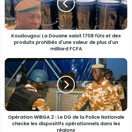
o
u
g
o
u
Koudougou: La Douane saisit 1708 fûts et des
:
produits prohibés d'une valeur de plus d'un
L
a
milliard FCFA
D
o
O
u
p
a
é
n
r
e
a
s
t
a
i
i
o
s
n
i
Opération WIBGA 2 : Le DG de la Police Nationale
W
t
checke les dispositifs opérationnels dans les
I
1
B
régions