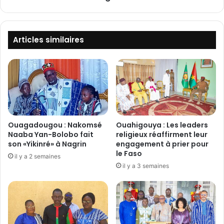
7
G
0
A
8
2
f
:
Articles similaires
û
L
t
e
s
D
e
G
t
d
d
e
e
l
s
a
Ouagadougou : Nakomsé
Ouahigouya : Les leaders
p
P
Naaba Yan-Bolobo fait
religieux réaffirment leur
r
o
son «Yikinré» à Nagrin
engagement à prier pour
o
le Faso
l
il y a 2 semaines
d
i
il y a 3 semaines
u
c
i
e
t
N
s
a
p
t