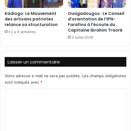
r
i
o
o
h
Kadiogo: Le Mouvement
Ouagadougou : Le Conseil
n
des artisans patriotes
d’orientation de l’IPN-
i
a
relance sa structuration
Farafina à l’écoute du
b
l
Capitaine Ibrahim Traoré
é
il y a 4 semaines
e
s
3 juillet 2026
c
d
h
'
e
u
c
Laisser un commentaire
n
k
e
e
v
l
Votre adresse e-mail ne sera pas publiée.
Les champs obligatoires
a
e
sont indiqués avec
*
l
s
e
C
d
u
i
o
r
s
m
d
p
e
o
m
p
s
e
l
i