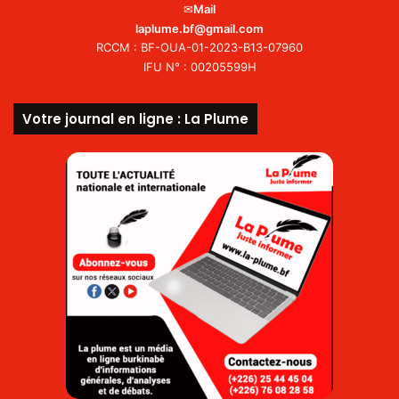
✉
Mail
laplume.bf@gmail.com
RCCM : BF-OUA-01-2023-B13-07960
IFU N° : 00205599H
Votre journal en ligne : La Plume