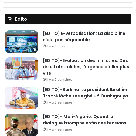
l
e
s
Edito
r
é
[ÉDITO] E-verbalisation: La discipline
g
n’est pas négociable
i
il y a 5 jours
o
n
[ÉDITO]-Evaluation des ministres: Des
s
résultats solides, l’urgence d’aller plus
vite
il y a 2 semaines
[ÉDITO]-Burkina: Le président Ibrahim
Traoré lâche ses « gbè » à Ouahigouya
il y a 3 semaines
[ÉDITO]- Mali-Algérie: Quand le
dialogue triomphe enfin des tensions!
il y a 4 semaines