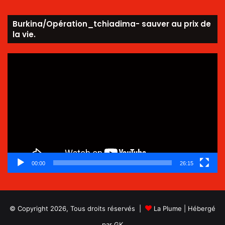
Burkina/Opération_tchiadima- sauver au prix de
la vie.
Lecteur
vidéo
00:00
26:15
© Copyright 2026, Tous droits réservés |
La Plume
| Hébergé
par
GK