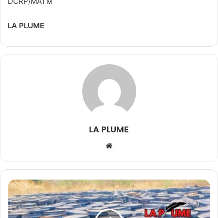
DCRP/MATM
LA PLUME
LA PLUME
We
bsi
te
K
o
u
d