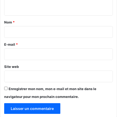
u
t
n
s
i
t
d
f
'
a
s
Nom
*
u
o
i
n
p
r
m
é
i
r
e
E-mail
*
l
a
*
l
t
i
i
a
o
Site web
r
n
d
n
F
e
C
l
Enregistrer mon nom, mon e-mail et mon site dans le
F
s
navigateur pour mon prochain commentaire.
A
d
a
n
s