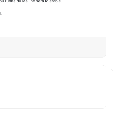
 ou l’unité du Mali ne sera tolérable.
I.