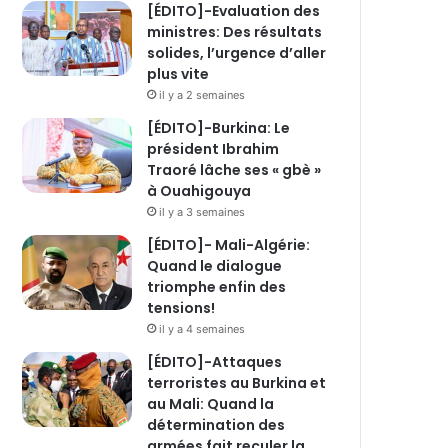
[ÉDITO]-Evaluation des
ministres: Des résultats
solides, l’urgence d’aller
plus vite
il y a 2 semaines
[ÉDITO]-Burkina: Le
président Ibrahim
Traoré lâche ses « gbè »
à Ouahigouya
il y a 3 semaines
[ÉDITO]- Mali-Algérie:
Quand le dialogue
triomphe enfin des
tensions!
il y a 4 semaines
[ÉDITO]-Attaques
terroristes au Burkina et
au Mali: Quand la
détermination des
armées fait reculer la