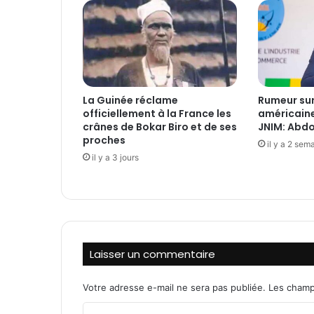
m
m
a
g
e
a
u
La Guinée réclame
Rumeur sur
P
officiellement à la France les
américaine
r
crânes de Bokar Biro et de ses
JNIM: Abdo
é
proches
il y a 2 sem
s
il y a 3 jours
i
d
e
n
t
M
Laisser un commentaire
o
d
i
Votre adresse e-mail ne sera pas publiée.
Les champ
b
o
C