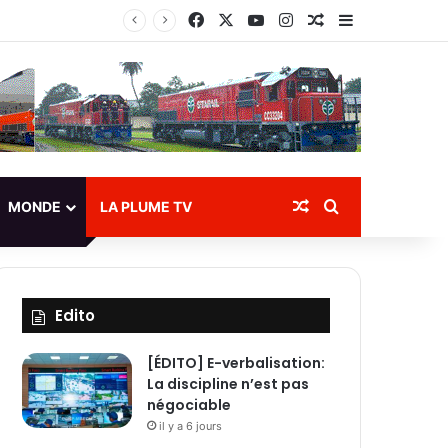
Facebook
X
YouTube
Instagram
Article Aléatoire
Sidebar (bar
cuation des eaux
Article Aléatoire
Rechercher
MONDE
LA PLUME TV
Edito
[ÉDITO] E-verbalisation:
La discipline n’est pas
négociable
il y a 6 jours