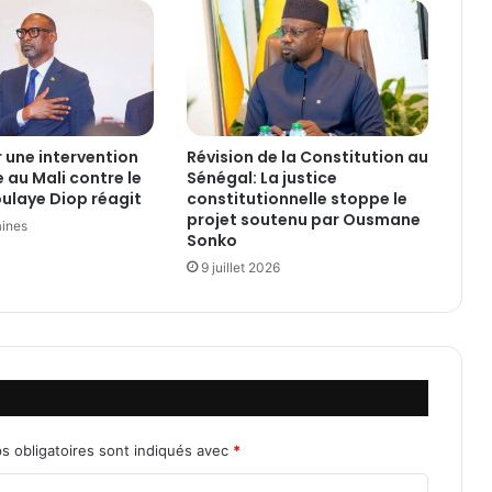
a
F
o
r
w
a
r
 une intervention
Révision de la Constitution au
d
 au Mali contre le
Sénégal: La justice
:
ulaye Diop réagit
constitutionnelle stoppe le
Q
projet soutenu par Ousmane
aines
u
Sonko
a
9 juillet 2026
n
d
M
a
c
r
o
n
s obligatoires sont indiqués avec
*
s
é