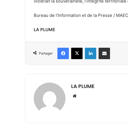
violerait la souveraineté, l’intégrité territoriale
Bureau de l’Information et de la Presse / MAEC
LA PLUME
Facebook
X
Linkedin
Partager par email
Partager
LA PLUME
We
bsi
te