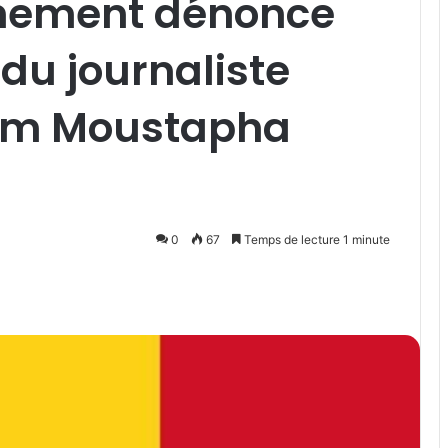
rnement dénonce
 du journaliste
him Moustapha
0
67
Temps de lecture 1 minute