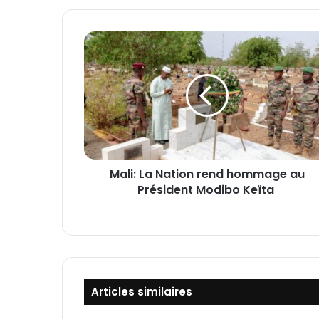
M
a
l
i
:
L
a
N
a
Mali: La Nation rend hommage au
t
Président Modibo Keïta
i
o
n
r
e
n
d
Articles similaires
h
o