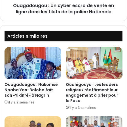
t
Ouagadougou : Un cyber escro de vente en
o
é
ligne dans les filets de la police Nationale
u
u
:
r
U
b
n
a
c
Articles similaires
i
y
n
b
e
e
:
r
D
e
e
s
u
c
x
r
Ouagadougou : Nakomsé
Ouahigouya : Les leaders
r
o
Naaba Yan-Bolobo fait
religieux réaffirment leur
é
d
son «Yikinré» à Nagrin
engagement à prier pour
s
le Faso
e
il y a 2 semaines
e
v
il y a 3 semaines
a
e
u
n
x
t