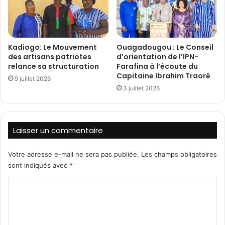
d
e
e
e
m
n
a
l
Kadiogo: Le Mouvement
Ouagadougou : Le Conseil
l
i
des artisans patriotes
d’orientation de l’IPN-
f
g
relance sa structuration
Farafina à l’écoute du
r
n
Capitaine Ibrahim Traoré
a
9 juillet 2026
e
3 juillet 2026
t
d
s
a
d
n
a
s
Laisser un commentaire
n
l
s
e
l
s
Votre adresse e-mail ne sera pas publiée.
Les champs obligatoires
e
f
sont indiqués avec
*
s
i
C
f
l
i
e
o
l
t
m
e
s