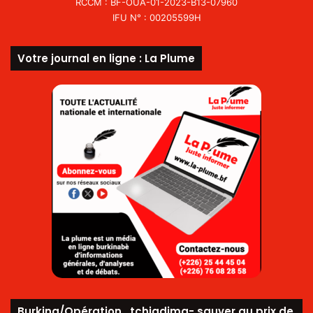
RCCM : BF-OUA-01-2023-B13-07960
IFU N° : 00205599H
Votre journal en ligne : La Plume
Burkina/Opération_tchiadima- sauver au prix de