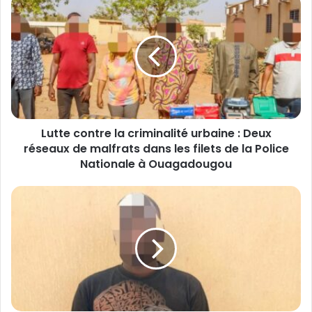
L
u
t
t
e
c
o
n
t
Lutte contre la criminalité urbaine : Deux
r
réseaux de malfrats dans les filets de la Police
e
l
Nationale à Ouagadougou
a
c
O
r
u
i
a
m
g
i
a
n
d
a
o
l
u
i
g