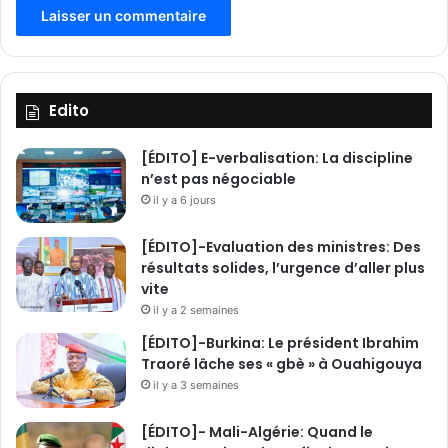
O
u
a
g
a
Edito
d
o
[ÉDITO] E-verbalisation: La discipline
u
n’est pas négociable
g
il y a 6 jours
o
u
[ÉDITO]-Evaluation des ministres: Des
résultats solides, l’urgence d’aller plus
vite
il y a 2 semaines
[ÉDITO]-Burkina: Le président Ibrahim
Traoré lâche ses « gbè » à Ouahigouya
il y a 3 semaines
[ÉDITO]- Mali-Algérie: Quand le