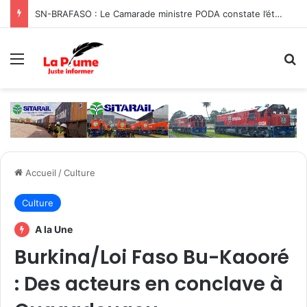
SN-BRAFASO : Le Camarade ministre PODA constate l’état des travaux du canal d’évacuation des eaux
Menu
R
Accueil
/
Culture
Culture
A la Une
Burkina/Loi Faso Bu-Kaooré
: Des acteurs en conclave à