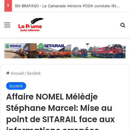
SN-BRAFASO : Le Camarade ministre PODA constate l’état des travaux du canal d’évacuation des eaux
Menu
R
Accueil
/
Société
Société
Affaire NOMEL Mélèdje
Stéphane Marcel: Mise au
point de SITARAIL face aux