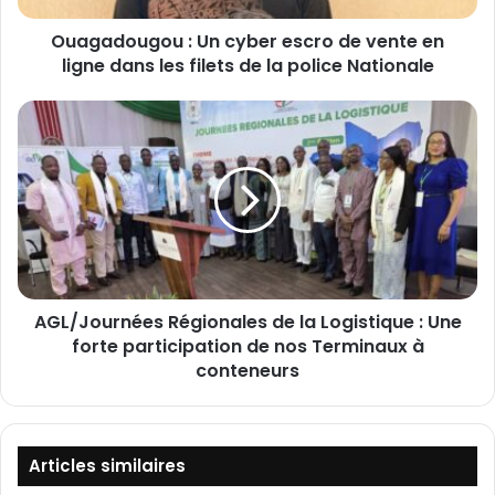
g
Ouagadougou : Un cyber escro de vente en
o
ligne dans les filets de la police Nationale
u
:
U
A
n
G
c
L
y
/
b
J
e
o
r
u
e
r
s
n
c
AGL/Journées Régionales de la Logistique : Une
é
r
forte participation de nos Terminaux à
e
o
s
conteneurs
d
R
e
é
v
g
e
i
Articles similaires
n
o