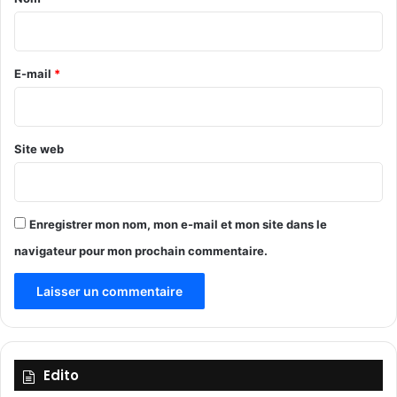
n
i
o
r
s
T
e
E-mail
*
e
*
r
m
i
Site web
n
a
u
x
Enregistrer mon nom, mon e-mail et mon site dans le
à
navigateur pour mon prochain commentaire.
c
o
n
t
e
n
e
Edito
u