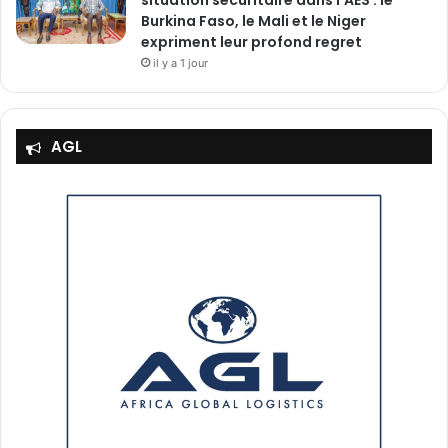
situation sécuritaire dans l’AES : le
Burkina Faso, le Mali et le Niger
expriment leur profond regret
il y a 1 jour
AGL