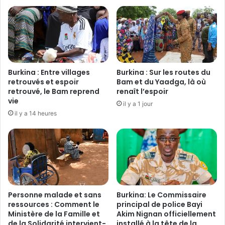
t
n
e
a
e
l
n
e
l
s
i
d
g
e
Burkina : Entre villages
Burkina : Sur les routes du
n
l
retrouvés et espoir
Bam et du Yaadga, là où
e
a
retrouvé, le Bam reprend
renaît l’espoir
d
vie
L
il y a 1 jour
a
o
il y a 14 heures
n
g
s
i
l
s
e
t
s
i
f
q
i
u
Personne malade et sans
Burkina: Le Commissaire
l
e
ressources : Comment le
principal de police Bayi
e
:
Ministère de la Famille et
Akim Nignan officiellement
t
U
de la Solidarité intervient-
installé à la tête de la