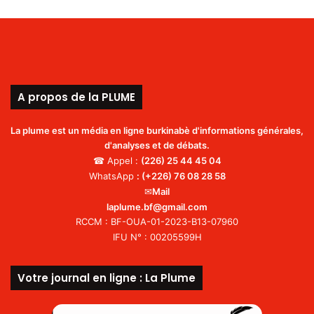
A propos de la PLUME
La plume est un média en ligne burkinabè d'informations générales,
d'analyses et de débats.
☎ Appel :
(226)
25 44 45 04
WhatsApp
:
(+226) 76 08 28 58
✉
Mail
laplume.bf@gmail.com
RCCM : BF-OUA-01-2023-B13-07960
IFU N° : 00205599H
Votre journal en ligne : La Plume