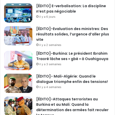
r
[ÉDITO] E-verbalisation: La discipline
s
n’est pas négociable
il y a 6 jours
[ÉDITO]-Evaluation des ministres: Des
résultats solides, l’urgence d’aller plus
vite
il y a 2 semaines
[ÉDITO]-Burkina: Le président Ibrahim
Traoré lâche ses « gbè » à Ouahigouya
il y a 3 semaines
[ÉDITO]- Mali-Algérie: Quand le
dialogue triomphe enfin des tensions!
il y a 4 semaines
[ÉDITO]-Attaques terroristes au
Burkina et au Mali: Quand la
détermination des armées fait reculer