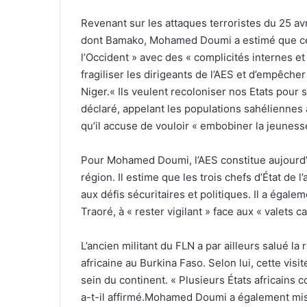
Revenant sur les attaques terroristes du 25 avri
dont Bamako, Mohamed Doumi a estimé que cett
l’Occident » avec des « complicités internes et e
fragiliser les dirigeants de l’AES et d’empêch
Niger.« Ils veulent recoloniser nos Etats pour s
déclaré, appelant les populations sahéliennes à
qu’il accuse de vouloir « embobiner la jeuness
Pour Mohamed Doumi, l’AES constitue aujourd’h
région. Il estime que les trois chefs d’État de l
aux défis sécuritaires et politiques. Il a égale
Traoré, à « rester vigilant » face aux « valets c
L’ancien militant du FLN a par ailleurs salué l
africaine au Burkina Faso. Selon lui, cette visi
sein du continent. « Plusieurs États africains
a-t-il affirmé.Mohamed Doumi a également mis