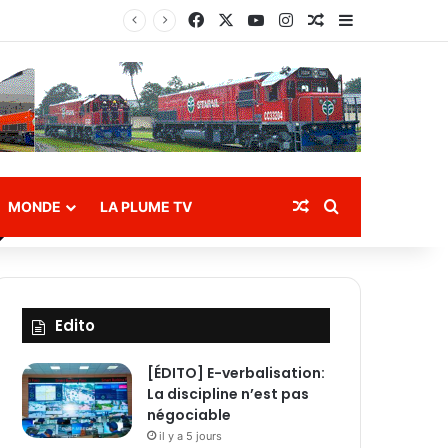
Facebook
X
YouTube
Instagram
Article Aléatoire
Sidebar (bar
es
Article Aléatoire
Rechercher
MONDE
LA PLUME TV
Edito
[ÉDITO] E-verbalisation:
La discipline n’est pas
négociable
il y a 5 jours