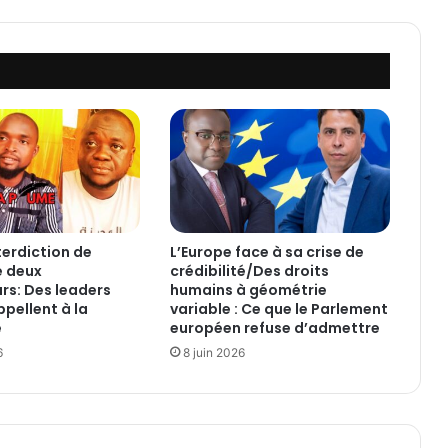
o
l
e
:
S
a
r
i
a
,
v
i
terdiction de
L’Europe face à sa crise de
l
e deux
crédibilité/Des droits
l
rs: Des leaders
humains à géométrie
a
ppellent à la
variable : Ce que le Parlement
g
e
européen refuse d’admettre
e
6
8 juin 2026
s
c
i
e