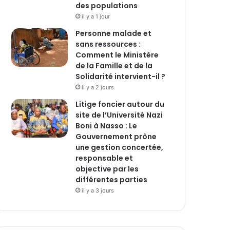
des populations
il y a 1 jour
Personne malade et
sans ressources :
Comment le Ministère
de la Famille et de la
Solidarité intervient-il ?
il y a 2 jours
Litige foncier autour du
site de l’Université Nazi
Boni à Nasso : Le
Gouvernement prône
une gestion concertée,
responsable et
objective par les
différentes parties
il y a 3 jours