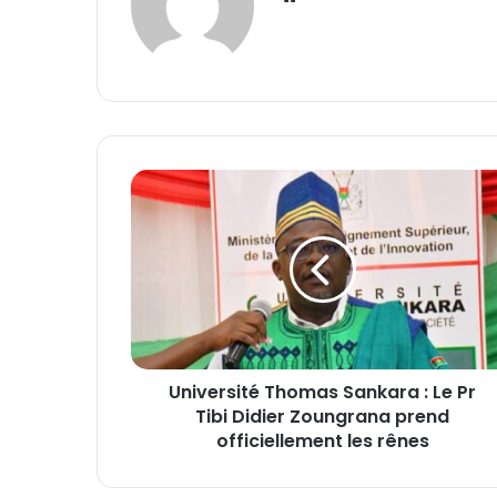
bsi
te
U
n
i
v
e
r
s
i
t
Université Thomas Sankara : Le Pr
é
Tibi Didier Zoungrana prend
T
h
officiellement les rênes
o
m