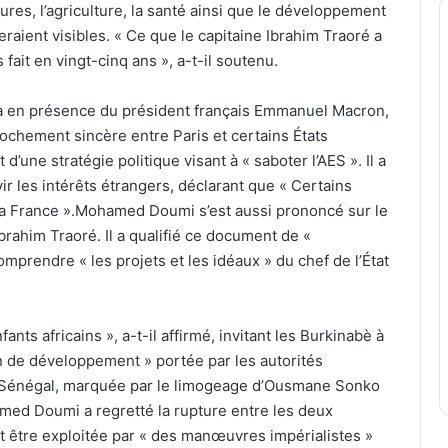
ctures, l’agriculture, la santé ainsi que le développement
ient visibles. « Ce que le capitaine Ibrahim Traoré a
s fait en vingt-cinq ans », a-t-il soutenu.
 en présence du président français Emmanuel Macron,
chement sincère entre Paris et certains États
 d’une stratégie politique visant à « saboter l’AES ». Il a
ir les intérêts étrangers, déclarant que « Certains
la France ».Mohamed Doumi s’est aussi prononcé sur le
rahim Traoré. Il a qualifié ce document de «
mprendre « les projets et les idéaux » du chef de l’État
ants africains », a-t-il affirmé, invitant les Burkinabè à
ion de développement » portée par les autorités
au Sénégal, marquée par le limogeage d’Ousmane Sonko
med Doumi a regretté la rupture entre les deux
rait être exploitée par « des manœuvres impérialistes »