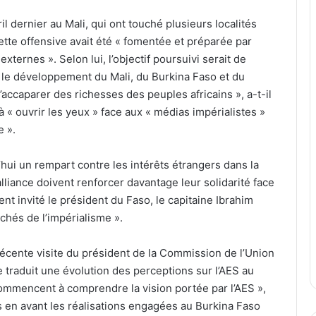
l dernier au Mali, qui ont touché plusieurs localités
e offensive avait été « fomentée et préparée par
xternes ». Selon lui, l’objectif poursuivi serait de
er le développement du Mali, du Burkina Faso et du
’accaparer des richesses des peuples africains », a-t-il
 « ouvrir les yeux » face aux « médias impérialistes »
e ».
ui un rempart contre les intérêts étrangers dans la
’alliance doivent renforcer davantage leur solidarité face
ment invité le président du Faso, le capitaine Ibrahim
achés de l’impérialisme ».
a récente visite du président de la Commission de l’Union
te traduit une évolution des perceptions sur l’AES au
 commencent à comprendre la vision portée par l’AES »,
 en avant les réalisations engagées au Burkina Faso