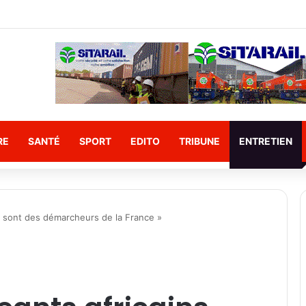
ame officiellement à la France les crânes de Bokar Biro et de ses proch
RE
SANTÉ
SPORT
EDITO
TRIBUNE
ENTRETIEN
ns sont des démarcheurs de la France »