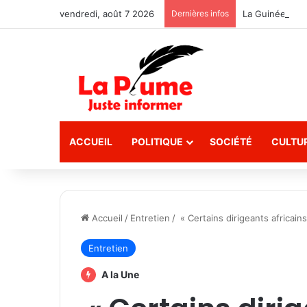
vendredi, août 7 2026
Dernières infos
La Guinée récl
ACCUEIL
POLITIQUE
SOCIÉTÉ
CULTU
Accueil
/
Entretien
/
« Certains dirigeants africai
Entretien
A la Une