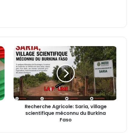
R
e
c
h
e
r
c
h
e
Recherche Agricole: Saria, village
A
scientifique méconnu du Burkina
g
r
Faso
i
c