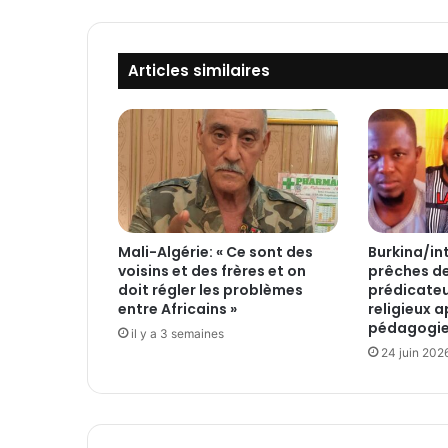
a
s
S
Articles similaires
a
n
k
a
r
a
:
L
e
Mali-Algérie: « Ce sont des
Burkina/in
P
voisins et des frères et on
prêches d
r
doit régler les problèmes
prédicateu
T
entre Africains »
religieux a
i
pédagogi
il y a 3 semaines
b
24 juin 202
i
D
i
d