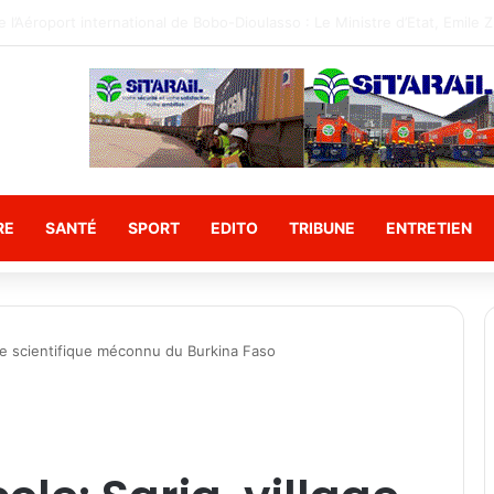
 Camarade ministre PODA constate l’état des travaux du canal d’évacua
RE
SANTÉ
SPORT
EDITO
TRIBUNE
ENTRETIEN
age scientifique méconnu du Burkina Faso