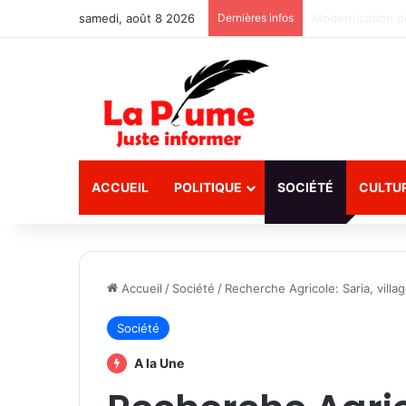
samedi, août 8 2026
Dernières infos
SN-BRAFASO : Le
ACCUEIL
POLITIQUE
SOCIÉTÉ
CULTU
Accueil
/
Société
/
Recherche Agricole: Saria, vill
Société
A la Une