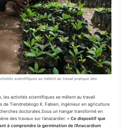
ctivités scientifiques se mêlent au travail pratique des
 les activités scientifiques se mêlent au travail
cas de Tiendrebéogo K. Fabien, ingénieur en agriculture
echerches doctorales.Sous un hangar transformé en
ène des travaux sur l’anacardier. «
Ce dispositif que
sant à comprendre la germination de l’Anacardium