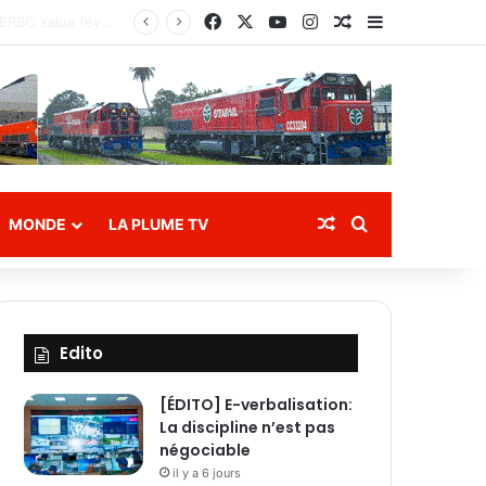
Facebook
X
YouTube
Instagram
Article Aléatoire
Sidebar (bar
tion des eaux
Article Aléatoire
Rechercher
MONDE
LA PLUME TV
Edito
[ÉDITO] E-verbalisation:
La discipline n’est pas
négociable
il y a 6 jours