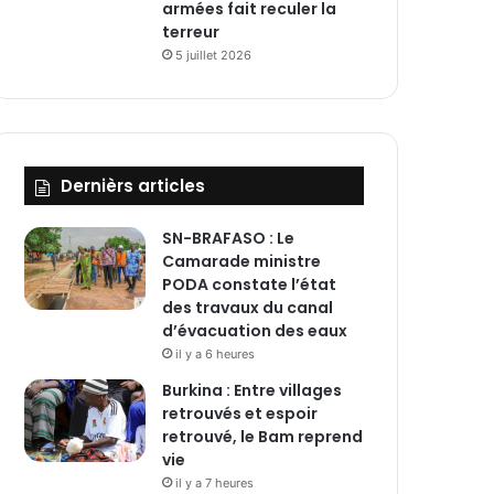
armées fait reculer la
terreur
5 juillet 2026
Dernièrs articles
SN-BRAFASO : Le
Camarade ministre
PODA constate l’état
des travaux du canal
d’évacuation des eaux
il y a 6 heures
Burkina : Entre villages
retrouvés et espoir
retrouvé, le Bam reprend
vie
il y a 7 heures