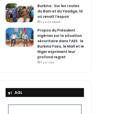
Burkina : Sur les routes
du Bam et du Yaadga, là
où renaît l’espoir
il y a 24 heures
Propos du Président
nigérian sur la situation
sécuritaire dans l’AES : le
Burkina Faso, le Mali et le
Niger expriment leur
profond regret
il y a 1 jour
AGL