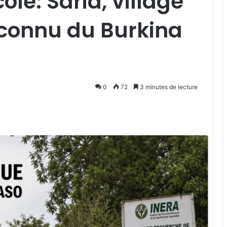
le: Saria, village
éconnu du Burkina
0
72
3 minutes de lecture