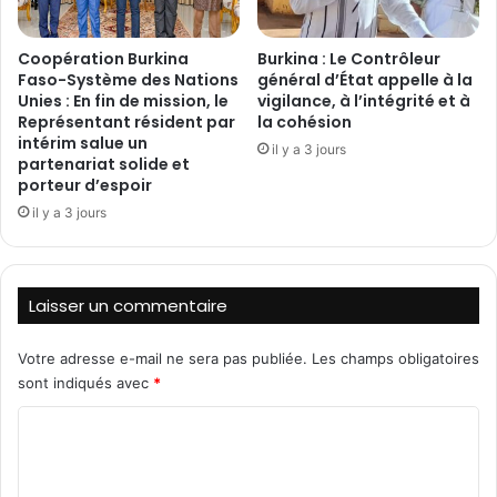
e
r
é
t
‎Coopération Burkina
Burkina : Le Contrôleur
t
e
Faso-Système des Nations
général d’État appelle à la
a
s
Unies : En fin de mission, le
vigilance, à l’intégrité et à
i
,
Représentant résident par
la cohésion
t
m
intérim salue un
il y a 3 jours
c
a
partenariat solide et
l
i
porteur d’espoir
a
s
il y a 3 jours
i
q
r
u
,
i
«
d
Laisser un commentaire
d
d
é
e
Votre adresse e-mail ne sera pas publiée.
Les champs obligatoires
p
s
sont indiqués avec
*
o
c
s
o
C
e
n
o
z
s
l
é
m