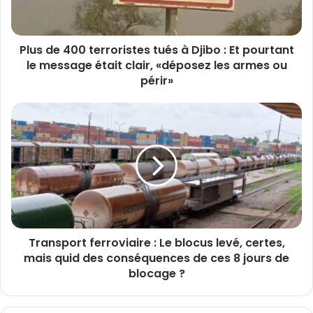
4
0
0
Plus de 400 terroristes tués à Djibo : Et pourtant
t
le message était clair, «déposez les armes ou
e
r
périr»
r
o
T
r
r
i
a
s
n
t
s
e
p
s
o
t
r
u
t
é
Transport ferroviaire : Le blocus levé, certes,
f
s
mais quid des conséquences de ces 8 jours de
e
à
r
blocage ?
D
r
j
o