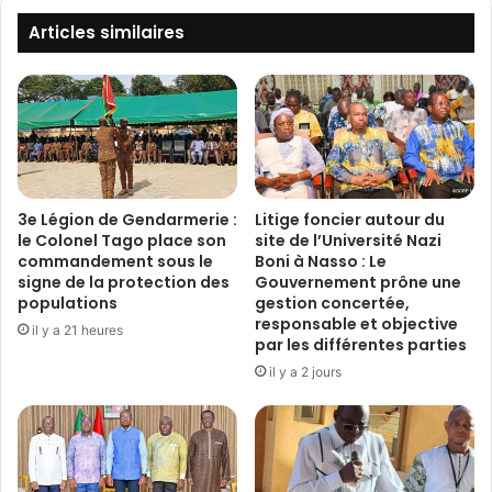
i
v
b
i
Articles similaires
o
a
:
i
E
r
t
e
p
:
o
L
u
e
r
b
3e Légion de Gendarmerie :
Litige foncier autour du
t
l
le Colonel Tago place son
site de l’Université Nazi
a
o
commandement sous le
Boni à Nasso : Le
n
signe de la protection des
Gouvernement prône une
c
t
populations
gestion concertée,
u
responsable et objective
l
s
il y a 21 heures
par les différentes parties
e
l
m
il y a 2 jours
e
e
v
s
é
s
,
a
c
g
e