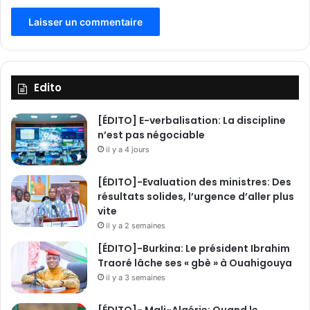
l
o
c
a
g
e
Edito
?
[ÉDITO] E-verbalisation: La discipline
n’est pas négociable
il y a 4 jours
[ÉDITO]-Evaluation des ministres: Des
résultats solides, l’urgence d’aller plus
vite
il y a 2 semaines
[ÉDITO]-Burkina: Le président Ibrahim
Traoré lâche ses « gbè » à Ouahigouya
il y a 3 semaines