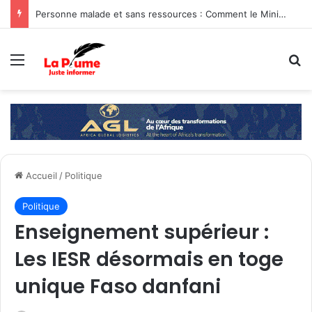
Personne malade et sans ressources : Comment le Ministère de la Famille et de la Solidarité intervient-il ?
Menu
R
Accueil
/
Politique
Politique
Enseignement supérieur :
Les IESR désormais en toge
unique Faso danfani