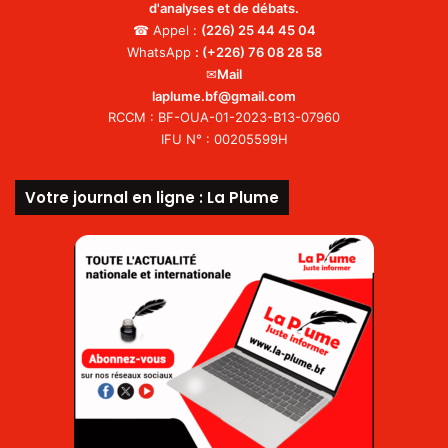
d'analyses et de débats.
☎ Appel :
(226)
25 44 45 04
WhatsApp
:
(+226) 76 08 28 58
✉
Mail
laplume.bf@gmail.com
RCCM : BF-OUA-01-2023-B13-07960
IFU N° : 00205599H
Votre journal en ligne : La Plume