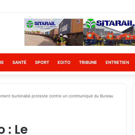
Le Camarade ministre PODA constate l’état des travaux du canal d’éva
RE
SANTÉ
SPORT
EDITO
TRIBUNE
ENTRETIEN
nement burkinabè proteste contre un communiqué du Bureau
 : Le