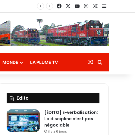
Facebook
X
YouTube
Instagram
Article Aléatoire
Sidebar (bar
cuation des eaux
Article Aléatoire
Rechercher
MONDE
LA PLUME TV
Edito
[ÉDITO] E-verbalisation:
La discipline n’est pas
négociable
il y a 6 jours