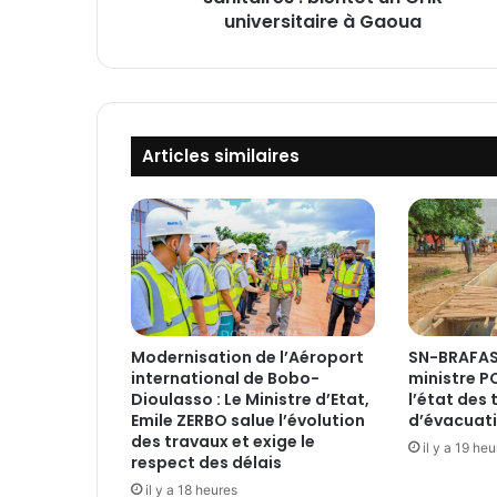
t
universitaire à Gaoua
d
e
s
i
n
Articles similaires
f
r
a
s
t
r
u
c
t
Modernisation de l’Aéroport
SN-BRAFAS
u
international de Bobo-
ministre 
r
Dioulasso : Le Ministre d’Etat,
l’état des
e
Emile ZERBO salue l’évolution
d’évacuati
s
des travaux et exige le
il y a 19 he
s
respect des délais
a
il y a 18 heures