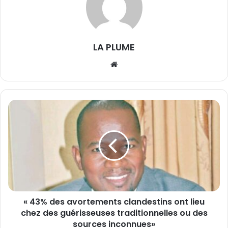
LA PLUME
We
bsi
te
«
4
3
%
d
e
s
a
« 43% des avortements clandestins ont lieu
v
chez des guérisseuses traditionnelles ou des
o
r
sources inconnues»