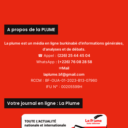
A propos de la PLUME
La plume est un média en ligne burkinabè d'informations générales,
d'analyses et de débats.
☎ Appel :
(226)
25 44 45 04
WhatsApp
:
(+226) 76 08 28 58
✉
Mail
laplume.bf@gmail.com
RCCM : BF-OUA-01-2023-B13-07960
IFU N° : 00205599H
Votre journal en ligne : La Plume