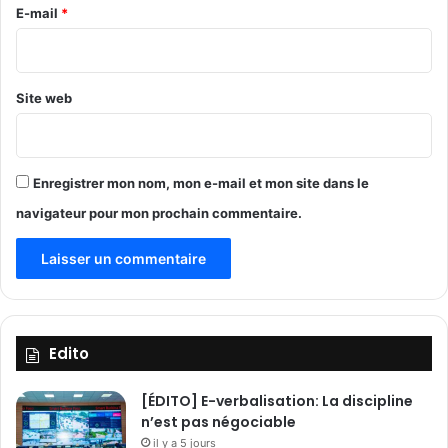
s
e
E-mail
*
a
o
i
*
u
r
r
e
c
g
Site web
e
é
s
n
i
é
n
r
Enregistrer mon nom, mon e-mail et mon site dans le
c
a
navigateur pour mon prochain commentaire.
o
l
n
n
u
e
s
»
Edito
[ÉDITO] E-verbalisation: La discipline
n’est pas négociable
il y a 5 jours