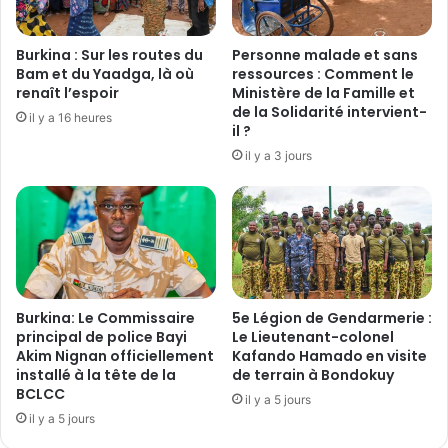
l
a
i
c
e
h
Burkina : Sur les routes du
Personne malade et sans
u
a
Bam et du Yaadga, là où
ressources : Comment le
c
r
renaît l’espoir
Ministère de la Famille et
h
de la Solidarité intervient-
i
il y a 16 heures
il ?
e
a
z
S
il y a 3 jours
d
O
e
R
s
E
g
i
u
n
é
s
r
t
Burkina: Le Commissaire
5e Légion de Gendarmerie :
i
a
principal de police Bayi
Le Lieutenant-colonel
s
l
Akim Nignan officiellement
Kafando Hamado en visite
s
l
installé à la tête de la
de terrain à Bondokuy
e
é
BCLCC
il y a 5 jours
u
d
il y a 5 jours
s
a
e
n