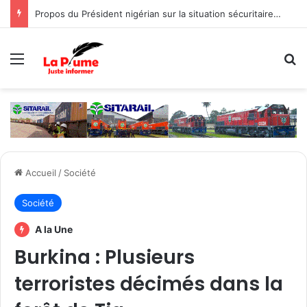
Propos du Président nigérian sur la situation sécuritaire dans l’AES : le Burkina Faso, le Mali et le Niger expriment leur profond regret
Menu
R
Accueil
/
Société
Société
A la Une
Burkina : Plusieurs
terroristes décimés dans la