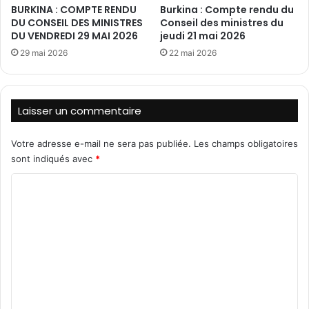
BURKINA : COMPTE RENDU
Burkina : Compte rendu du
F
e
DU CONSEIL DES MINISTRES
Conseil des ministres du
D
n
DU VENDREDI 29 MAI 2026
jeudi 21 mai 2026
S
j
e
29 mai 2026
22 mai 2026
u
t
s
V
t
D
i
Laisser un commentaire
P
c
d
e
e
c
Votre adresse e-mail ne sera pas publiée.
Les champs obligatoires
l
o
sont indiqués avec
*
'
n
E
C
t
s
r
o
t
e
m
l
a
m
C
e
E
D
n
E
t