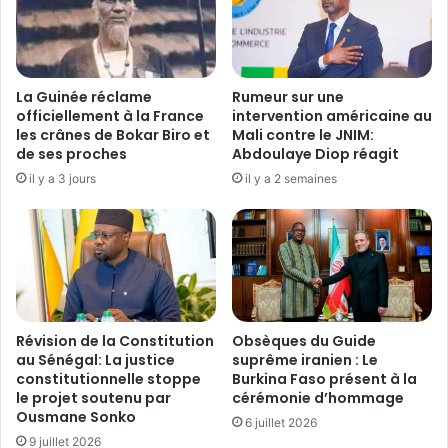
l
S
i
:
n
L
e
e
l
M
La Guinée réclame
Rumeur sur une
e
i
officiellement à la France
intervention américaine au
s
n
les crânes de Bokar Biro et
Mali contre le JNIM:
p
i
de ses proches
Abdoulaye Diop réagit
r
s
il y a 3 jours
il y a 2 semaines
i
t
o
r
r
e
i
E
t
m
é
i
s
l
d
Révision de la Constitution
Obsèques du Guide
e
au Sénégal: La justice
suprême iranien : Le
e
Z
constitutionnelle stoppe
Burkina Faso présent à la
l
E
le projet soutenu par
cérémonie d’hommage
a
R
Ousmane Sonko
T
6 juillet 2026
B
9 juillet 2026
r
O