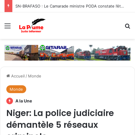
Burkina : Entre villages retrouvés et espoir retrouvé, le Bam reprend vie
Menu
R
Accueil
/
Monde
Monde
A la Une
Niger: La police judiciaire
démantèle 5 réseaux