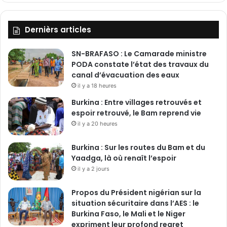
o
b
Dernièrs articles
a
n
t
SN-BRAFASO : Le Camarade ministre
s
PODA constate l’état des travaux du
e
canal d’évacuation des eaux
n
il y a 18 heures
2
Burkina : Entre villages retrouvés et
0
espoir retrouvé, le Bam reprend vie
2
il y a 20 heures
4
Burkina : Sur les routes du Bam et du
Yaadga, là où renaît l’espoir
il y a 2 jours
Propos du Président nigérian sur la
situation sécuritaire dans l’AES : le
Burkina Faso, le Mali et le Niger
expriment leur profond regret