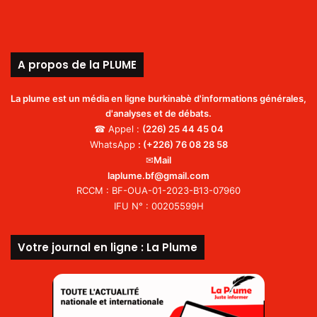
A propos de la PLUME
La plume est un média en ligne burkinabè d'informations générales,
d'analyses et de débats.
☎ Appel :
(226)
25 44 45 04
WhatsApp
:
(+226) 76 08 28 58
✉
Mail
laplume.bf@gmail.com
RCCM : BF-OUA-01-2023-B13-07960
IFU N° : 00205599H
Votre journal en ligne : La Plume