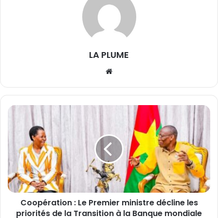
LA PLUME
We
bsi
te
C
o
o
p
é
r
a
t
i
Coopération : Le Premier ministre décline les
o
priorités de la Transition à la Banque mondiale
n