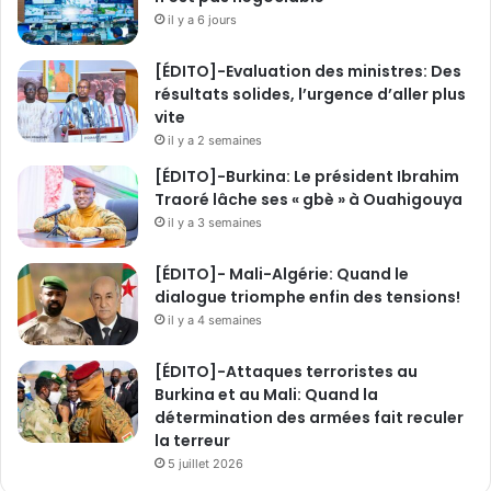
p
il y a 6 jours
o
u
[ÉDITO]-Evaluation des ministres: Des
r
résultats solides, l’urgence d’aller plus
d
vite
e
il y a 2 semaines
s
r
[ÉDITO]-Burkina: Le président Ibrahim
é
Traoré lâche ses « gbè » à Ouahigouya
s
il y a 3 semaines
u
l
[ÉDITO]- Mali-Algérie: Quand le
t
dialogue triomphe enfin des tensions!
a
il y a 4 semaines
t
s
[ÉDITO]-Attaques terroristes au
p
Burkina et au Mali: Quand la
l
détermination des armées fait reculer
u
la terreur
s
5 juillet 2026
p
r