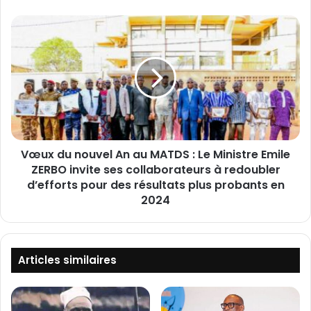
:
L
V
e
œ
P
u
r
x
e
d
m
u
i
n
e
o
r
u
m
Vœux du nouvel An au MATDS : Le Ministre Emile
v
i
ZERBO invite ses collaborateurs à redoubler
e
n
l
d’efforts pour des résultats plus probants en
i
A
2024
s
n
t
a
r
u
e
M
Articles similaires
d
A
é
T
c
D