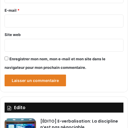
r
i
r
a
s
e
E-mail
*
l
à
*
e
r
e
d
Site web
o
u
b
l
Enregistrer mon nom, mon e-mail et mon site dans le
e
navigateur pour mon prochain commentaire.
r
d
’
e
f
f
o
Edito
r
t
[ÉDITO] E-verbalisation: La discipline
s
n’est pas négociable