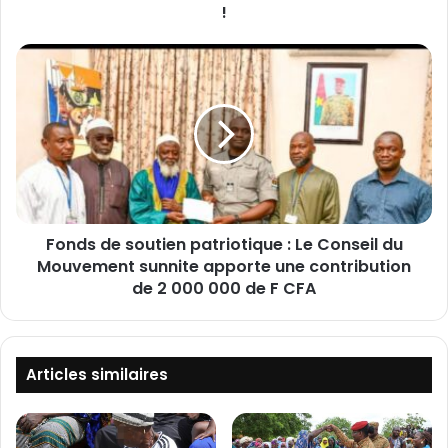
e
!
v
i
F
c
o
t
n
i
d
m
s
e
d
d
e
e
s
s
o
é
Fonds de soutien patriotique : Le Conseil du
u
g
Mouvement sunnite apporte une contribution
t
r
i
de 2 000 000 de F CFA
é
e
g
n
a
p
t
a
Articles similaires
i
t
o
r
n
i