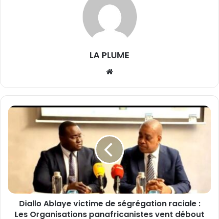
LA PLUME
We
bsi
te
D
i
a
l
l
o
A
b
l
Diallo Ablaye victime de ségrégation raciale :
a
Les Organisations panafricanistes vent débout
y