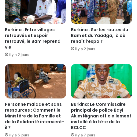
r
o
a
t
c
i
i
q
a
u
Burkina : Entre villages
Burkina : Sur les routes du
l
e
retrouvés et espoir
Bam et du Yaadga, là où
e
:
retrouvé, le Bam reprend
renaît l’espoir
:
vie
L
il y a 2 jours
L
e
il y a 2 jours
e
C
s
o
O
n
r
s
g
e
a
i
n
l
i
Personne malade et sans
Burkina: Le Commissaire
d
ressources : Comment le
principal de police Bayi
s
u
Ministère de la Famille et
Akim Nignan officiellement
a
M
de la Solidarité intervient-
installé à la tête de la
t
o
il ?
BCLCC
i
u
il y a 5 jours
il y a 7 jours
o
v