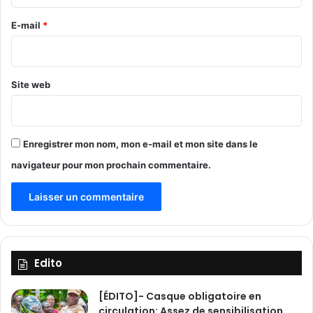
r
d
e
é
c
e
E-mail
*
b
o
*
o
n
u
t
t
r
Site web
!
i
b
u
t
Enregistrer mon nom, mon e-mail et mon site dans le
i
navigateur pour mon prochain commentaire.
o
n
d
e
2
0
0
Edito
0
0
[ÉDITO]- Casque obligatoire en
0
circulation: Assez de sensibilisation,