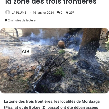
la zone des trois frontières
LA PLUME
16 janvier 2024
0
297
2 minutes de lecture
La zone des trois frontières, les localités de Mordaaga
(Pissila) et de Bokuy (Djibasso) ont été débarrassées