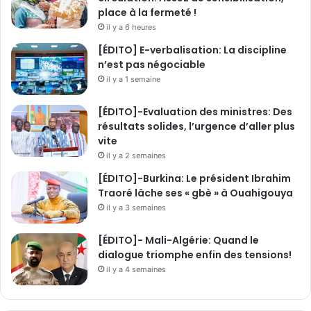
0
place à la fermeté !
d
il y a 6 heures
e
F
[ÉDITO] E-verbalisation: La discipline
C
n’est pas négociable
F
il y a 1 semaine
A
[ÉDITO]-Evaluation des ministres: Des
résultats solides, l’urgence d’aller plus
vite
il y a 2 semaines
[ÉDITO]-Burkina: Le président Ibrahim
Traoré lâche ses « gbè » à Ouahigouya
il y a 3 semaines
[ÉDITO]- Mali-Algérie: Quand le
dialogue triomphe enfin des tensions!
il y a 4 semaines