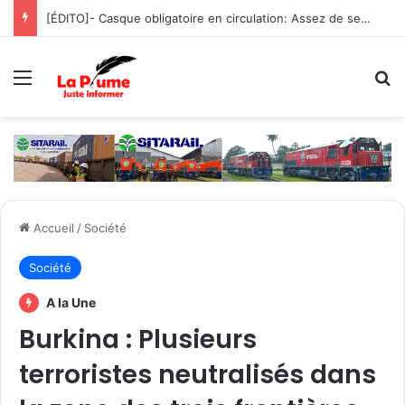
[ÉDITO]- Casque obligatoire en circulation: Assez de sensibilisation, place à la fermeté !
Menu
R
Accueil
/
Société
Société
A la Une
Burkina : Plusieurs
terroristes neutralisés dans