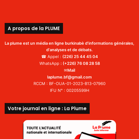
A propos de la PLUME
La plume est un média en ligne burkinabè d'informations générales,
d'analyses et de débats.
☎ Appel :
(226)
25 44 45 04
WhatsApp
:
(+226) 76 08 28 58
✉
Mail
laplume.bf@gmail.com
RCCM : BF-OUA-01-2023-B13-07960
IFU N° : 00205599H
Votre journal en ligne : La Plume