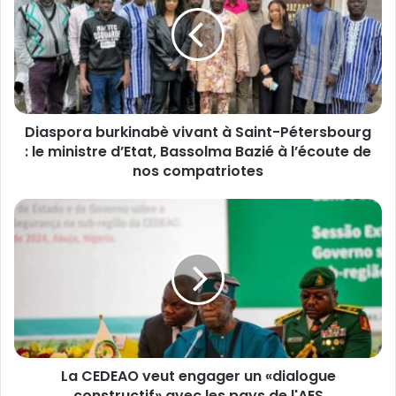
a
s
p
o
r
a
b
Diaspora burkinabè vivant à Saint-Pétersbourg
u
: le ministre d’Etat, Bassolma Bazié à l’écoute de
r
k
nos compatriotes
i
n
L
a
a
b
C
è
E
v
D
i
E
v
A
a
O
n
v
t
La CEDEAO veut engager un «dialogue
e
à
constructif» avec les pays de l'AES
u