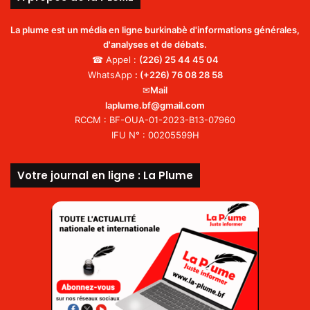
La plume est un média en ligne burkinabè d'informations générales,
d'analyses et de débats.
☎ Appel :
(226)
25 44 45 04
WhatsApp
:
(+226) 76 08 28 58
✉
Mail
laplume.bf@gmail.com
RCCM : BF-OUA-01-2023-B13-07960
IFU N° : 00205599H
Votre journal en ligne : La Plume