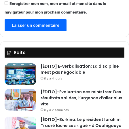
Enregistrer mon nom, mon e-mail et mon site dans le
m
p
navigateur pour mon prochain commentaire.
a
t
r
i
o
t
Edito
e
s
[ÉDITO] E-verbalisation: La discipline
n’est pas négociable
il y a 4 jours
[ÉDITO]-Evaluation des ministres: Des
résultats solides, l’urgence d’aller plus
vite
il y a 2 semaines
[ÉDITO]-Burkina: Le président Ibrahim
Traoré lâche ses « gbè » à Ouahigouya