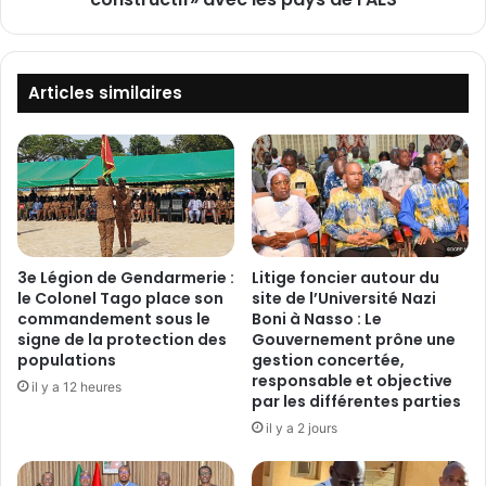
S
t
a
e
i
n
n
g
Articles similaires
t
a
-
g
P
e
é
r
t
u
e
n
r
«
s
d
3e Légion de Gendarmerie :
Litige foncier autour du
b
i
le Colonel Tago place son
site de l’Université Nazi
o
a
commandement sous le
Boni à Nasso : Le
u
signe de la protection des
Gouvernement prône une
l
populations
gestion concertée,
r
o
responsable et objective
g
g
il y a 12 heures
par les différentes parties
:
u
l
il y a 2 jours
e
e
c
m
o