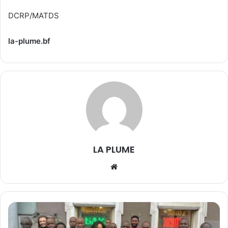
DCRP/MATDS
la-plume.bf
LA PLUME
We
bsi
te
D
i