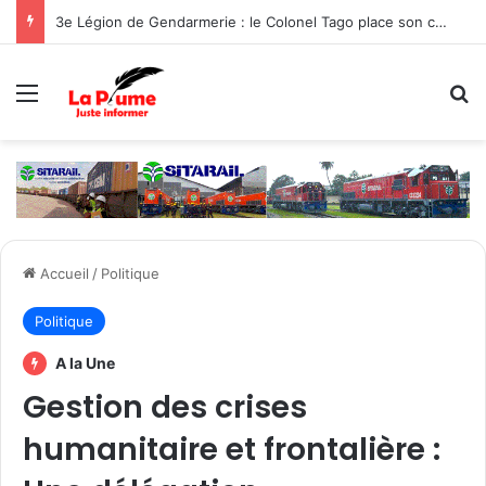
3e Légion de Gendarmerie : le Colonel Tago place son commandement sous le signe de la protection des populations
Menu
R
Accueil
/
Politique
Politique
A la Une
Gestion des crises
humanitaire et frontalière :