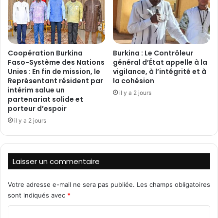
i
n
n
s
i
t
s
r
t
u
‎Coopération Burkina
Burkina : Le Contrôleur
r
c
Faso-Système des Nations
général d’État appelle à la
e
t
Unies : En fin de mission, le
vigilance, à l’intégrité et à
d
i
Représentant résident par
la cohésion
’
f
intérim salue un
il y a 2 jours
E
»
partenariat solide et
t
porteur d’espoir
a
a
v
il y a 2 jours
t
e
,
c
B
l
a
e
Laisser un commentaire
s
s
s
p
Votre adresse e-mail ne sera pas publiée.
Les champs obligatoires
o
a
sont indiqués avec
*
l
y
m
s
C