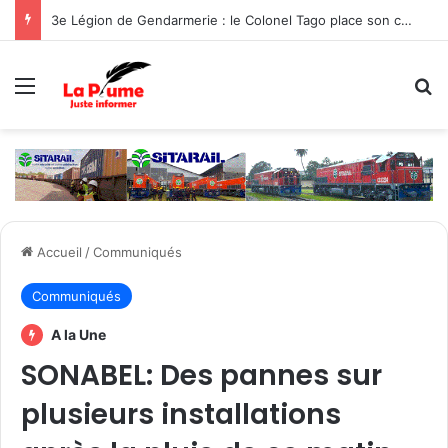
3e Légion de Gendarmerie : le Colonel Tago place son commandement sous le signe de la protection des populations
Menu
R
Accueil
/
Communiqués
Communiqués
A la Une
SONABEL: Des pannes sur
plusieurs installations