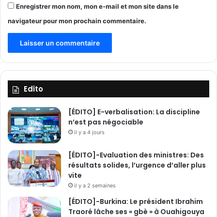
-
H
Enregistrer mon nom, mon e-mail et mon site dans le
d
S
navigateur pour mon prochain commentaire.
e
E
l
)
à
,
d
P
e
r
l
L
a
é
Edito
v
o
i
n
[ÉDITO] E-verbalisation: La discipline
l
i
n’est pas négociable
l
d
il y a 4 jours
e
e
d
I
e
[ÉDITO]-Evaluation des ministres: Des
S
F
résultats solides, l’urgence d’aller plus
S
a
vite
A
d
E
il y a 2 semaines
a
V
[ÉDITO]-Burkina: Le président Ibrahim
N
c
Traoré lâche ses « gbè » à Ouahigouya
'
h