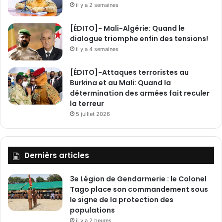
il y a 2 semaines
G
e
o
z
[ÉDITO]- Mali-Algérie: Quand le
u
l
dialogue triomphe enfin des tensions!
r
e
m
il y a 4 semaines
P
a
r
[ÉDITO]-Attaques terroristes au
A
Burkina et au Mali: Quand la
d
détermination des armées fait reculer
j
la terreur
i
m
5 juillet 2026
a
T
H
Dernièrs articles
I
O
M
3e Légion de Gendarmerie : le Colonel
B
Tago place son commandement sous
I
le signe de la protection des
A
populations
N
il y a 2 heures