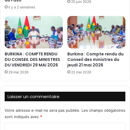
25 juin 2026
b
U
il y a 2 semaines
a
n
,
i
S
v
a
e
n
r
i
s
l
i
i
BURKINA : COMPTE RENDU
Burkina : Compte rendu du
t
DU CONSEIL DES MINISTRES
Conseil des ministres du
,
é
DU VENDREDI 29 MAI 2026
jeudi 21 mai 2026
f
r
o
29 mai 2026
22 mai 2026
u
r
s
t
s
u
e
Laisser un commentaire
n
d
e
e
e
s
Votre adresse e-mail ne sera pas publiée.
Les champs obligatoires
t
H
sont indiqués avec
*
d
a
e
C
u