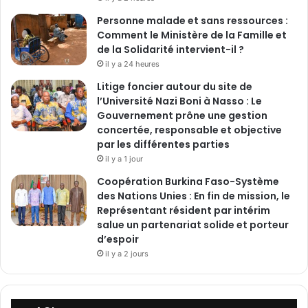
O
Personne malade et sans ressources :
Comment le Ministère de la Famille et
de la Solidarité intervient-il ?
il y a 24 heures
Litige foncier autour du site de
l’Université Nazi Boni à Nasso : Le
Gouvernement prône une gestion
concertée, responsable et objective
par les différentes parties
il y a 1 jour
‎Coopération Burkina Faso-Système
des Nations Unies : En fin de mission, le
Représentant résident par intérim
salue un partenariat solide et porteur
d’espoir
il y a 2 jours