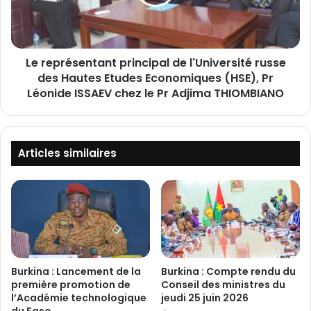
m
r
o
é
t
s
o
e
c
Le représentant principal de l'Université russe
n
y
des Hautes Etudes Economiques (HSE), Pr
t
c
a
Léonide ISSAEV chez le Pr Adjima THIOMBIANO
l
n
e
t
t
p
t
r
Articles similaires
e
i
s
n
d
c
e
i
t
p
y
a
p
l
e
d
Burkina : Lancement de la
Burkina : Compte rendu du
A
e
première promotion de
Conseil des ministres du
l
l
l’Académie technologique
jeudi 25 juin 2026
o
du Faso
'