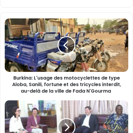
bsi
te
B
u
r
k
i
n
a
:
L
Burkina: L'usage des motocyclettes de type
'
Aloba, Sanili, fortune et des tricycles interdit,
u
s
au-delà de la ville de Fada N'Gourma
a
g
L
e
e
d
r
e
e
s
p