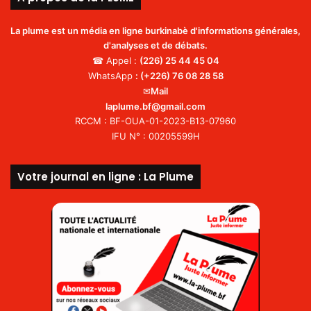
La plume est un média en ligne burkinabè d'informations générales,
d'analyses et de débats.
☎ Appel :
(226)
25 44 45 04
WhatsApp
:
(+226) 76 08 28 58
✉
Mail
laplume.bf@gmail.com
RCCM : BF-OUA-01-2023-B13-07960
IFU N° : 00205599H
Votre journal en ligne : La Plume