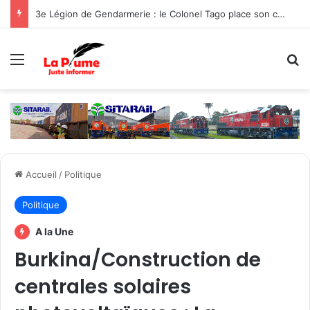
3e Légion de Gendarmerie : le Colonel Tago place son commandement sous le signe de la protection des populations
Menu
R
Accueil
/
Politique
Politique
A la Une
Burkina/Construction de
centrales solaires