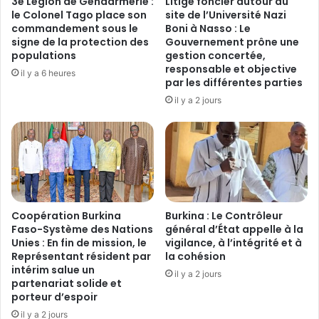
3e Légion de Gendarmerie :
Litige foncier autour du
t
n
le Colonel Tago place son
site de l’Université Nazi
i
t
commandement sous le
Boni à Nasso : Le
o
signe de la protection des
Gouvernement prône une
e
n
populations
gestion concertée,
q
responsable et objective
d
u
il y a 6 heures
par les différentes parties
’
a
u
il y a 2 jours
n
n
t
p
i
r
t
ê
é
t
d
d
e
e
d
‎Coopération Burkina
Burkina : Le Contrôleur
p
r
Faso-Système des Nations
général d’État appelle à la
l
o
Unies : En fin de mission, le
vigilance, à l’intégrité et à
u
g
Représentant résident par
la cohésion
s
u
intérim salue un
il y a 2 jours
d
e
partenariat solide et
e
s
porteur d’espoir
2
d
il y a 2 jours