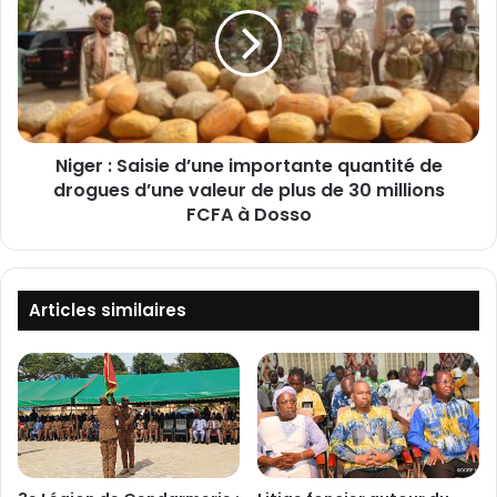
g
é
e
s
r
a
:
u
S
t
a
o
i
r
Niger : Saisie d’une importante quantité de
s
i
drogues d’une valeur de plus de 30 millions
i
s
e
FCFA à Dosso
e
d
n
’
t
u
l
n
Articles similaires
a
e
c
i
o
m
n
p
t
o
r
r
a
t
c
a