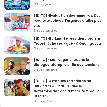
e
il y a 4 jours
s
o
[ÉDITO]-Evaluation des ministres: Des
l
résultats solides, l’urgence d’aller plus
a
vite
i
il y a 2 semaines
r
[ÉDITO]-Burkina: Le président Ibrahim
e
Traoré lâche ses « gbè » à Ouahigouya
à
D
il y a 2 semaines
o
n
[ÉDITO]- Mali-Algérie: Quand le
s
dialogue triomphe enfin des tensions!
i
il y a 4 semaines
n
[ÉDITO]-Attaques terroristes au
Burkina et au Mali: Quand la
détermination des armées fait reculer
la terreur
5 juillet 2026