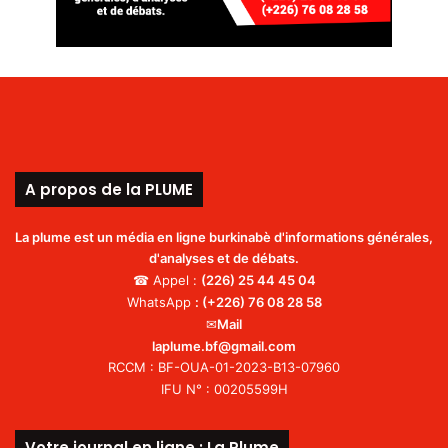
A propos de la PLUME
La plume est un média en ligne burkinabè d'informations générales,
d'analyses et de débats.
☎ Appel :
(226)
25 44 45 04
WhatsApp
:
(+226) 76 08 28 58
✉
Mail
laplume.bf@gmail.com
RCCM : BF-OUA-01-2023-B13-07960
IFU N° : 00205599H
Votre journal en ligne : La Plume