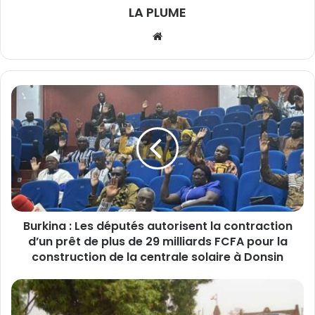
LA PLUME
We
bsi
te
B
u
r
k
i
n
a
:
L
Burkina : Les députés autorisent la contraction
e
d’un prêt de plus de 29 milliards FCFA pour la
s
d
construction de la centrale solaire à Donsin
é
p
N
u
i
t